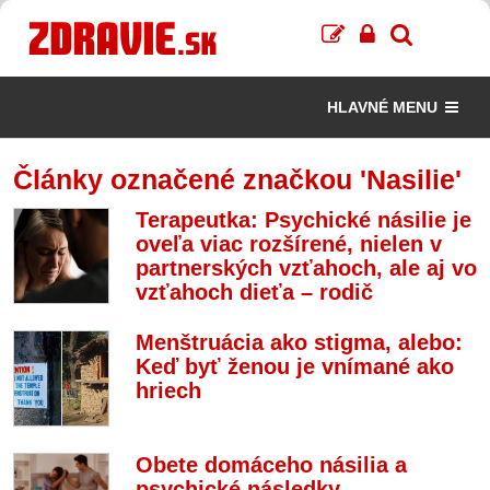
HLAVNÉ MENU
Články označené značkou 'Nasilie'
Terapeutka: Psychické násilie je
oveľa viac rozšírené, nielen v
partnerských vzťahoch, ale aj vo
vzťahoch dieťa – rodič
Menštruácia ako stigma, alebo:
Keď byť ženou je vnímané ako
hriech
Obete domáceho násilia a
psychické následky