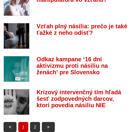
Vzťah plný násilia: prečo je také
ťažké z neho odísť?
Odkaz kampane ‘16 dní
aktivizmu proti násiliu na
ženách’ pre Slovensko
Krízový intervenčný tím hľadá
šesť zodpovedných darcov,
ktorí povedia násiliu NIE
1
2