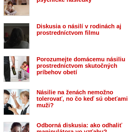
Diskusia o násilí v rodinách aj
prostredníctvom filmu
Porozumejte domácemu násiliu
prostredníctvom skutočných
príbehov obetí
Násilie na ženách nemožno
tolerovať, no čo keď sú obeťami
muži?
Odborná diskusia: ako odhaliť
manipulátora vo vzťahu?