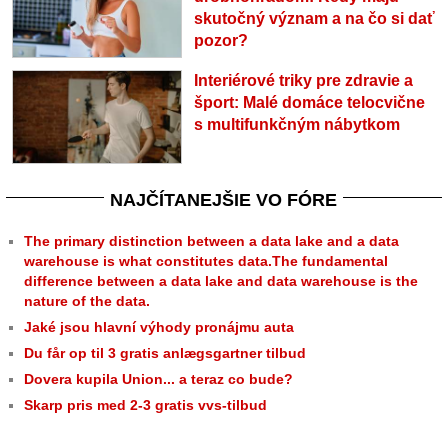
skutočný význam a na čo si dať
pozor?
Interiérové triky pre zdravie a
šport: Malé domáce telocvične
s multifunkčným nábytkom
NAJČÍTANEJŠIE VO FÓRE
The primary distinction between a data lake and a data
warehouse is what constitutes data.The fundamental
difference between a data lake and data warehouse is the
nature of the data.
Jaké jsou hlavní výhody pronájmu auta
Du får op til 3 gratis anlægsgartner tilbud
Dovera kupila Union... a teraz co bude?
Skarp pris med 2-3 gratis vvs-tilbud