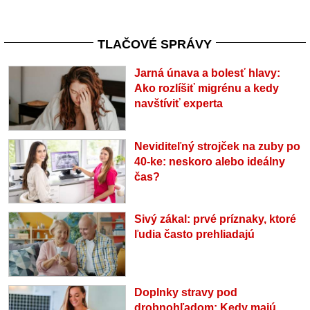
TLAČOVÉ SPRÁVY
Jarná únava a bolesť hlavy:
Ako rozlíšiť migrénu a kedy
navštíviť experta
Neviditeľný strojček na zuby po
40-ke: neskoro alebo ideálny
čas?
Sivý zákal: prvé príznaky, ktoré
ľudia často prehliadajú
Doplnky stravy pod
drobnohľadom: Kedy majú