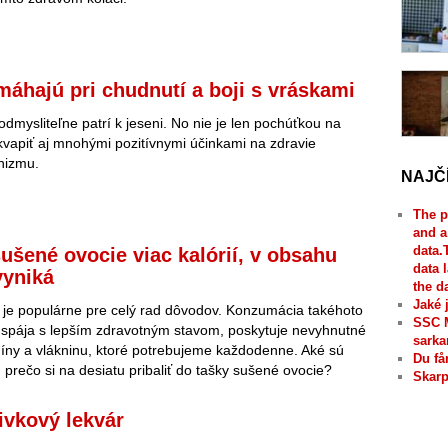
máhajú pri chudnutí a boji s vráskami
odmysliteľne patrí k jeseni. No nie je len pochúťkou na
rekvapiť aj mnohými pozitívnymi účinkami na zdravie
nizmu.
NAJČ
The p
and a
data.
ušené ovocie viac kalórií, v obsahu
data 
vyniká
the d
Jaké 
 je populárne pre celý rad dôvodov. Konzumácia takéhoto
SSC 
 spája s lepším zdravotným stavom, poskytuje nevyhnutné
sarka
míny a vlákninu, ktoré potrebujeme každodenne. Aké sú
Du få
 prečo si na desiatu pribaliť do tašky sušené ovocie?
Skarp
ivkový lekvár