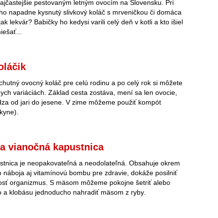
 najčastejšie pestovaným letným ovocím na Slovensku. Pri
ho napadne kysnutý slivkový koláč s mrveničkou či domáca
tak lekvár? Babičky ho kedysi varili celý deň v kotli a kto išiel
iešať...
oláčik
 chutný ovocný koláč pre celú rodinu a po celý rok si môžete
znych variáciách. Základ cesta zostáva, mení sa len ovocie,
dza od jari do jesene. V zime môžeme použiť kompót
kyne).
a vianočná kapustnica
stnica je neopakovateľná a neodolateľná. Obsahuje okrem
náboja aj vitamínovú bombu pre zdravie, dokáže posilniť
sť organizmus. S mäsom môžeme pokojne šetriť alebo
 a klobásu jednoducho nahradiť mäsom z ryby.