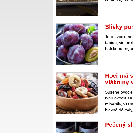
Slivky po
Toto ovocie ne
tanieri, vie p
ľudského orga
Hoci má s
vlákniny 
Sušené ovocie
typu ovocia sa
minerály, vita
hlavné dôvody,
Pečený sl