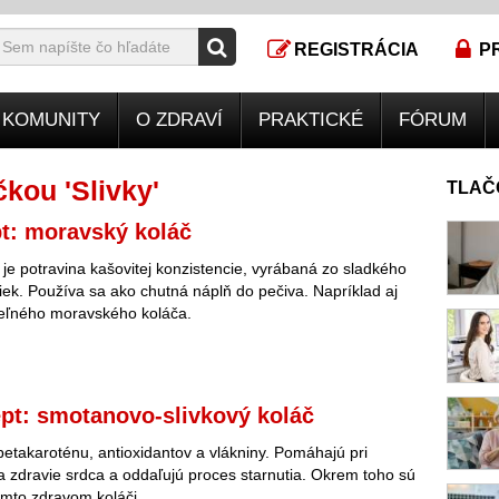
REGISTRÁCIA
P
KOMUNITY
O ZDRAVÍ
PRAKTICKÉ
FÓRUM
kou 'Slivky'
TLAČ
t: moravský koláč
r je potravina kašovitej konzistencie, vyrábaná zo sladkého
viek. Používa sa ako chutná náplň do pečiva. Napríklad aj
teľného moravského koláča.
pt: smotanovo-slivkový koláč
 betakaroténu, antioxidantov a vlákniny. Pomáhajú pri
ia zdravie srdca a oddaľujú proces starnutia. Okrem toho sú
omto zdravom koláči.