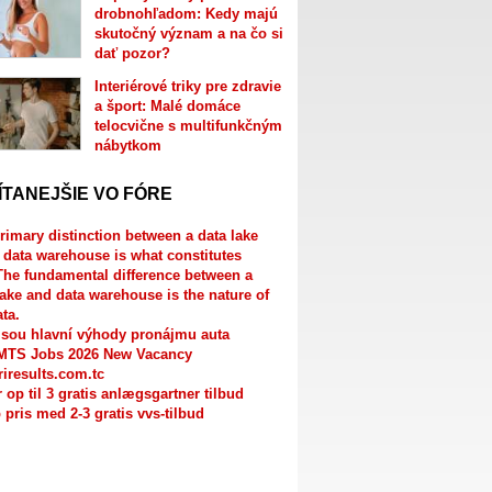
drobnohľadom: Kedy majú
skutočný význam a na čo si
dať pozor?
Interiérové triky pre zdravie
a šport: Malé domáce
telocvične s multifunkčným
nábytkom
ÍTANEJŠIE VO FÓRE
rimary distinction between a data lake
 data warehouse is what constitutes
The fundamental difference between a
lake and data warehouse is the nature of
ata.
jsou hlavní výhody pronájmu auta
MTS Jobs 2026 New Vacancy
riresults.com.tc
r op til 3 gratis anlægsgartner tilbud
 pris med 2-3 gratis vvs-tilbud