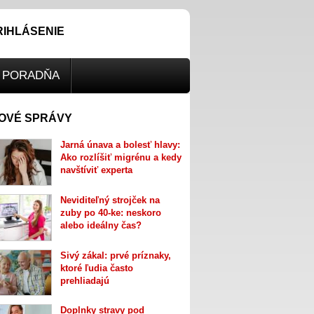
RIHLÁSENIE
PORADŇA
OVÉ SPRÁVY
Jarná únava a bolesť hlavy:
Ako rozlíšiť migrénu a kedy
navštíviť experta
Neviditeľný strojček na
zuby po 40-ke: neskoro
alebo ideálny čas?
Sivý zákal: prvé príznaky,
ktoré ľudia často
prehliadajú
Doplnky stravy pod