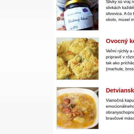
Slivky sú vraj
slivkách každé
slivovica. A čo 
okolo, musel m
Ovocný k
Veľmi rýchly a
pripraviť v rô
tak ako prichá
(marhule, bros
Detviansk
Vianočná kapu
emocionálneho 
obranyschopno
bravčové mäso