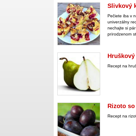
Slivkový 
Pečiete iba v 
univerzálny re
nechajte si pá
prirodzenom s
Hruškový 
Recept na hruš
Rizoto so
Recept na rizo