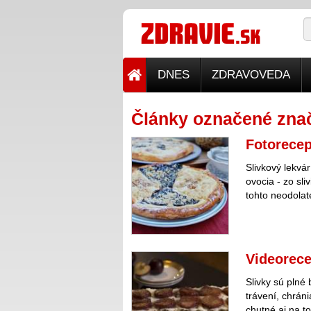
DNES
ZDRAVOVEDA
Články označené znač
Fotorecep
Slivkový lekvá
ovocia - zo sli
tohto neodola
Videorece
Slivky sú plné
trávení, chrán
chutné aj na t