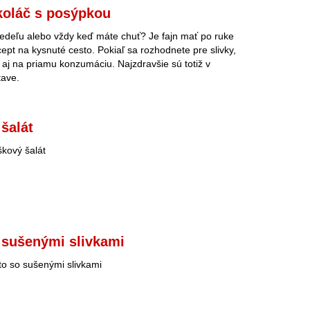
koláč s posýpkou
nedeľu alebo vždy keď máte chuť? Je fajn mať po ruke
cept na kysnuté cesto. Pokiaľ sa rozhodnete pre slivky,
r aj na priamu konzumáciu. Najzdravšie sú totiž v
tave.
šalát
kový šalát
 sušenými slivkami
to so sušenými slivkami