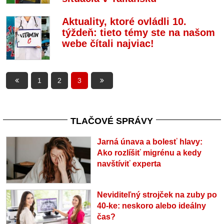
Aktuality, ktoré ovládli 10.
týždeň: tieto témy ste na našom
webe čítali najviac!
1
2
3
TLAČOVÉ SPRÁVY
Jarná únava a bolesť hlavy:
Ako rozlíšiť migrénu a kedy
navštíviť experta
Neviditeľný strojček na zuby po
40-ke: neskoro alebo ideálny
čas?