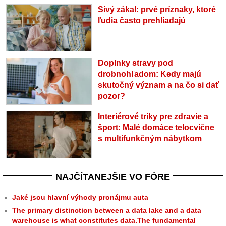
Sivý zákal: prvé príznaky, ktoré
ľudia často prehliadajú
Doplnky stravy pod
drobnohľadom: Kedy majú
skutočný význam a na čo si dať
pozor?
Interiérové triky pre zdravie a
šport: Malé domáce telocvične
s multifunkčným nábytkom
NAJČÍTANEJŠIE VO FÓRE
Jaké jsou hlavní výhody pronájmu auta
The primary distinction between a data lake and a data
warehouse is what constitutes data.The fundamental