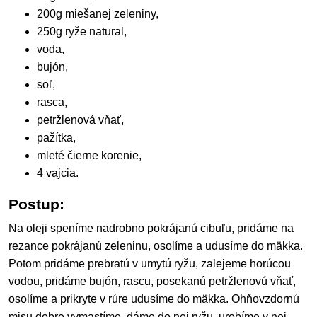
200g miešanej zeleniny,
250g ryže natural,
voda,
bujón,
soľ,
rasca,
petržlenová vňať,
pažítka,
mleté čierne korenie,
4 vajcia.
Postup:
Na oleji speníme nadrobno pokrájanú cibuľu, pridáme na
rezance pokrájanú zeleninu, osolíme a udusíme do mäkka.
Potom pridáme prebratú v umytú ryžu, zalejeme horúcou
vodou, pridáme bujón, rascu, posekanú petržlenovú vňať,
osolíme a prikryte v rúre udusíme do mäkka. Ohňovzdornú
misu dobre vymastíme, dáme do nej ryžu, urobíme v nej