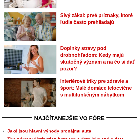
Sivý zákal: prvé príznaky, ktoré
ľudia často prehliadajú
Doplnky stravy pod
drobnohľadom: Kedy majú
skutočný význam a na čo si dať
pozor?
Interiérové triky pre zdravie a
šport: Malé domáce telocvične
s multifunkčným nábytkom
NAJČÍTANEJŠIE VO FÓRE
Jaké jsou hlavní výhody pronájmu auta
The primary distinction between a data lake and a data