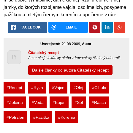
jamky, do ktorých rozbijeme vajcia, osolíme ich, posypeme
pažítkou a mletým čiernym korením a upečieme v rúre.
FACEBOOK
EMAIL
Uverejnené
: 21.08.2009,
Autor:
Čitateľský recept
Autor nie je lekársky alebo zdravotnícky školený odborník
Ďalšie články od autora Čitateľský recept
#Recept
#Ryza
#Vajce
#Olej
#Cibula
#Zeleina
#Voda
#Bujon
#Sol
#Rasca
#Petrzlen
#Pazitka
#Korenie