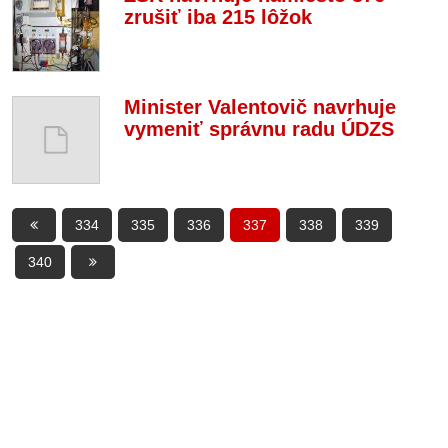
zrušiť iba 215 lôžok
Minister Valentovič navrhuje
vymeniť správnu radu ÚDZS
334
335
336
337
338
339
340