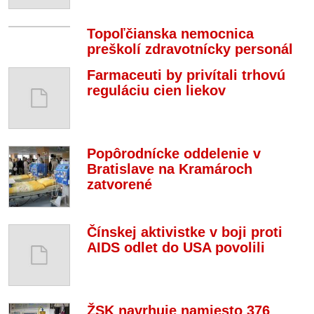
Topoľčianska nemocnica
preškolí zdravotnícky personál
Farmaceuti by privítali trhovú
reguláciu cien liekov
Popôrodnícke oddelenie v
Bratislave na Kramároch
zatvorené
Čínskej aktivistke v boji proti
AIDS odlet do USA povolili
ŽSK navrhuje namiesto 376