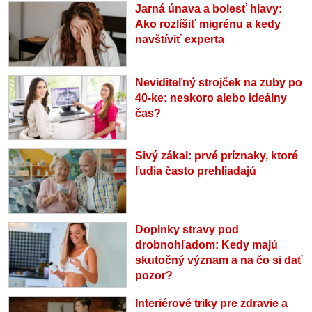
Jarná únava a bolesť hlavy:
Ako rozlíšiť migrénu a kedy
navštíviť experta
Neviditeľný strojček na zuby po
40-ke: neskoro alebo ideálny
čas?
Sivý zákal: prvé príznaky, ktoré
ľudia často prehliadajú
Doplnky stravy pod
drobnohľadom: Kedy majú
skutočný význam a na čo si dať
pozor?
Interiérové triky pre zdravie a