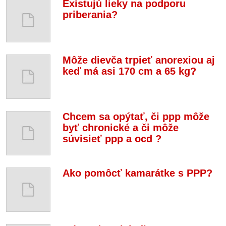
Existujú lieky na podporu
priberania?
Môže dievča trpieť anorexiou aj
keď má asi 170 cm a 65 kg?
Chcem sa opýtať, či ppp môže
byť chronické a či môže
súvisieť ppp a ocd ?
Ako pomôcť kamarátke s PPP?