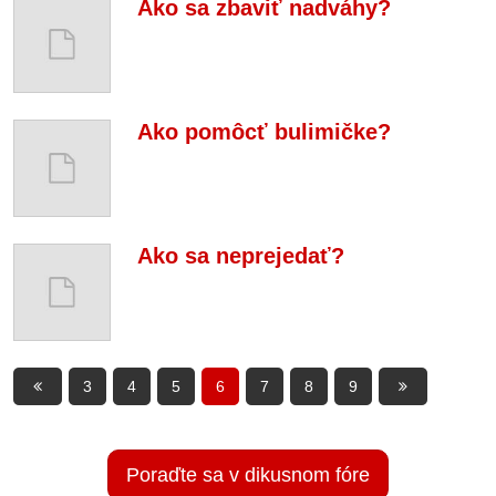
Ako sa zbaviť nadváhy?
Ako pomôcť bulimičke?
Ako sa neprejedať?
3
4
5
6
7
8
9
Poraďte sa v dikusnom fóre