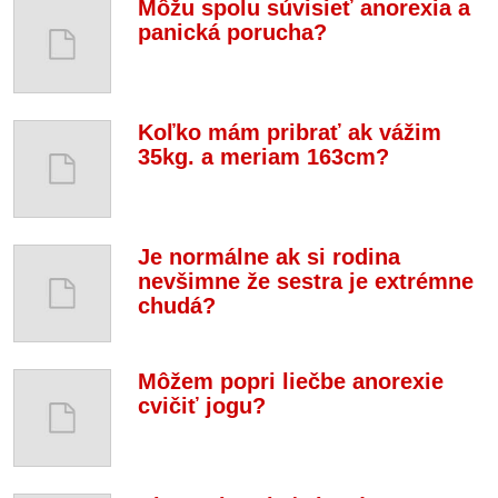
Môžu spolu súvisieť anorexia a
panická porucha?
Koľko mám pribrať ak vážim
35kg. a meriam 163cm?
Je normálne ak si rodina
nevšimne že sestra je extrémne
chudá?
Môžem popri liečbe anorexie
cvičiť jogu?