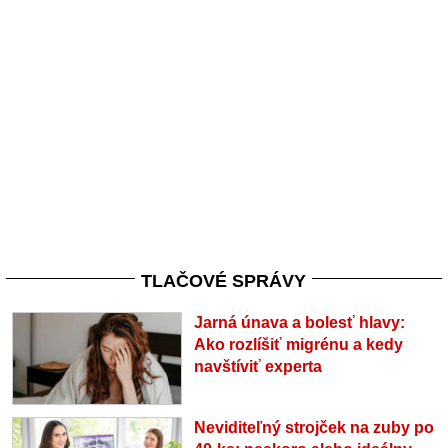
TLAČOVÉ SPRÁVY
Jarná únava a bolesť hlavy:
Ako rozlíšiť migrénu a kedy
navštíviť experta
Neviditeľný strojček na zuby po