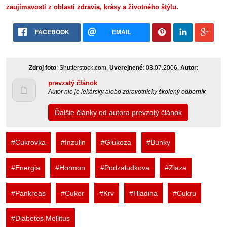
zaujímavosti z oblasti zdravia, krásy a životného štýlu
.
FACEBOOK
EMAIL
Zdroj foto
: Shutterstock.com,
Uverejnené
: 03.07.2006,
Autor:
prevzatý článok
Autor nie je lekársky alebo zdravotnícky školený odborník
Ďalšie články od autora prevzatý článok
#Cukrovka
#Inzulin
#Glukoza
#Bunky
#Energia
#Hormon
#Podzaludkova
#Zlaza
#Pankreas
#Cukor
#Krv
#Hladina
#Cukru
#Diabetes Mellitus