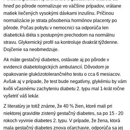
hneď po pôrode normalizuje vo väčšine prípadov, vrátane
matiek liečených vysokými dávkami inzulínu. Príčinou
normalizácie je strata pôsobenia hormónov placenty po
pôrode. Počas pobytu v nemocnici sa odporúča len
diabetická diéta s postupným prechodom na normálnu
stravu. Glykemický profil sa kontroluje dvakrát týždenne.
Dojčenie sa neobmedzuje.
Ak máte gestačný diabetes, ostávate aj po pôrode v
evidencii diabetologických ambulancií. Dôvodom je
opakovanie glukózotolerančného testu o cca 6 mesiacov.
Avšak aj v prípade, že test bude negatívny, glykémiu by vám
kvôli včasnému zachyteniu diabetu 2. typu mal 1-krát ročne
vyšetriť váš lekár.
Z literatúry je totiž známe, že 40 % žien, ktoré mali pri
niektorej gravidite zistený gestačný diabetes, sa po 15 - 20
rokoch vyvinie diabetes 2. typu. V prípade, že žena, ktorá
mala gestačný diabetes znova oťarchavie, odporúča sa jej