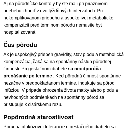
Aj na pôrodnícke kontroly by ste mali pri priaznivom
priebehu chodiť v dvojtýždňových intervaloch. Pri
nekomplikovanom priebehu a uspokojivej metabolickej
kompenzácii pred termínom pôrodu nemusíte byť
hospitalizovaná.
Čas pôrodu
Ak je uspokojivý priebeh gravidity, stav plodu a metabolická
kompenzácia, čaká sa na spontánny nástup pôrodnej
činnosti. Pri gestačnom diabete
sa neodporúča
prenášanie po termíne
. Keď pôrodná činnosť spontánne
nezačne v predpokladanom termíne, indukuje sa pôrod
infúziou. V prípade ohrozenia života matky alebo plodu a
nevhodných podmienkach na spontánny pôrod sa
pristupuje k cisárskemu rezu.
Popôrodná starostlivosť
Porucha glukózovej tolerancie u gestačného diabetu sa