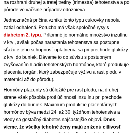
na rozhraní druhej a tretej tretiny (trimestra) tehotenstva a po
pôrode vo väčšine prípadov odoznieva.
Jednoznačná príčina vzniku tohto typu cukrovky nebola
zatiaľ odhalená. Porucha má však spoločné rysy s
diabetom 2. typu.
Prítomné je normálne množstvo inzulínu
v krvi, avšak počas narastania tehotenstva sa postupne
sťažuje jeho schopnosť uplatnenia sa pri prechode glukózy
z krvi do buniek. Dávame to do súvisu s postupným
zvyšovaním hladín tehotenských hormónov, ktoré produkuje
placenta (orgán, ktorý zabezpečuje výživu a rast plodu v
maternici až do pôrodu).
Hormóny placenty sú dôležité pre rast plodu, na druhej
strane však pôsobia proti účinnosti inzulínu pri prechode
glukózy do buniek. Maximum produkcie placentárnych
hormónov býva medzi 24. až 30. týždňom tehotenstva a
vtedy sa gestačný diabetes najčastejšie objaví.
Dnes
vieme, že všetky tehotné ženy majú zníženú citlivosť