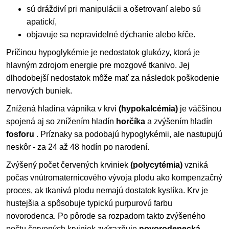
sú dráždiví pri manipulácii a ošetrovaní alebo sú
apatickí,
objavuje sa nepravidelné dýchanie alebo kŕče.
Príčinou hypoglykémie je nedostatok glukózy, ktorá je
hlavným zdrojom energie pre mozgové tkanivo. Jej
dlhodobejší nedostatok môže mať za následok poškodenie
nervových buniek.
Znížená hladina vápnika v krvi
(hypokalcémia)
je väčšinou
spojená aj so znížením hladín
horčíka
a zvýšením hladín
fosforu
. Príznaky sa podobajú hypoglykémii, ale nastupujú
neskôr - za 24 až 48 hodín po narodení.
Zvýšený počet červených krviniek
(polycytémia)
vzniká
počas vnútromaternicového vývoja plodu ako kompenzačný
proces, ak tkanivá plodu nemajú dostatok kyslíka. Krv je
hustejšia a spôsobuje typickú purpurovú farbu
novorodenca. Po pôrode sa rozpadom takto zvýšeného
počtu červených krviniek zvýrazňuje
novorodenecká