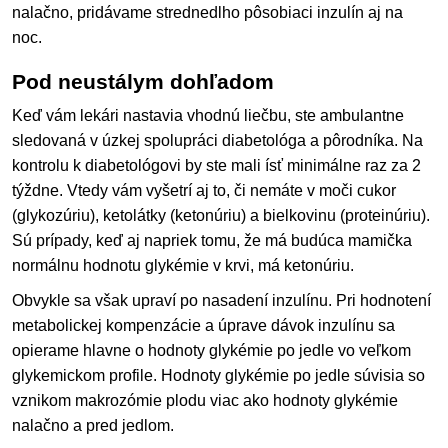
nalačno, pridávame strednedlho pôsobiaci inzulín aj na
noc.
Pod neustálym dohľadom
Keď vám lekári nastavia vhodnú liečbu, ste ambulantne
sledovaná v úzkej spolupráci diabetológa a pôrodníka. Na
kontrolu k diabetológovi by ste mali ísť minimálne raz za 2
týždne. Vtedy vám vyšetrí aj to, či nemáte v moči cukor
(glykozúriu), ketolátky (ketonúriu) a bielkovinu (proteinúriu).
Sú prípady, keď aj napriek tomu, že má budúca mamička
normálnu hodnotu glykémie v krvi, má ketonúriu.
Obvykle sa však upraví po nasadení inzulínu. Pri hodnotení
metabolickej kompenzácie a úprave dávok inzulínu sa
opierame hlavne o hodnoty glykémie po jedle vo veľkom
glykemickom profile. Hodnoty glykémie po jedle súvisia so
vznikom makrozómie plodu viac ako hodnoty glykémie
nalačno a pred jedlom.