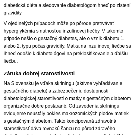
diabetická diéta a sledovanie diabetológom hneď po zistení
gravidity.
V ojedinelých prípadoch môže po pôrode pretrvávať
hyperglykémia s nutnosťou inzulínovej liečby. V takomto
prípade nešlo o gestačný diabetes, ale o vznik diabetu 1.
alebo 2. typu počas gravidity. Matka na inzulínovej liečbe sa
ihneď odošle k diabetológovi na preklasifikovanie a ďalšiu
liečbu.
Záruka dobrej starostlivosti
Na Slovensku je vďaka skríningu (aktívne vyhľadávanie
gestačného diabetu) a zabezpečeniu dostupnosti
diabetologickej starostlivosti o matky s gestačným diabetom
organizačne dobre postarané. Od zavedenia skríningu
evidujeme neustály pokles makrozomických plodov matiek
s gestačným diabetom. Takto koncipovaná zdravotná
starostlivosť dáva rovnakú šancu na pôrod zdravého