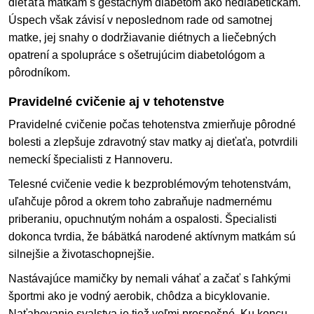
dieťaťa matkám s gestačným diabetom ako nediabetičkám.
Úspech však závisí v neposlednom rade od samotnej
matke, jej snahy o dodržiavanie diétnych a liečebných
opatrení a spolupráce s ošetrujúcim diabetológom a
pôrodníkom.
Pravidelné cvičenie aj v tehotenstve
Pravidelné cvičenie počas tehotenstva zmierňuje pôrodné
bolesti a zlepšuje zdravotný stav matky aj dieťaťa, potvrdili
nemeckí špecialisti z Hannoveru.
Telesné cvičenie vedie k bezproblémovým tehotenstvám,
uľahčuje pôrod a okrem toho zabraňuje nadmernému
priberaniu, opuchnutým nohám a ospalosti. Špecialisti
dokonca tvrdia, že bábätká narodené aktívnym matkám sú
silnejšie a životaschopnejšie.
Nastávajúce mamičky by nemali váhať a začať s ľahkými
športmi ako je vodný aerobik, chôdza a bicyklovanie.
Naťahovanie svalstva je tiež veľmi prospešné. Ku koncu