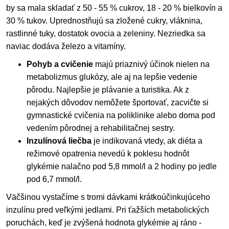
by sa mala skladať z 50 - 55 % cukrov, 18 - 20 % bielkovín a
30 % tukov. Uprednostňujú sa zložené cukry, vláknina,
rastlinné tuky, dostatok ovocia a zeleniny. Nezriedka sa
naviac dodáva železo a vitamíny.
Pohyb a cvičenie
majú priaznivý účinok nielen na
metabolizmus glukózy, ale aj na lepšie vedenie
pôrodu. Najlepšie je plávanie a turistika. Ak z
nejakých dôvodov nemôžete športovať, zacvičte si
gymnastické cvičenia na poliklinike alebo doma pod
vedením pôrodnej a rehabilitačnej sestry.
Inzulínová liečba
je indikovaná vtedy, ak diéta a
režimové opatrenia nevedú k poklesu hodnôt
glykémie nalačno pod 5,8 mmol/l a 2 hodiny po jedle
pod 6,7 mmol/l.
Väčšinou vystačíme s tromi dávkami krátkoúčinkujúceho
inzulínu pred veľkými jedlami. Pri ťažších metabolických
poruchách, keď je zvýšená hodnota glykémie aj ráno -