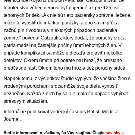
Nemocnice Royal Brompton - Michael Gatzoulis tvrdí, že
tehotenstvo vôbec nemusí byť príjemné až pre 125 tisíc
tehotných Britiek. „Ak nie sú tieto pacientky správne liečené,
môže to vyústiť do infarktu, porážky, alebo sa im pľúca
začnú plniť vodou a v niektorých prípadoch pacientka
zomrie," povedal Gatzoulis, ktorý dodal, že poruchy srdca
patria medzi najčastejšie príčiny úmrtí tehotných žien. V
prípade komplikácií sa môže u dieťaťa prejaviť niekoľko
defektov. Okrem úmrtia pri potrate mu hrozí, že prestane
predčasne rásť. Okrem toho mu hrozia tiež poruchy srdca.
Napriek tomu, z výsledkov štúdie vyplýva, že väčšina žien s
vrodenými poruchami srdca môže svoje dieťa vynosiť
bezpečne. Každá z nich by sa ale mala čo najviac vyhýbať
stresovým situáciám.
Informácie publikoval vedecký časopis British Medical
Journal.
Buďte informovaní o všetkom, čo Vás zaujíma. Čítajte
novinky a