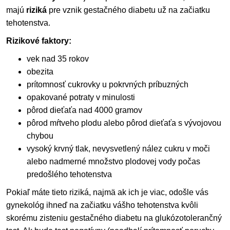
majú
riziká
pre vznik gestačného diabetu už na začiatku
tehotenstva.
Rizikové faktory:
vek nad 35 rokov
obezita
prítomnosť cukrovky u pokrvných príbuzných
opakované potraty v minulosti
pôrod dieťaťa nad 4000 gramov
pôrod mŕtveho plodu alebo pôrod dieťaťa s vývojovou
chybou
vysoký krvný tlak, nevysvetlený nález cukru v moči
alebo nadmerné množstvo plodovej vody počas
predošlého tehotenstva
Pokiaľ máte tieto riziká, najmä ak ich je viac, odošle vás
gynekológ ihneď na začiatku vášho tehotenstva kvôli
skorému zisteniu gestačného diabetu na glukózotolerančný