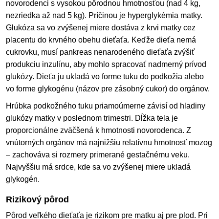
novorodenci s vysokou pôrodnou hmotnosťou (nad 4 kg,
nezriedka až nad 5 kg). Príčinou je hyperglykémia matky.
Glukóza sa vo zvýšenej miere dostáva z krvi matky cez
placentu do krvného obehu dieťaťa. Keďže dieťa nemá
cukrovku, musí pankreas nenarodeného dieťaťa zvýšiť
produkciu inzulínu, aby mohlo spracovať nadmerný prívod
glukózy. Dieťa ju ukladá vo forme tuku do podkožia alebo
vo forme glykogénu (názov pre zásobný cukor) do orgánov.
Hrúbka podkožného tuku priamoúmerne závisí od hladiny
glukózy matky v poslednom trimestri. Dĺžka tela je
proporcionálne zväčšená k hmotnosti novorodenca. Z
vnútorných orgánov má najnižšiu relatívnu hmotnosť mozog
– zachováva si rozmery primerané gestačnému veku.
Najvyššiu má srdce, kde sa vo zvýšenej miere ukladá
glykogén.
Rizikový pôrod
Pôrod veľkého dieťaťa je rizikom pre matku aj pre plod. Pri