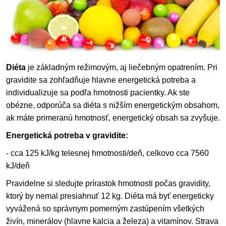
Diéta
je základným režimovým, aj liečebným opatrením. Pri
gravidite sa zohľadňuje hlavne energetická potreba a
individualizuje sa podľa hmotnosti pacientky. Ak ste
obézne, odporúča sa diéta s nižším energetickým obsahom,
ak máte primeranú hmotnosť, energetický obsah sa zvyšuje.
Energetická potreba v gravidite:
- cca 125 kJ/kg telesnej hmotnosti/deň, celkovo cca 7560
kJ/deň
Pravidelne si sledujte prírastok hmotnosti počas gravidity,
ktorý by nemal presiahnuť 12 kg. Diéta má byť energeticky
vyvážená so správnym pomerným zastúpením všetkých
živín, minerálov (hlavne kalcia a železa) a vitamínov. Strava