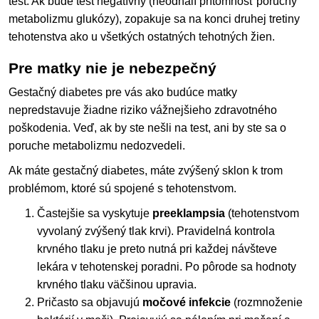
test. Ak bude test negatívny (neodhalí prítomnosť poruchy
metabolizmu glukózy), zopakuje sa na konci druhej tretiny
tehotenstva ako u všetkých ostatných tehotných žien.
Pre matky nie je nebezpečný
Gestačný diabetes pre vás ako budúce matky
nepredstavuje žiadne riziko vážnejšieho zdravotného
poškodenia. Veď, ak by ste nešli na test, ani by ste sa o
poruche metabolizmu nedozvedeli.
Ak máte gestačný diabetes, máte zvýšený sklon k trom
problémom, ktoré sú spojené s tehotenstvom.
Častejšie sa vyskytuje
preeklampsia
(tehotenstvom
vyvolaný zvýšený tlak krvi). Pravidelná kontrola
krvného tlaku je preto nutná pri každej návšteve
lekára v tehotenskej poradni. Po pôrode sa hodnoty
krvného tlaku väčšinou upravia.
Pričasto sa objavujú
močové infekcie
(rozmnoženie