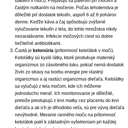
baktérií v moči). Prejavujú sa pálením pri močení a
častým nutkaním na močenie. Počas tehotenstva je
dôležité piť dostatok tekutín, aspoň 6 až 8 pohárov
denne. Keďže káva a čaj spôsobujú zvýšené
vylučovanie tekutín z tela, do tohto množstva nikdy
nezaratávame. Infekcie močových ciest sú dobre
liečiteľné antibiotikami.
Častá je
ketonúria
(prítomnosť ketolátok v moči).
Ketolátky sú kyslé látky, ktoré produkuje materský
organizmus zo zásobného tuku, pokiaľ nemá dostatok
živín zo stravy na tvorbu energie pre vlastný
organizmus a aj rastúci organizmus dieťaťa. Ketolátky
sa vylučujú z tela močom, kde ich môžeme
jednoducho merať. Ich monitorovanie je dôležité,
pretože prestupujú z krvi matky cez placentu do krvi
dieťaťa a ak ich je dlhodobo veľa, sú pre vývoj dieťaťa
nevýhodné. Meranie ranného moču na prítomnosť
ketolátok patrí k základným vyšetreniam pri každej