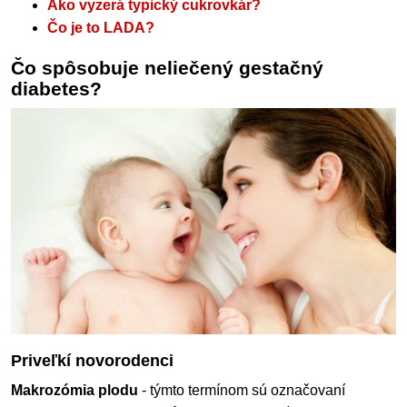
Ako vyzerá typický cukrovkár?
Čo je to LADA?
Čo spôsobuje neliečený gestačný
diabetes?
Priveľkí novorodenci
Makrozómia plodu
- týmto termínom sú označovaní