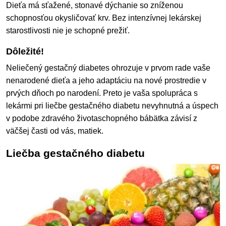
Dieťa má sťažené, stonavé dýchanie so zníženou
schopnosťou okysličovať krv. Bez intenzívnej lekárskej
starostlivosti nie je schopné prežiť.
Dôležité!
Neliečený gestačný diabetes ohrozuje v prvom rade vaše
nenarodené dieťa a jeho adaptáciu na nové prostredie v
prvých dňoch po narodení. Preto je vaša spolupráca s
lekármi pri liečbe gestačného diabetu nevyhnutná a úspech
v podobe zdravého životaschopného bábätka závisí z
väčšej časti od vás, matiek.
Liečba gestačného diabetu