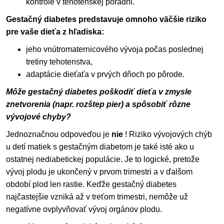
kontrole v tehotenskej poradni.
Gestačný diabetes predstavuje omnoho väčšie
riziko
pre vaše dieťa z hľadiska:
jeho vnútromaternicového vývoja počas poslednej
tretiny tehotenstva,
adaptácie dieťaťa v prvých dňoch po pôrode.
Môže gestačný diabetes poškodiť dieťa v zmysle
znetvorenia (napr. rozštep pier) a spôsobiť rôzne
vývojové chyby?
Jednoznačnou odpoveďou je
nie
! Riziko vývojových chýb
u detí matiek s gestačným diabetom je také isté ako u
ostatnej nediabetickej populácie. Je to logické, pretože
vývoj plodu je ukončený v prvom trimestri a v ďalšom
období plod len rastie. Keďže gestačný diabetes
najčastejšie vzniká až v treťom trimestri, nemôže už
negatívne ovplyvňovať vývoj orgánov plodu.