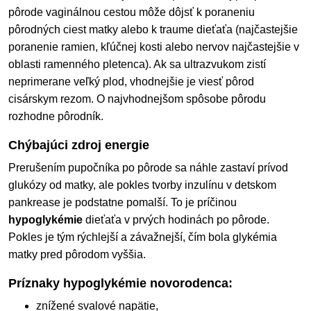
pôrode vaginálnou cestou môže dôjsť k poraneniu
pôrodných ciest matky alebo k traume dieťaťa (najčastejšie
poranenie ramien, kľúčnej kosti alebo nervov najčastejšie v
oblasti ramenného pletenca). Ak sa ultrazvukom zistí
neprimerane veľký plod, vhodnejšie je viesť pôrod
cisárskym rezom. O najvhodnejšom spôsobe pôrodu
rozhodne pôrodník.
Chýbajúci zdroj energie
Prerušením pupočníka po pôrode sa náhle zastaví prívod
glukózy od matky, ale pokles tvorby inzulínu v detskom
pankrease je podstatne pomalší. To je príčinou
hypoglykémie
dieťaťa v prvých hodinách po pôrode.
Pokles je tým rýchlejší a závažnejší, čím bola glykémia
matky pred pôrodom vyššia.
Príznaky hypoglykémie novorodenca:
znížené svalové napätie,