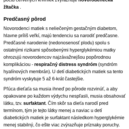
žltačka
.
Predčasný pôrod
Novorodenci matiek s neliečeným gestačným diabetom,
hlavne príliš veľkí, majú tendenciu sa narodiť predčasne.
Predčasné narodenie (nedonosenosť plodu) spolu s
ostatnými rizikami spôsobenými hyperglykémiou matky
ohrozujú novorodencov najzávažnejšou popôrodnou
komplikáciou -
respiračný distress syndróm
(syndróm
hyalínových membrán). U detí diabetických matiek sa tento
syndróm vyskytuje 5 až 6-krát častejšie.
Pľúca dieťaťa sa musia ihneď po pôrode rozvinúť, a aby
opakovane po každom výdychu nespľasli, musia obsahovať
látku, tzv.
surfaktant
. Čím skôr sa dieťa narodí pred
termínom, tým je tejto látky menej a naviac u detí
diabetických matiek je surfaktant následkom hyperglykémie
menej stabilný, čo ešte viac zvýrazňuje príznaky poruchy.