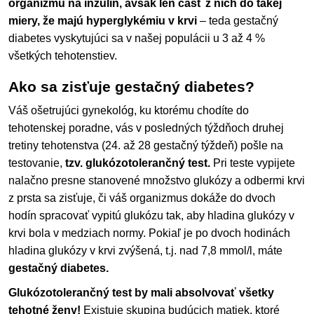
organizmu na inzulín, avšak len časť z nich do takej
miery, že majú hyperglykémiu v krvi
– teda gestačný
diabetes vyskytujúci sa v našej populácii u 3 až 4 %
všetkých tehotenstiev.
Ako sa zisťuje gestačný diabetes?
Váš ošetrujúci gynekológ, ku ktorému chodíte do
tehotenskej poradne, vás v posledných týždňoch druhej
tretiny tehotenstva (24. až 28 gestačný týždeň) pošle na
testovanie,
tzv. glukózotolerančný test.
Pri teste vypijete
nalačno presne stanovené množstvo glukózy a odbermi krvi
z prsta sa zisťuje, či váš organizmus dokáže do dvoch
hodín spracovať vypitú glukózu tak, aby hladina glukózy v
krvi bola v medziach normy. Pokiaľ je po dvoch hodinách
hladina glukózy v krvi zvýšená, t.j. nad 7,8 mmol/l, máte
gestačný diabetes.
Glukózotolerančný test by mali absolvovať všetky
tehotné ženy!
Existuje skupina budúcich matiek, ktoré