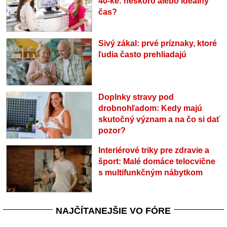
40-ke: neskoro alebo ideálny
čas?
Sivý zákal: prvé príznaky, ktoré
ľudia často prehliadajú
Doplnky stravy pod
drobnohľadom: Kedy majú
skutočný význam a na čo si dať
pozor?
Interiérové triky pre zdravie a
šport: Malé domáce telocvične
s multifunkčným nábytkom
NAJČÍTANEJŠIE VO FÓRE