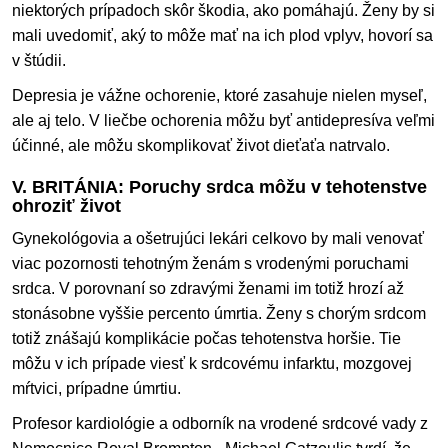
niektorých prípadoch skôr škodia, ako pomáhajú. Ženy by si
mali uvedomiť, aký to môže mať na ich plod vplyv, hovorí sa
v štúdii.
Depresia je vážne ochorenie, ktoré zasahuje nielen myseľ,
ale aj telo. V liečbe ochorenia môžu byť antidepresíva veľmi
účinné, ale môžu skomplikovať život dieťaťa natrvalo.
V. BRITÁNIA: Poruchy srdca môžu v tehotenstve
ohroziť život
Gynekológovia a ošetrujúci lekári celkovo by mali venovať
viac pozornosti tehotným ženám s vrodenými poruchami
srdca. V porovnaní so zdravými ženami im totiž hrozí až
stonásobne vyššie percento úmrtia. Ženy s chorým srdcom
totiž znášajú komplikácie počas tehotenstva horšie. Tie
môžu v ich prípade viesť k srdcovému infarktu, mozgovej
mŕtvici, prípadne úmrtiu.
Profesor kardiológie a odborník na vrodené srdcové vady z