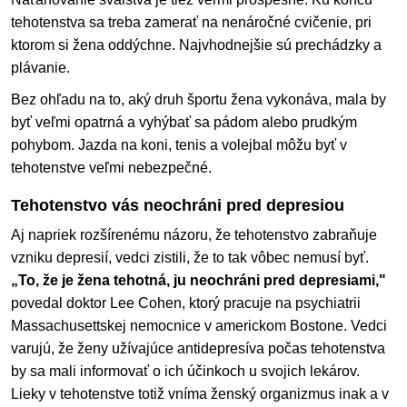
tehotenstva sa treba zamerať na nenáročné cvičenie, pri
ktorom si žena oddýchne. Najvhodnejšie sú prechádzky a
plávanie.
Bez ohľadu na to, aký druh športu žena vykonáva, mala by
byť veľmi opatrná a vyhýbať sa pádom alebo prudkým
pohybom. Jazda na koni, tenis a volejbal môžu byť v
tehotenstve veľmi nebezpečné.
Tehotenstvo vás neochráni pred depresiou
Aj napriek rozšírenému názoru, že tehotenstvo zabraňuje
vzniku depresií, vedci zistili, že to tak vôbec nemusí byť.
„To, že je žena tehotná, ju neochráni pred depresiami,"
povedal doktor Lee Cohen, ktorý pracuje na psychiatrii
Massachusettskej nemocnice v americkom Bostone. Vedci
varujú, že ženy užívajúce antidepresíva počas tehotenstva
by sa mali informovať o ich účinkoch u svojich lekárov.
Lieky v tehotenstve totiž vníma ženský organizmus inak a v