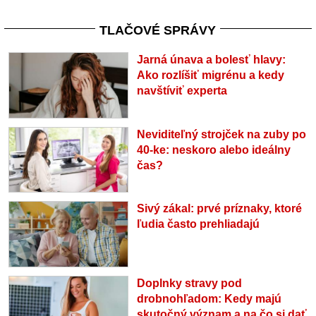
TLAČOVÉ SPRÁVY
Jarná únava a bolesť hlavy:
Ako rozlíšiť migrénu a kedy
navštíviť experta
Neviditeľný strojček na zuby po
40-ke: neskoro alebo ideálny
čas?
Sivý zákal: prvé príznaky, ktoré
ľudia často prehliadajú
Doplnky stravy pod
drobnohľadom: Kedy majú
skutočný význam a na čo si dať