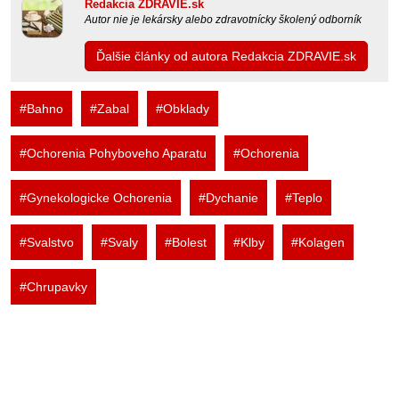
Redakcia ZDRAVIE.sk
Autor nie je lekársky alebo zdravotnícky školený odborník
Ďalšie články od autora Redakcia ZDRAVIE.sk
#Bahno
#Zabal
#Obklady
#Ochorenia Pohyboveho Aparatu
#Ochorenia
#Gynekologicke Ochorenia
#Dychanie
#Teplo
#Svalstvo
#Svaly
#Bolest
#Klby
#Kolagen
#Chrupavky