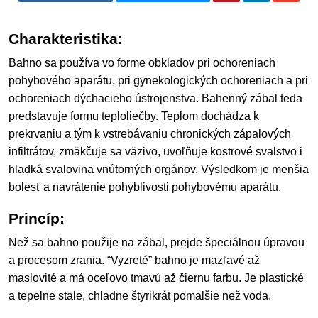
Charakteristika:
Bahno sa používa vo forme obkladov pri ochoreniach
pohybového aparátu, pri gynekologických ochoreniach a pri
ochoreniach dýchacieho ústrojenstva. Bahenný zábal teda
predstavuje formu teploliečby. Teplom dochádza k
prekrvaniu a tým k vstrebávaniu chronických zápalových
infiltrátov, zmäkčuje sa väzivo, uvoľňuje kostrové svalstvo i
hladká svalovina vnútorných orgánov. Výsledkom je menšia
bolesť a navrátenie pohyblivosti pohybovému aparátu.
Princíp:
Než sa bahno použije na zábal, prejde špeciálnou úpravou
a procesom zrania. “Vyzreté” bahno je mazľavé až
maslovité a má oceľovo tmavú až čiernu farbu. Je plastické
a tepelne stale, chladne štyrikrát pomalšie než voda.