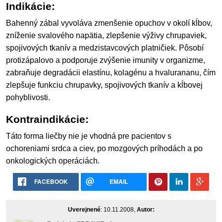
Indikácie:
Bahenný zábal vyvoláva zmenšenie opuchov v okolí kĺbov,
zníženie svalového napätia, zlepšenie výživy chrupaviek,
spojivových tkanív a medzistavcových platničiek. Pôsobí
protizápalovo a podporuje zvýšenie imunity v organizme,
zabraňuje degradácii elastínu, kolagénu a hvalurananu, čím
zlepšuje funkciu chrupavky, spojivových tkanív a kĺbovej
pohyblivosti.
Kontraindikácie:
Táto forma liečby nie je vhodná pre pacientov s
ochoreniami srdca a ciev, po mozgových príhodách a po
onkologických operáciách.
FACEBOOK
EMAIL
Uverejnené
: 10.11.2008,
Autor: