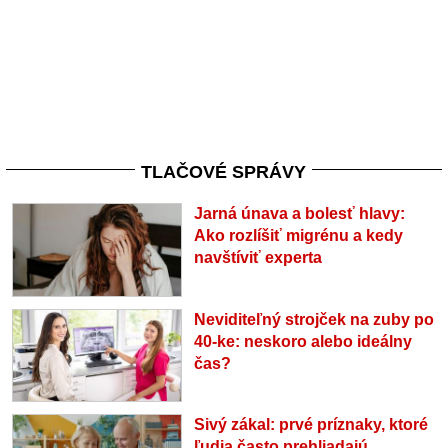
TLAČOVÉ SPRÁVY
Jarná únava a bolesť hlavy:
Ako rozlíšiť migrénu a kedy
navštíviť experta
Neviditeľný strojček na zuby po
40-ke: neskoro alebo ideálny
čas?
Sivý zákal: prvé príznaky, ktoré
ľudia často prehliadajú