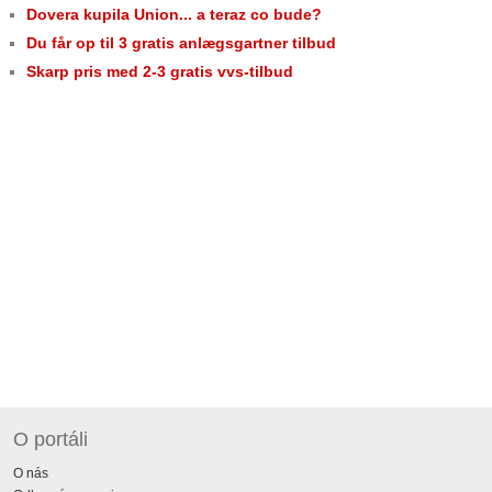
Dovera kupila Union... a teraz co bude?
Du får op til 3 gratis anlægsgartner tilbud
Skarp pris med 2-3 gratis vvs-tilbud
O portáli
O nás