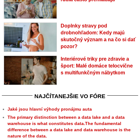
Doplnky stravy pod
drobnohľadom: Kedy majú
skutočný význam a na čo si dať
pozor?
Interiérové triky pre zdravie a
šport: Malé domáce telocvične
s multifunkčným nábytkom
NAJČÍTANEJŠIE VO FÓRE
Jaké jsou hlavní výhody pronájmu auta
The primary distinction between a data lake and a data
warehouse is what constitutes data.The fundamental
difference between a data lake and data warehouse is the
nature of the data.