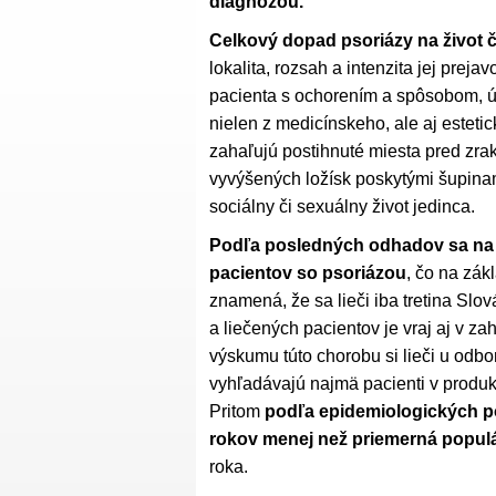
diagnózou.
Celkový dopad psoriázy na život č
lokalita, rozsah a intenzita jej prej
pacienta s ochorením a spôsobom, ú
nielen z medicínskeho, ale aj esteti
zahaľujú postihnuté miesta pred zra
vyvýšených ložísk poskytými šupin
sociálny či sexuálny život jedinca.
Podľa posledných odhadov sa na Sl
pacientov so psoriázou
, čo na zák
znamená, že sa lieči iba tretina Sl
a liečených pacientov je vraj aj v z
výskumu túto chorobu si lieči u odbor
vyhľadávajú najmä pacienti v produ
Pritom
podľa epidemiologických poz
rokov menej než priemerná popul
roka.