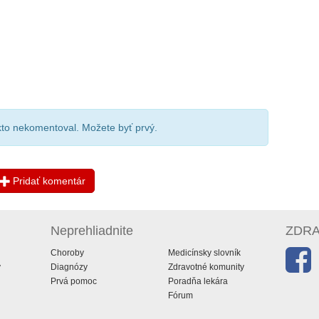
ikto nekomentoval. Možete byť prvý.
Pridať komentár
Neprehliadnite
ZDRAV
Choroby
Medicínsky slovník
y
Diagnózy
Zdravotné komunity
Prvá pomoc
Poradňa lekára
Fórum