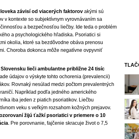
loveka závisí od viacerých faktorov
akými sú
avov v kontexte so subjektívnym vyrovnávaním sa
činnosťou a bezpečnosťou liečby. Ide teda o problém
ckého a psychologického hľadiska. Psoriatici si
kmi okolia, ktoré sa bezdôvodne obáva prenosu
ami. Choroba dokonca môže negatívne ovpyvniť
TLAČ
ovensku lieči ambulantne približne 24 tisíc
lade údajov o výskyte tohto ochorenia (prevalencii)
ovákov. Rovnaký nesúlad medzi počtom prevalentných
ahraničí. Napríklad podľa jedného amerického
níka iba jeden z piatich psoriatikov. Liečbu
ktívnom veku s veľkým rozsahom kožných prejavov.
orovaní žijú ťažkí psoriatici v priemere o 10
ácia
. Pre porovnanie, fajčenie skracuje život o 7,5