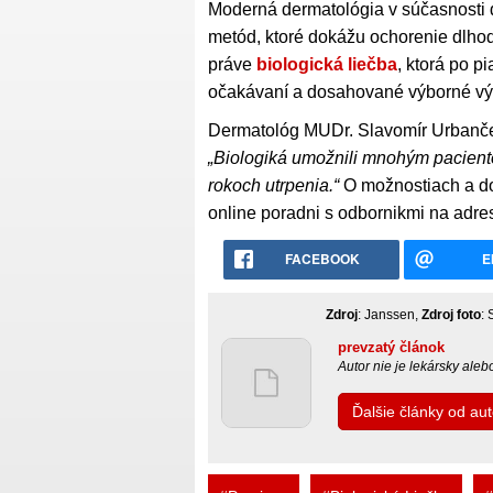
Moderná dermatológia v súčasnosti 
metód, ktoré dokážu ochorenie dlhodo
práve
biologická liečba
, ktorá po p
očakávaní a dosahované výborné výs
Dermatológ MUDr. Slavomír Urbanček
„Biologiká umožnili mnohým pacien
rokoch utrpenia.“
O možnostiach a dos
online poradni s odbornikmi na adr
FACEBOOK
E
Zdroj
: Janssen,
Zdroj foto
:
prevzatý článok
Autor nie je lekársky ale
Ďalšie články od au