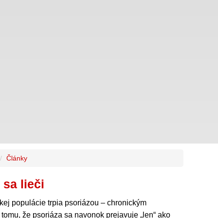
Články
 sa lieči
ej populácie trpia psoriázou – chronickým
tomu, že psoriáza sa navonok prejavuje „len“ ako