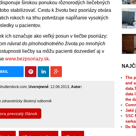
disponuje širokou ponukou rôznorodých liečebných
bo stabilizovať. Cestu k životu bez psoriázy otvára
iatich rokoch na trhu potvrdzuje napĺňanie vysokých
ledky u pacientov.
 ich označuje ako veľký posun v liečbe psoriázy:
tom návrat do plnohodnotného života po mnohých
tupnosti liečby sa môžu pacienti dozvedieť aj v
ese
www.bezpsoriazy.sk
.
NAJČ
MAIL
The p
and a
 Shutterstock.com,
Uverejnené
: 12.06.2013,
Autor:
data.
data 
the d
bo zdravotnícky školený odborník
Comme
Jaké 
tora prevzatý článok
SSC 
sarka
Du få