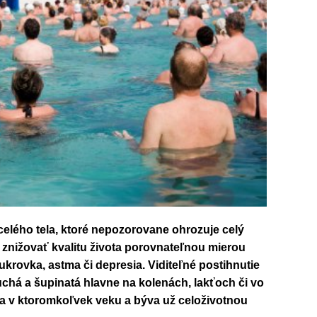
elého tela, ktoré nepozorovane ohrozuje celý
znižovať kvalitu života porovnateľnou mierou
ukrovka, astma či depresia. Viditeľné postihnutie
uchá a šupinatá hlavne na kolenách, lakťoch či vo
ka v ktoromkoľvek veku a býva už celoživotnou