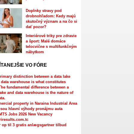
Doplnky stravy pod
drobnohľadom: Kedy majú
skutočný význam a na čo si
dať pozor?
Interiérové triky pre zdravie
a šport: Malé domáce
telocvične s multifunkčným
nábytkom
ÍTANEJŠIE VO FÓRE
rimary distinction between a data lake
 data warehouse is what constitutes
The fundamental difference between a
lake and data warehouse is the nature of
ata.
rcial property in Naraina Industrial Area
jsou hlavní výhody pronájmu auta
MTS Jobs 2026 New Vacancy
riresults.com.tc
r op til 3 gratis anlægsgartner tilbud