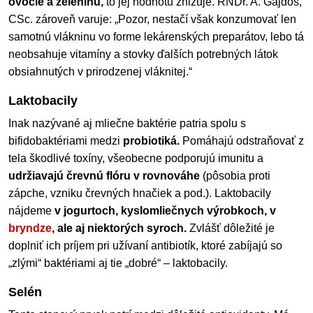
ovocie a zeleninu,
to jej hodnotu znižuje. RNDr. A. Gajdoš,
CSc. zároveň varuje: „Pozor, nestačí však konzumovať len
samotnú vlákninu vo forme lekárenských preparátov, lebo tá
neobsahuje vitamíny a stovky ďalších potrebných látok
obsiahnutých v prirodzenej vláknitej.“
Laktobacily
Inak nazývané aj mliečne baktérie patria spolu s
bifidobaktériami medzi
probiotiká.
Pomáhajú odstraňovať z
tela škodlivé toxíny, všeobecne podporujú imunitu a
udržiavajú črevnú flóru v rovnováhe
(pôsobia proti
zápche, vzniku črevných hnačiek a pod.). Laktobacily
nájdeme
v jogurtoch, kyslomliečnych výrobkoch, v
bryndze
, ale aj niektorých syroch.
Zvlášť dôležité je
doplniť ich príjem pri užívaní antibiotík, ktoré zabíjajú so
„zlými“ baktériami aj tie „dobré“ – laktobacily.
Selén