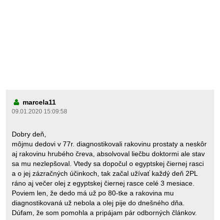
marcela11
09.01.2020 15:09:58
Dobry deň,
môjmu dedovi v 77r. diagnostikovali rakovinu prostaty a neskôr
aj rakovinu hrubého čreva, absolvoval liečbu doktormi ale stav
sa mu nezlepšoval. Vtedy sa dopočul o egyptskej čiernej rasci
a o jej zázračných účinkoch, tak začal užívať každý deň 2PL
ráno aj večer olej z egyptskej čiernej rasce celé 3 mesiace.
Poviem len, že dedo má už po 80-tke a rakovina mu
diagnostikovaná už nebola a olej pije do dnešného dňa.
Dúfam, že som pomohla a pripájam pár odborných článkov.