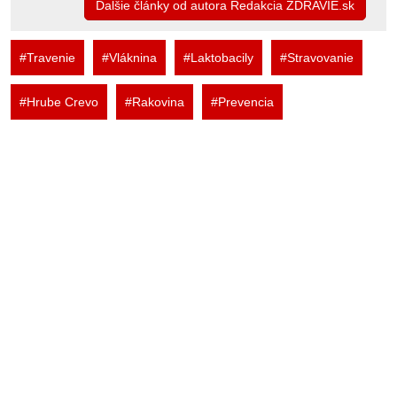
Ďalšie články od autora Redakcia ZDRAVIE.sk
#Travenie
#Vláknina
#Laktobacily
#Stravovanie
#Hrube Crevo
#Rakovina
#Prevencia