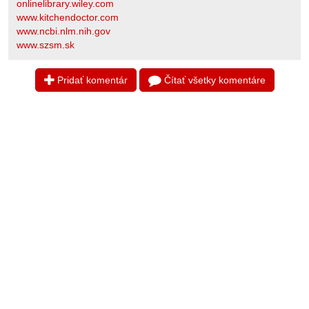
onlinelibrary.wiley.com
www.kitchendoctor.com
www.ncbi.nlm.nih.gov
www.szsm.sk
Pridať komentár
Čítať všetky komentáre