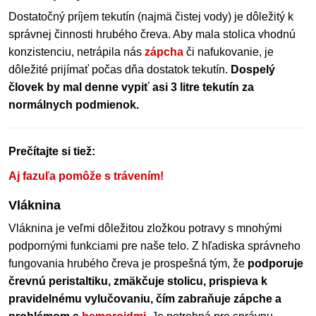
Dostatočný príjem tekutín (najmä čistej vody) je dôležitý k
správnej činnosti hrubého čreva. Aby mala stolica vhodnú
konzistenciu, netrápila nás
zápcha
či nafukovanie, je
dôležité prijímať počas dňa dostatok tekutín.
Dospelý
človek by mal denne vypiť asi 3 litre tekutín za
normálnych podmienok.
Prečítajte si tiež:
Aj fazuľa pomôže s trávením!
Vláknina
Vláknina je veľmi dôležitou zložkou potravy s mnohými
podpornými funkciami pre naše telo. Z hľadiska správneho
fungovania hrubého čreva je prospešná tým, že
podporuje
črevnú peristaltiku, zmäkčuje stolicu, prispieva k
pravidelnému vylučovaniu, čím zabraňuje zápche a