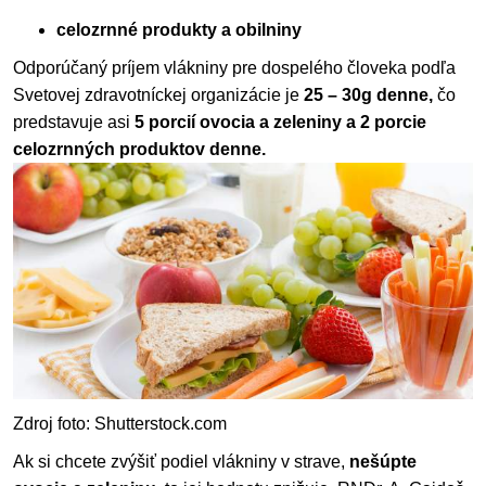
celozrnné produkty a obilniny
Odporúčaný príjem vlákniny pre dospelého človeka podľa
Svetovej zdravotníckej organizácie je
25 – 30g denne,
čo
predstavuje asi
5 porcií ovocia a zeleniny a 2 porcie
celozrnných produktov denne.
Zdroj foto: Shutterstock.com
Ak si chcete zvýšiť podiel vlákniny v strave,
nešúpte