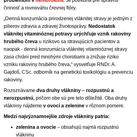
problémom s
hemoroidmi
.
Je potrebná pre správnu
činnosť a rovnováhu črevnej flóry.
„Denná konzumácia prirodzenej vláknitej stravy je jedným z
pilierov zdravia a zdravej životosprávy.
Nedostatok
vláknitej vitaminóznej potravy urýchľuje vznik rakoviny
hrubého čreva
u rizikovo sa stravujúcich pacientov a
naopak - denná konzumácia vláknitej vitaminóznej stravy
zasa chráni pred mnohými chorobami a znižuje riziko
vzniku rakoviny hrubého čreva,“ vysvetľuje RNDr. A.
Gajdoš, CSc. odborník na genetickú toxikológiu a prevenciu
rakoviny.
Rozoznávame
dva druhy vlákniny – rozpustnú a
nerozpustnú,
pričom obe sú pre telo dôležité. Oba druhy
vlákniny nájdeme
v ovocí a zelenine
v rôznom pomere.
Medzi najvýznamnejšie zdroje vlákniny patria:
zelenina a ovocie
– obsahujú najmä rozpustnú
vlákninu