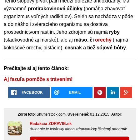
Tento stopový prvok patrí medzi dôležité antioxidanty. Má
významné
protirakovinové účinky
(pomáha zbavovať
organizmus voľných radikálov). Selén sa nachádza v pôde
a do nášho i zvieracieho organizmu sa dostáva
prostredníctvom rastlín. Jeho zdrojom sú najmä
ryby
(sladkovodné aj morské), ale aj
mäso, či
orechy
(najmä
kokosové orechy, pistácie),
cesnak a tiež sójové bôby.
Prečítajte si aj tento článok:
Aj fazuľa pomôže s trávením!
FACEBOOK
EMAIL
Zdroj foto
: Shutterstock.com,
Uverejnené
: 01.12.2015,
Autor:
Redakcia ZDRAVIE.sk
Autor nie je lekársky alebo zdravotnícky školený odborník