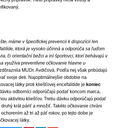
nfikovaný.
šte, máme v špecifickej prevencii k dispozícii len
efalitíde, ktorá je vysoko účinná a odporúča sa ľuďom
ia, či orientační bežci a iní športovci, ktorí behávajú v
e sa využíva preventívne očkovanie hlavne u
zdôraznila MUDr. Avdičová. Podľa nej však pribúdajú
vať svoje deti. Najoptimálnejšie obdobie na
acej látky proti kliešťovej encefalitíde je
koniec
 dávku odborníci odporúčajú podať koncom marca,
nou aktivitou kliešťov. Tretiu dávku odporúčajú podať
 druhý krát páriť a množiť. Takéto očkovanie chráni
chorením až tri až päť rokov, po tejto dobe je
čkovacej látky.