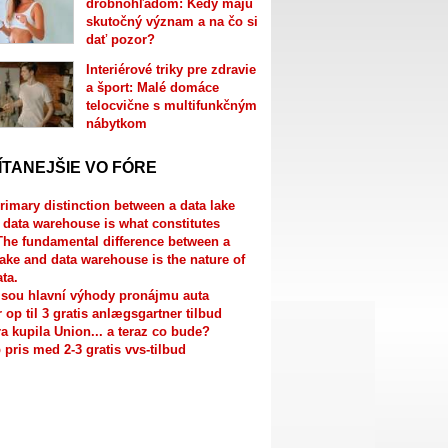
drobnohľadom: Kedy majú
skutočný význam a na čo si
dať pozor?
Interiérové triky pre zdravie
a šport: Malé domáce
telocvične s multifunkčným
nábytkom
ÍTANEJŠIE VO FÓRE
rimary distinction between a data lake
 data warehouse is what constitutes
The fundamental difference between a
lake and data warehouse is the nature of
ata.
jsou hlavní výhody pronájmu auta
r op til 3 gratis anlægsgartner tilbud
a kupila Union... a teraz co bude?
 pris med 2-3 gratis vvs-tilbud