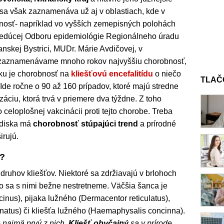
 sa však zaznamenáva už aj v oblastiach, kde v
nosť- napríklad vo vyšších zemepisných polohách
edúcej Odboru epidemiológie Regionálneho úradu
nskej Bystrici, MUDr. Márie Avdičovej, v
 zaznamenávame mnoho rokov najvyššiu chorobnosť,
sku je chorobnosť na
kliešťovú encefalitídu
o niečo
TLAČ
Ide ročne o 90 až 160 prípadov, ktoré majú stredne
záciu, ktorá trvá v priemere dva týždne. Z toho
eloplošnej vakcinácii proti tejto chorobe. Treba
adiska má
chorobnosť stúpajúci trend
a prírodné
rujú.
e?
druhov kliešťov. Niektoré sa zdržiavajú v brlohoch
to sa s nimi bežne nestretneme. Väčšia šanca je
cinus), pijaka lužného (Dermacentor reticulatus),
atus) či kliešťa lužného (Haemaphysalis concinna).
e najmä prvý z nich.
Kliešť obyčajný
sa v prírode