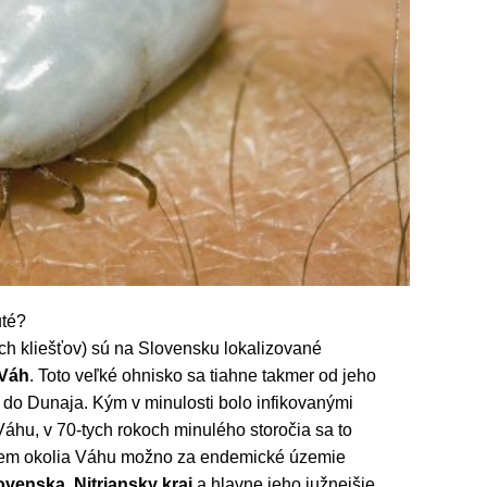
uté?
h kliešťov) sú na Slovensku lokalizované
 Váh
. Toto veľké ohnisko sa tiahne takmer od jeho
 do Dunaja. Kým v minulosti bolo infikovanými
Váhu, v 70-tych rokoch minulého storočia sa to
Okrem okolia Váhu možno za endemické územie
venska, Nitriansky kraj
a hlavne jeho južnejšie