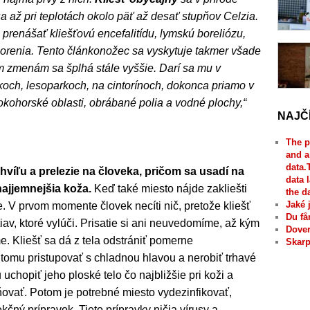
 sa až pri teplotách okolo päť až desať stupňov Celzia.
 prenášať kliešťovú encefalitídu, lymskú boreliózu,
orenia. Tento článkonožec sa vyskytuje takmer všade
 zmenám sa šplhá stále vyššie. Darí sa mu v
rkoch, lesoparkoch, na cintorínoch, dokonca priamo v
okohorské oblasti, obrábané polia a vodné plochy,“
NAJČ
The p
and a
data.
hvíľu a prelezie na človeka, pričom sa usadí na
data 
najjemnejšia koža.
Keď také miesto nájde zakliešti
the d
Jaké 
. V prvom momente človek necíti nič, pretože kliešť
Du få
iav, ktoré vylúči. Prisatie si ani neuvedomíme, až kým
Dover
 Kliešť sa dá z tela odstrániť pomerne
Skarp
omu pristupovať s chladnou hlavou a nerobiť trhavé
uchopiť jeho ploské telo čo najbližšie pri koži a
ať. Potom je potrebné miesto vydezinfikovať,
kčný prípravok. Tieto prípravky ničia vírusy a