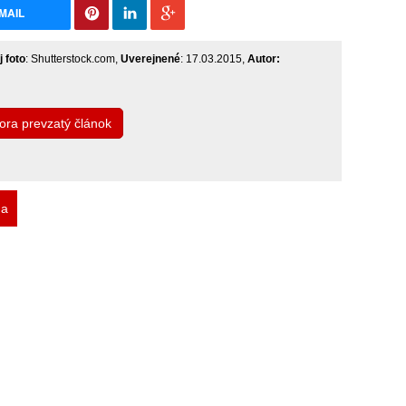
MAIL
j foto
: Shutterstock.com,
Uverejnené
: 17.03.2015,
Autor:
tora prevzatý článok
da