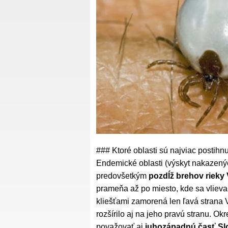
### Ktoré oblasti sú najviac postihn
Endemické oblasti (výskyt nakazenýc
predovšetkým
pozdĺž brehov rieky
prameňa až po miesto, kde sa vlieva
kliešťami zamorená len ľavá strana 
rozšírilo aj na jeho pravú stranu. 
považovať aj
juhozápadnú časť Slo