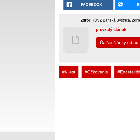
FACEBOOK
E
Zdroj
: RÚVZ Banská Bystrica,
Zdro
prevzatý článok
Ďalšie články od au
#Kliest
#Očkovanie
#Encefaliti