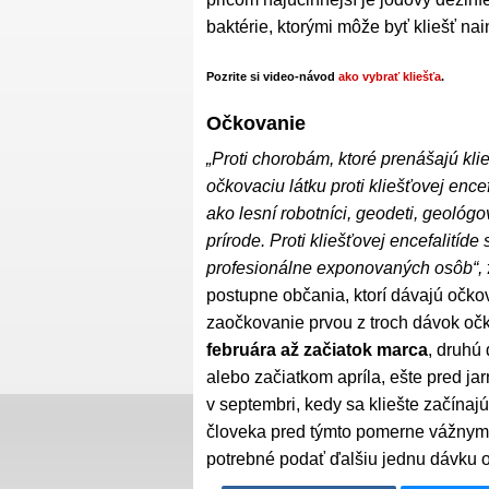
baktérie, ktorými môže byť kliešť nai
Pozrite si video-návod
ako vybrať kliešťa
.
Očkovanie
„Proti chorobám, ktoré prenášajú klie
očkovaciu látku proti kliešťovej enc
ako lesní robotníci, geodeti, geológov
prírode. Proti kliešťovej encefalitíd
profesionálne exponovaných osôb“,
postupne občania, ktorí dávajú očko
zaočkovanie prvou z troch dávok očkov
februára až začiatok marca
, druhú
alebo začiatkom apríla, ešte pred jar
v septembri, kedy sa kliešte začínajú
človeka pred týmto pomerne vážnym o
potrebné podať ďalšiu jednu dávku o