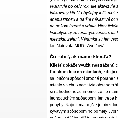
vyskytuje po celý rok, ale aktivizuje
Infikovaný kliešť obyčajný totiž môže
anaplazmózu a ďalšie nákazlivé och
na našom území a vďaka klimatickým
listnatých aj zmiešaných lesoch, pa
mestskej zeleni. Výnimka sú len vys
konštatovala MUDr. Avdičová.
Čo robiť, ak máme kliešťa?
Kliešť dokáže využiť nestráženú c
ľudskom tele na miestach, kde je 
sa, pričom spôsobí drobné poranenie
miesto vpichu znecitlivie obsahom št
si náhodne nevšimneme, že ho máme.
jednoduchým spôsobom, len treba k t
pohyby. Najoptimálnejšie je pinzetou 
kývavým spôsobom ho pomaly uvoľňov
pričom najúčinnejší je jódový dezinfe