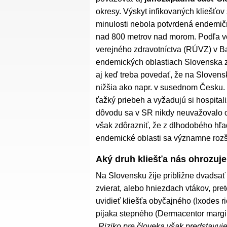
okresy. Výskyt infikovaných kliešťov
minulosti nebola potvrdená endemič
nad 800 metrov nad morom. Podľa v
verejného zdravotníctva (RÚVZ) v Ba
endemických oblastiach Slovenska
aj keď treba povedať, že na Sloven
nižšia ako napr. v susednom Česku. 
ťažký priebeh a vyžadujú si hospitali
dôvodu sa v SR nikdy neuvažovalo o c
však zdôrazniť, že z dlhodobého hľ
endemické oblasti sa významne rozši
Aký druh kliešťa nás ohrozuj
Na Slovensku žije približne dvadsať 
zvierat, alebo hniezdach vtákov, pre
uvidieť kliešťa obyčajného (Ixodes ri
pijaka stepného (Dermacentor margin
„Riziko pre človeka však predstavuj