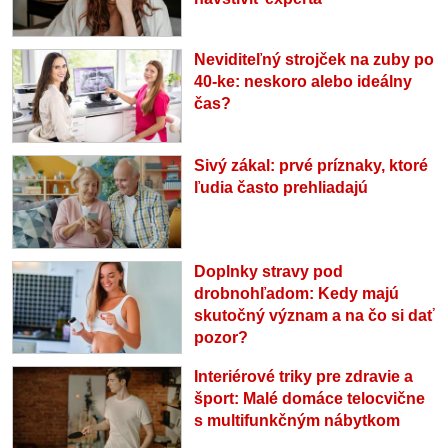
Neviditeľný strojček na zuby po
40-ke: neskoro alebo ideálny
čas?
Sivý zákal: prvé príznaky, ktoré
ľudia často prehliadajú
Doplnky stravy pod
drobnohľadom: Kedy majú
skutočný význam a na čo si dať
pozor?
Interiérové triky pre zdravie a
šport: Malé domáce telocvične
s multifunkčným nábytkom