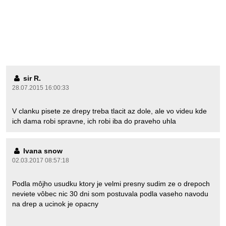
sir R.
28.07.2015 16:00:33
V clanku pisete ze drepy treba tlacit az dole, ale vo videu kde
ich dama robi spravne, ich robi iba do praveho uhla
Ivana snow
02.03.2017 08:57:18
Podla môjho usudku ktory je velmi presny sudim ze o drepoch
neviete vôbec nic 30 dni som postuvala podla vaseho navodu
na drep a ucinok je opacny