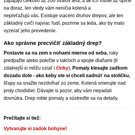
zapájajú celkovo až 200 svalov tela, a ak ich robíte až úplne
na doraz, len vtedy vám neničia kolená a
nepreťažujú vás. Existuje viacero druhov drepov, ale ten
základný cvičí najviac ľudí, pozrime sa teda, ako by malo
vyzerať jeho prevedenie.
Ako správne precvičiť základný drep?
Postavte sa na zem s nohami mierne od seba,
ruky
predpažte alebo pokrčte v lakťoch a spojte dlaňami (tí
zdatnejší si môžu vziať i
činky
).
Pomaly klesajte zadkom
dozadu dole - ako keby ste si chceli sadnúť na stoličku,
šľapy sa snažte nezdvíhať zo zeme. Kolená smerujte nad
prsty chodidiel. Dávajte si pozor, aby vám nepadali
dovnútra. Drep robte pomaly a sústreďte sa na detaily.
Prečítajte si tiež:
Vytvarujte si zadok bohyne!