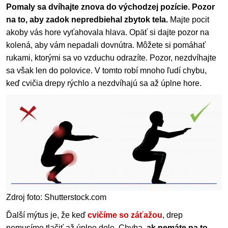
Pomaly sa dvíhajte znova do východzej pozície. Pozor
na to, aby zadok nepredbiehal zbytok tela.
Majte pocit
akoby vás hore vyťahovala hlava. Opäť si dajte pozor na
kolená, aby vám nepadali dovnútra. Môžete si pomáhať
rukami, ktorými sa vo vzduchu odrazíte. Pozor, nezdvíhajte
sa však len do polovice. V tomto robí mnoho ľudí chybu,
keď cvičia drepy rýchlo a nezdvíhajú sa až úplne hore.
Zdroj foto: Shutterstock.com
Ďalší mýtus je, že keď
cvičíme so záťažou
, drep
nemusíme tlačiť až úplne dole. Chyba,
ak nemáte na to,