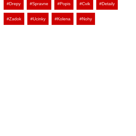
#Drepy
#Spravne
#Popis
#Cvik
#Detaily
#Zadok
#Ucinky
#Kolena
#Nohy