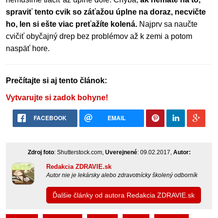
spraviť tento cvik so záťažou úplne na doraz, necvičte
ho, len si ešte viac preťažíte kolená.
Najprv sa naučte
cvičiť obyčajný drep bez problémov až k zemi a potom
naspäť hore.
Prečítajte si aj tento článok:
Vytvarujte si zadok bohyne!
FACEBOOK
EMAIL
Zdroj foto
: Shutterstock.com,
Uverejnené
: 09.02.2017,
Autor:
Redakcia ZDRAVIE.sk
Autor nie je lekársky alebo zdravotnícky školený odborník
Ďalšie články od autora Redakcia ZDRAVIE.sk