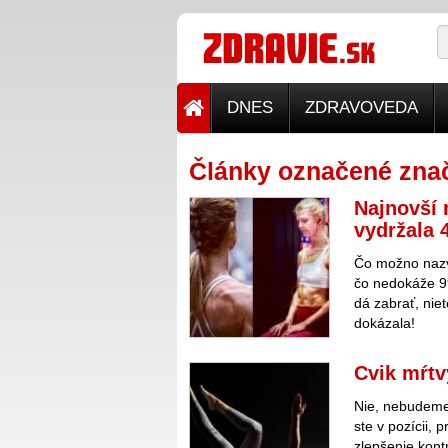
DNES
ZDRAVOVEDA
Články označené znač
Najnovší 
vydržala 
Čo možno nazv
čo nedokáže 99
dá zabrať, nie
dokázala!
Cvik mŕtv
Nie, nebudeme 
ste v pozícii,
zlepšenie kontr