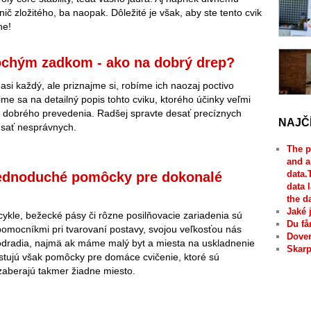
ič zložitého, ba naopak. Dôležité je však, aby ste tento cvik
ne!
ochým zadkom - ako na dobrý drep?
 asi každý, ale priznajme si, robíme ich naozaj poctivo
me sa na detailný popis tohto cviku, ktorého účinky veľmi
o dobrého prevedenia. Radšej spravte desať precíznych
NAJČ
dsať nesprávnych.
The p
and a
data.
ednoduché pomôcky pre dokonalé
data 
the d
Jaké 
cykle, bežecké pásy či rôzne posilňovacie zariadenia sú
Du få
pomocníkmi pri tvarovaní postavy, svojou veľkosťou nás
Dover
odradia, najmä ak máme malý byt a miesta na uskladnenie
Skarp
xistujú však pomôcky pre domáce cvičenie, ktoré sú
zaberajú takmer žiadne miesto.