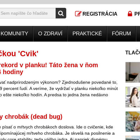
REGISTRÁCIA
P
KOMUNITY
O ZDRAVÍ
PRAKTICKÉ
FÓRUM
kou 'Cvik'
TLAČ
rekord v planku! Táto žena v ňom
4 hodiny
ať nadprirodzeným výkonom? Zjednodušene povedané to,
 percent ľudí. A veríme, že vydržať v planku niekoľko minút
to ešte niekoľko hodín. A predsa to jedna žena nedávno
y chrobák (dead bug)
písať o mŕtvych chrobákoch doslova. Ide o cvičenie, kde
 pripomínajúcej mŕtveho chrobáka. Je skvelá na posilnenie a
oly core stability, teda vášho jadra. Aj napriek divnému