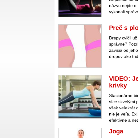
názvu nejde o n
vykonali správ
Preč s pl
Drepy cvičil už
správne? Pozri
závisia od jeh
drepov ako tri
VIDEO: J
krivky
Stacionárne bi
síce skvelými 
však veľakrát 
nie je veľa. E
efektívne a ne
Joga