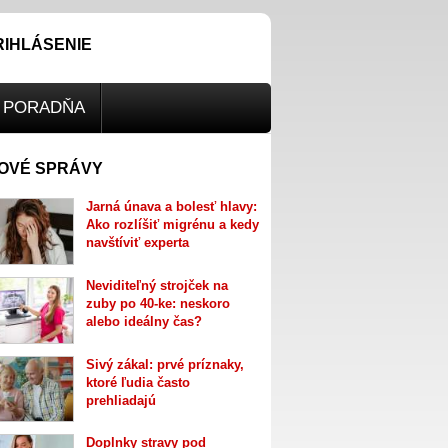
RIHLÁSENIE
PORADŇA
OVÉ SPRÁVY
Jarná únava a bolesť hlavy:
Ako rozlíšiť migrénu a kedy
navštíviť experta
Neviditeľný strojček na
zuby po 40-ke: neskoro
alebo ideálny čas?
Sivý zákal: prvé príznaky,
ktoré ľudia často
prehliadajú
Doplnky stravy pod