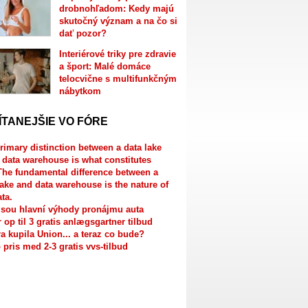
drobnohľadom: Kedy majú
skutočný význam a na čo si
dať pozor?
Interiérové triky pre zdravie
a šport: Malé domáce
telocvične s multifunkčným
nábytkom
ÍTANEJŠIE VO FÓRE
rimary distinction between a data lake
 data warehouse is what constitutes
The fundamental difference between a
lake and data warehouse is the nature of
ata.
jsou hlavní výhody pronájmu auta
r op til 3 gratis anlægsgartner tilbud
a kupila Union... a teraz co bude?
 pris med 2-3 gratis vvs-tilbud