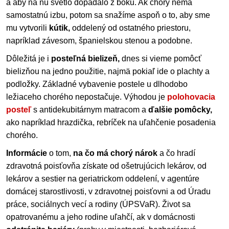
a aby na ňu svetlo dopadalo z boku. Ak chorý nemá
samostatnú izbu, potom sa snažíme aspoň o to, aby sme
mu vytvorili
kútik,
oddelený od ostatného priestoru,
napríklad závesom, španielskou stenou a podobne.
Dôležitá je i
posteľná bielizeň,
dnes si vieme pomôcť
bielizňou na jedno použitie, najmä pokiaľ ide o plachty a
podložky. Základné vybavenie postele u dlhodobo
ležiaceho chorého nepostačuje. Výhodou je
polohovacia
posteľ
s antidekubitárnym matracom a
ďalšie pomôcky,
ako napríklad hrazdička, rebríček na uľahčenie posadenia
chorého.
Informácie
o tom,
na čo má chorý nárok
a čo hradí
zdravotná poisťovňa získate od ošetrujúcich lekárov, od
lekárov a sestier na geriatrickom oddelení, v agentúre
domácej starostlivosti, v zdravotnej poisťovni a od Úradu
práce, sociálnych vecí a rodiny (ÚPSVaR). Život sa
opatrovanému a jeho rodine uľahčí, ak v domácnosti