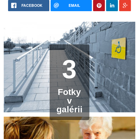
FACEBOOK
EMAIL
3
Fotky
v
galérii