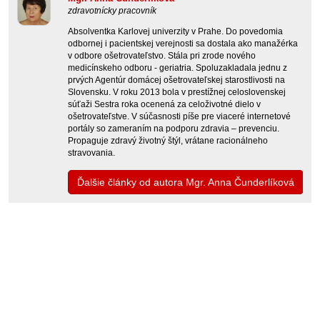
zdravotnícky pracovník
Absolventka Karlovej univerzity v Prahe. Do povedomia
odbornej i pacientskej verejnosti sa dostala ako manažérka
v odbore ošetrovateľstvo. Stála pri zrode nového
medicínskeho odboru - geriatria. Spoluzakladala jednu z
prvých Agentúr domácej ošetrovateľskej starostlivosti na
Slovensku. V roku 2013 bola v prestížnej celoslovenskej
súťaži Sestra roka ocenená za celoživotné dielo v
ošetrovateľstve. V súčasnosti píše pre viaceré internetové
portály so zameraním na podporu zdravia – prevenciu.
Propaguje zdravý životný štýl, vrátane racionálneho
stravovania.
Ďalšie články od autora Mgr. Anna Čunderlíková