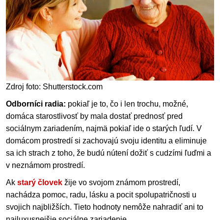
Zdroj foto: Shutterstock.com
Odborníci radia:
pokiaľ je to, čo i len trochu, možné,
domáca starostlivosť by mala dostať prednosť pred
sociálnym zariadením, najmä pokiaľ ide o starých ľudí. V
domácom prostredí si zachovajú svoju identitu a eliminuje
sa ich strach z toho, že budú nútení dožiť s cudzími ľuďmi a
v neznámom prostredí.
Ak
starý človek
žije vo svojom známom prostredí,
nachádza pomoc, radu, lásku a pocit spolupatričnosti u
svojich najbližších. Tieto hodnoty nemôže nahradiť ani to
najluxusnejšie sociálne zariadenie.