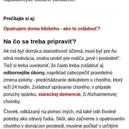
Prečítajte si aj:
Opatrujem doma blízkeho - ako to zvládnuť?
Na čo sa treba pripraviť?
Ak má byť domáca starostlivosť účinná, musí byť pre ňu
silná motivácia, snaha urobiť pre rodiča „prvé i posledné“.
Tiež si treba uvedomiť, že často treba zvládnuť aj
odbornejšie úkony,
napríklad zabezpečiť pravidelnú
zmena polohy - predchádzanie dekubitom u chorého, ktorý
leží 24 hodín. Zvládnuť správanie chorého, v prípade
poruchy spánku,
stareckej demencie
, či Alzhaimerovej
choroby.
Človek, odkázaný na pomoc iných, má také isté životné
potreby ako zdravý ľudia. Skôr, ako začneme s opatrovaním
chorého v domácom prostredí, musíme počítať s určitými