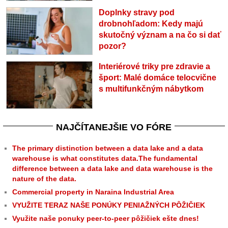
Doplnky stravy pod
drobnohľadom: Kedy majú
skutočný význam a na čo si dať
pozor?
Interiérové triky pre zdravie a
šport: Malé domáce telocvične
s multifunkčným nábytkom
NAJČÍTANEJŠIE VO FÓRE
The primary distinction between a data lake and a data
warehouse is what constitutes data.The fundamental
difference between a data lake and data warehouse is the
nature of the data.
Commercial property in Naraina Industrial Area
VYUŽITE TERAZ NAŠE PONÚKY PENIAŽNÝCH PÔŽIČIEK
Využite naše ponuky peer-to-peer pôžičiek ešte dnes!