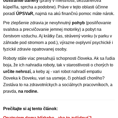
odstránite bariéry
(prahy v miestnosti, bezbariérová
kúpeľňa, sprcha a podobne). Práve v tejto oblasti účinne
poradí
ÚPSVaR,
najmä na akú finančnú pomoc máte nárok.
Pre zlepšenie zdravia je nevyhnutný
pohyb
(posilňovanie
svalstva a precvičovanie jemnej motoriky) a pobyt na
čerstvom vzduchu. Aj krátky čas, strávený vonku (v parku v
záhrade pod stromom a pod.), výrazne ovplyvní psychické i
fyzické zdravie opatrovanej osoby.
Roboty stále viac presahujú schopnosti človeka. Ak sa ľudia
boja, že ich nahradia roboty, tak v starostlivosti o chorých to
určite nehrozí,
a keby aj - vari robot nahradí empatiu
človeka k človeku, vari sa usmeje, či pohladí chorého?
Zostáva to na zdravotníckych a sociálnych pracovníkoch, a
pravda,
na rodine.
Prečítajte si aj tento článok:
Opatrujem doma blízkeho - ako to zvládnuť?