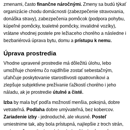
zmenami, často
finančne náročnými.
Zmeny sa budú týkať
organizácie chodu domácnosti (zabezpečenie stravovania,
donáška stravy), zabezpečenia pomôcok (podpora pohybu,
kúpeľné pomôcky, toaletné pomôcky, invalidné vozíky),
vrátane vhodnej postele pre ležiaceho chorého a následne i
bezbariérová úprava bytu, domu a
prístupu k nemu.
Úprava prostredia
Vhodne upravené prostredie má dôležitú úlohu, lebo
umožňuje chorému čo najdlhšie zostať sebestačným,
uľahčuje poskytovanie starostlivosti opatrovníkovi a
zlepšuje subjektívne prežívanie ťažkostí chorého i jeho
náladu, ak je prostredie
útulné a čisté.
Izba
by mala byť podľa možností menšia, pokojná, dobre
vetrateľná.
Podlaha
dobre umývateľná, bez kobercov.
Zariadenie izby
- jednoduché, ale vkusné.
Posteľ
umiestnime tak, aby bola prístupná, najlepšie z troch strán,