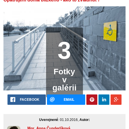
3
Fotky
v
galérii
FACEBOOK
EMAIL
Uverejnené
: 01.10.2016,
Autor:
Mgr. Anna Čunderlíková