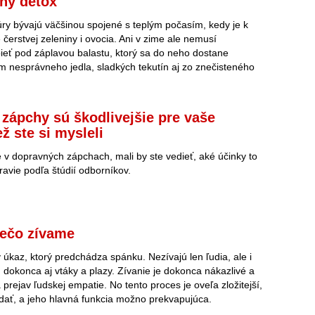
ný detox
ry bývajú väčšinou spojené s teplým počasím, kedy je k
 čerstvej zeleniny i ovocia. Ani v zime ale nemusí
ieť pod záplavou balastu, ktorý sa do neho dostane
m nesprávneho jedla, sladkých tekutín aj zo znečisteného
zápchy sú škodlivejšie pre vaše
ž ste si mysleli
te v dopravných zápchach, mali by ste vedieť, aké účinky to
avie podľa štúdií odborníkov.
rečo zívame
 úkaz, ktorý predchádza spánku. Nezívajú len ľudia, ale i
, dokonca aj vtáky a plazy. Zívanie je dokonca nákazlivé a
prejav ľudskej empatie. No tento proces je oveľa zložitejší,
ať, a jeho hlavná funkcia možno prekvapujúca.