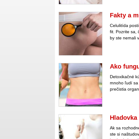
Fakty a m
Celulitída post
fit. Pozrite sa
by ste nemali v
Ako fungu
Detoxikačné kú
mnoho ľudí sa 
prečistia orga
Hladovka 
Ak sa rozhodne
ste si naštudov