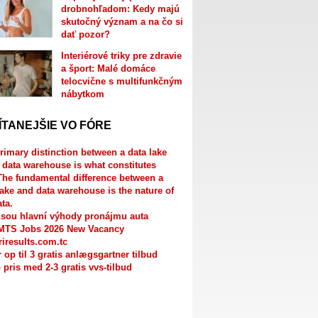
drobnohľadom: Kedy majú
skutočný význam a na čo si
dať pozor?
Interiérové triky pre zdravie
a šport: Malé domáce
telocvične s multifunkčným
nábytkom
ÍTANEJŠIE VO FÓRE
rimary distinction between a data lake
 data warehouse is what constitutes
The fundamental difference between a
lake and data warehouse is the nature of
ata.
jsou hlavní výhody pronájmu auta
MTS Jobs 2026 New Vacancy
riresults.com.tc
r op til 3 gratis anlægsgartner tilbud
 pris med 2-3 gratis vvs-tilbud