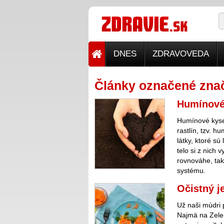
DNES
ZDRAVOVEDA
Články označené znač
Humínové 
Humínové kysel
rastlín, tzv. h
látky, ktoré sú
telo si z nich 
rovnováhe, tak
systému.
Očistný j
Už naši múdri 
Najmä na Zelený