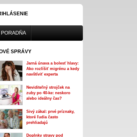
RIHLÁSENIE
PORADŇA
OVÉ SPRÁVY
Jarná únava a bolesť hlavy:
Ako rozlíšiť migrénu a kedy
navštíviť experta
Neviditeľný strojček na
zuby po 40-ke: neskoro
alebo ideálny čas?
Sivý zákal: prvé príznaky,
ktoré ľudia často
prehliadajú
Doplnky stravy pod