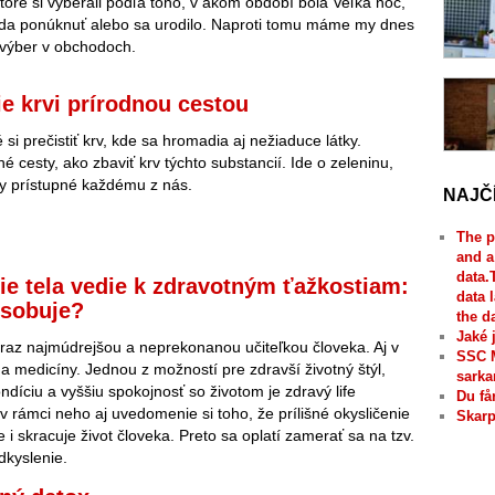
ktoré si vyberali podľa toho, v akom období bola Veľká noc,
oda ponúknuť alebo sa urodilo. Naproti tomu máme my dnes
výber v obchodoch.
ie krvi prírodnou cestou
si prečistiť krv, kde sa hromadia aj nežiaduce látky.
né cesty, ako zbaviť krv týchto substancií. Ide o zeleninu,
ky prístupné každému z nás.
NAJČ
The p
and a
data.
ie tela vedie k zdravotným ťažkostiam:
data 
ôsobuje?
the d
Jaké 
eraz najmúdrejšou a neprekonanou učiteľkou človeka. Aj v
SSC 
 a medicíny. Jednou z možností pre zdravší životný štýl,
sarka
ndíciu a vyššiu spokojnosť so životom je zdravý life
Du få
 rámci neho aj uvedomenie si toho, že prílišné okysličenie
Skarp
ie i skracuje život človeka. Preto sa oplatí zamerať sa na tzv.
dkyslenie.