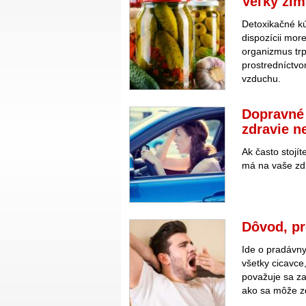
Veľký zim
Detoxikačné kú
dispozícii more
organizmus trp
prostredníctvo
vzduchu.
Dopravné 
zdravie ne
Ak často stojí
má na vaše zdr
Dôvod, p
Ide o pradávny
všetky cicavce
považuje sa za 
ako sa môže zd