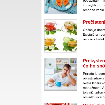
potravinami“, 
čo zvykla prír
omnoho väčší 
Prečisten
Občas je dobré 
Existujú prírod
ovocie a bylin
Prekyslen
čo ho sp
Príroda je dot
oblasti zdravia
oveľa lepšiu ko
manažment. A v
tela ničí zdrav
omladzujúce o