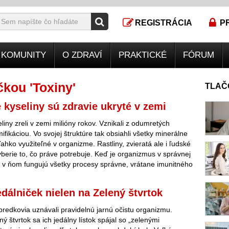
REGISTRÁCIA
P
KOMUNITY
O ZDRAVÍ
PRAKTICKÉ
FÓRUM
kou 'Toxiny'
TLAČ
kyseliny sú zdravie ukryté v zemi
iny zreli v zemi milióny rokov. Vznikali z odumretých
umifikáciou. Vo svojej štruktúre tak obsiahli všetky minerálne
 ľahko využiteľné v organizme. Rastliny, zvieratá ale i ľudské
vyberie to, čo práve potrebuje. Keď je organizmus v správnej
 v ňom fungujú všetky procesy správne, vrátane imunitného
edálniček nielen na Zelený štvrtok
predkovia uznávali pravidelnú jarnú očistu organizmu.
 štvrtok sa ich jedálny lístok spájal so „zelenými