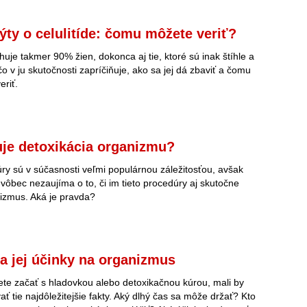
ýty o celulitíde: čomu môžete veriť?
ihuje takmer 90% žien, dokonca aj tie, ktoré sú inak štíhle a
, čo v ju skutočnosti zapríčiňuje, ako sa jej dá zbaviť a čomu
eriť.
je detoxikácia organizmu?
ry sú v súčasnosti veľmi populárnou záležitosťou, avšak
vôbec nezaujíma o to, či im tieto procedúry aj skutočne
nizmus. Aká je pravda?
a jej účinky na organizmus
te začať s hladovkou alebo detoxikačnou kúrou, mali by
ať tie najdôležitejšie fakty. Aký dlhý čas sa môže držať? Kto