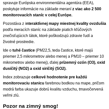
spravuje Európska environmentálna agentúra (EEA),
poskytuje informácie na základe meraní
z viac ako 2 500
monitorovacích staníc v celej Európe.
Pozostáva z i
nteraktívnej mapy miestnej kvality ovzdušia
podľa meracích staníc na základe piatich kľúčových
znečisťujúcich látok, ktoré poškodzujú zdravie ľudí a
životné prostredie.
Ide o
tuhé častice
(PM22,5, teda častice, ktoré majú
priemer 2,5 mikrometrov alebo menej a PM10 – priemer 10
mikrometrov alebo menej), ďalej
prízemný ozón (O3), oxid
dusičitý (NO2) a oxid siričitý (SO2).
Index zobrazuje
celkové hodnotenie pre každú
monitorovaciu stanicu
farebnou bodkou na mape, pričom
modrá farba ukazuje dobrú kvalitu vzduchu, tmavočervená
veľmi zlú.
Pozor na zimný smog!