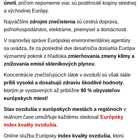
úmrtí
, pričom nepomerne viac sú postihnuté krajiny strednej
a východnej Európy.
Najväčšími
zdrojmi znečistenia
sú cestná doprava,
poľnohospodárstvo, elektrárne, priemysel a domácnosti.
V najnovšej správe Európskej environmentálnej agentúry
sa uvádza, že za posledné dve desaťročia dosiahla Európa
významný pokrok z hľadiska
zmierňovania zmeny klímy a
znižovania emisií skleníkových plynov.
Koncentrácie znečisťujúcich látok v ovzduší sú však stále
príliš vysoké a dosahujú zdraviu škodlivé hodnoty
,
ktorým je vystavených až približne
90 % obyvateľov
európskych miest!
Stav ovzdušia v európskych mestách a regiónoch
v
reálnom čase umožňuje každému sledovať
Európsky
index kvality ovzdušia.
Online služba Európsky
index kvality ovzdušia
, ktorú