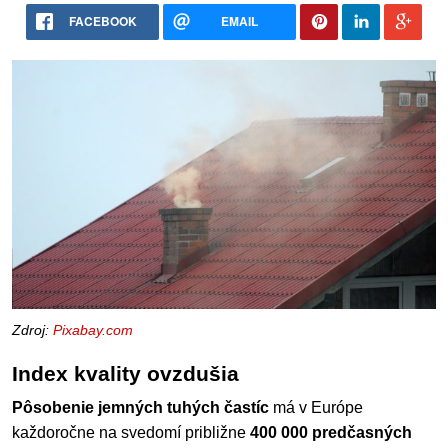
FACEBOOK
EMAIL
Zdroj:
Pixabay.com
Index kvality ovzdušia
Pôsobenie jemných tuhých častíc
má v Európe
každoročne na svedomí približne
400 000 predčasných