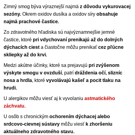
Zimný smog býva výraznejší najmä
z dôvodu vykurovacej
sezóny.
Okrem oxidov dusíka a oxidov síry
obsahuje
najmä prachové častice.
Zo zdravotného hľadiska sú najvýznamnejšie jemné
častice, ktoré
pri vdychovaní prenikajú až do dolných
dýchacích ciest
a čiastočne môžu prenikať
cez pľúcne
skliepky až do krvi.
Medzi akútne účinky, ktoré sa prejavujú
pri zvýšenom
výskyte smogu v ovzduší
, patrí
dráždenia očí, slizníc
nosa a hrdla
, ktoré
vyvolávajú kašeľ a pocit tlaku na
hrudi.
U alergikov môžu viesť aj k vyvolaniu
astmatického
záchvatu.
U osôb s chronickým
ochorením dýchacej alebo
srdcovo-cievnej sústavy
môžu viesť
k zhoršeniu
aktuálneho zdravotného stavu.