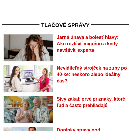
TLAČOVÉ SPRÁVY
Jarná únava a bolesť hlavy:
Ako rozlíšiť migrénu a kedy
navštíviť experta
Neviditeľný strojček na zuby po
40-ke: neskoro alebo ideálny
čas?
Sivý zákal: prvé príznaky, ktoré
ľudia často prehliadajú
Doplnky stravy pod