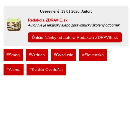
Uverejnené
: 13.01.2020,
Autor:
Redakcia ZDRAVIE.sk
Autor nie je lekársky alebo zdravotnícky školený odborník
Ďalšie články od autora Redakcia ZDRAVIE.sk
#Smog
#Vzduch
#Ovzdusie
#Slovensko
#Astma
#Kvalita Ovzdušia