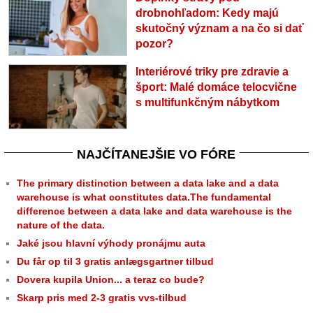
drobnohľadom: Kedy majú
skutočný význam a na čo si dať
pozor?
Interiérové triky pre zdravie a
šport: Malé domáce telocvične
s multifunkčným nábytkom
NAJČÍTANEJŠIE VO FÓRE
The primary distinction between a data lake and a data
warehouse is what constitutes data.The fundamental
difference between a data lake and data warehouse is the
nature of the data.
Jaké jsou hlavní výhody pronájmu auta
Du får op til 3 gratis anlægsgartner tilbud
Dovera kupila Union... a teraz co bude?
Skarp pris med 2-3 gratis vvs-tilbud