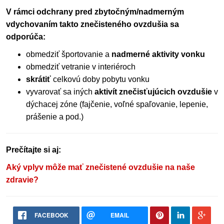
V rámci odchrany pred zbytočným/nadmerným
vdychovaním takto znečisteného ovzdušia sa
odporúča:
obmedziť športovanie a
nadmerné aktivity vonku
obmedziť vetranie v interiéroch
skrátiť
celkovú doby pobytu vonku
vyvarovať sa iných
aktivít znečisťujúcich ovzdušie
v
dýchacej zóne (fajčenie, voľné spaľovanie, lepenie,
prášenie a pod.)
Prečítajte si aj:
Aký vplyv môže mať znečistené ovzdušie na naše
zdravie?
FACEBOOK
EMAIL