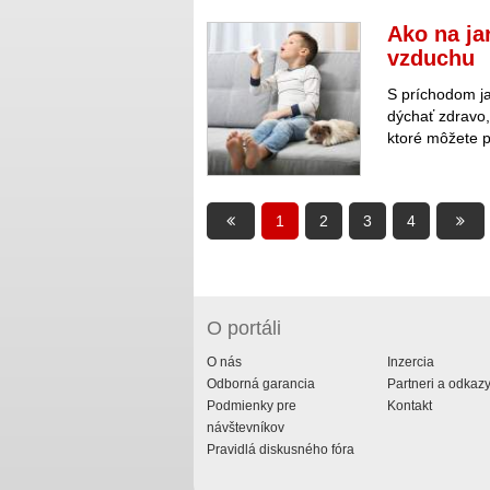
Ako na ja
vzduchu
S príchodom ja
dýchať zdravo, 
ktoré môžete p
1
2
3
4
O portáli
O nás
Inzercia
Odborná garancia
Partneri a odkaz
Podmienky pre
Kontakt
návštevníkov
Pravidlá diskusného fóra