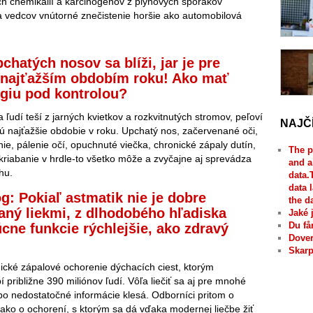
ch chemikálií a karcinogénov z plynových sporákov
a vedcov vnútorné znečistenie horšie ako automobilová
chatých nosov sa blíži, jar je pre
 najťažším obdobím roku! Ako mať
rgiu pod kontrolou?
ľudí teší z jarných kvietkov a rozkvitnutých stromov, peľoví
NAJČ
ajú najťažšie obdobie v roku. Upchatý nos, začervenané oči,
nie, pálenie očí, opuchnuté viečka, chronické zápaly dutín,
The p
 škriabanie v hrdle-to všetko môže a zvyčajne aj sprevádza
and a
hu.
data.
data 
: Pokiaľ astmatik nie je dobre
the d
aný liekmi, z dlhodobého hľadiska
Jaké 
Du få
úcne funkcie rýchlejšie, ako zdravý
Dover
Skarp
ické zápalové ochorenie dýchacích ciest, ktorým
í približne 390 miliónov ľudí. Vôľa liečiť sa aj pre mnohé
o nedostatočné informácie klesá. Odborníci pritom o
ako o ochorení, s ktorým sa dá vďaka modernej liečbe žiť