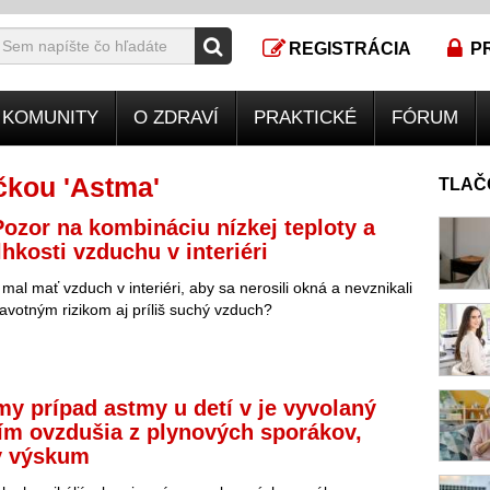
REGISTRÁCIA
P
KOMUNITY
O ZDRAVÍ
PRAKTICKÉ
FÓRUM
čkou 'Astma'
TLAČ
ozor na kombináciu nízkej teploty a
lhkosti vzduchu v interiéri
mal mať vzduch v interiéri, aby sa nerosili okná a nevznikali
avotným rizikom aj príliš suchý vzduch?
y prípad astmy u detí v je vyvolaný
ím ovzdušia z plynových sporákov,
ý výskum