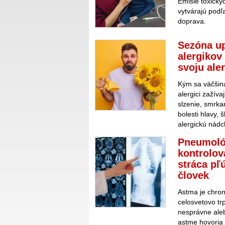
Emisie toxický
vytvárajú podľ
doprava.
Sezóna up
alergikov
svoju ale
Kým sa väčšina 
alergici zažív
slzenie, smrka
bolesti hlavy,
alergickú nádc
Pneumológ
kontrolov
stráca pľ
človek
Astma je chron
celosvetovo trp
nesprávne aleb
astme hovoria 