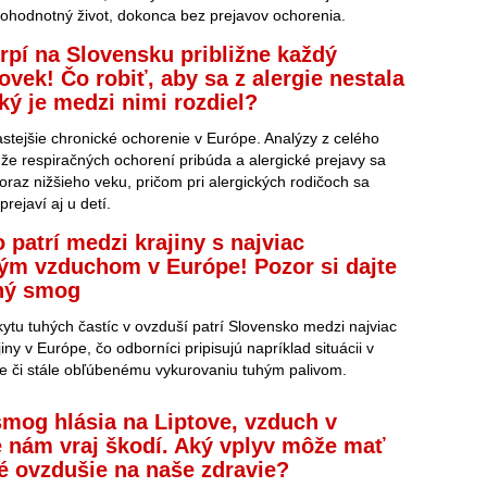
ohodnotný život, dokonca bez prejavov ochorenia.
trpí na Slovensku približne každý
ovek! Čo robiť, aby sa z alergie nestala
ký je medzi nimi rozdiel?
častejšie chronické ochorenie v Európe. Analýzy z celého
 že respiračných ochorení pribúda a alergické prejavy sa
oraz nižšieho veku, pričom pri alergických rodičoch sa
prejaví aj u detí.
 patrí medzi krajiny s najviac
ým vzduchom v Európe! Pozor si dajte
mný smog
ytu tuhých častíc v ovzduší patrí Slovensko medzi najviac
iny v Európe, čo odborníci pripisujú napríklad situácii v
e či stále obľúbenému vykurovaniu tuhým palivom.
mog hlásia na Liptove, vzduch v
e nám vraj škodí. Aký vplyv môže mať
é ovzdušie na naše zdravie?