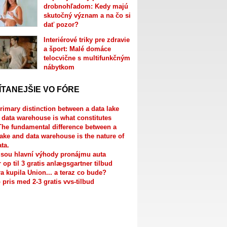
drobnohľadom: Kedy majú
skutočný význam a na čo si
dať pozor?
Interiérové triky pre zdravie
a šport: Malé domáce
telocvične s multifunkčným
nábytkom
ÍTANEJŠIE VO FÓRE
rimary distinction between a data lake
 data warehouse is what constitutes
The fundamental difference between a
lake and data warehouse is the nature of
ata.
jsou hlavní výhody pronájmu auta
r op til 3 gratis anlægsgartner tilbud
a kupila Union... a teraz co bude?
 pris med 2-3 gratis vvs-tilbud