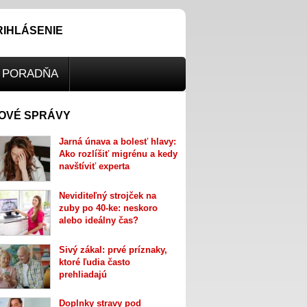
RIHLÁSENIE
PORADŇA
OVÉ SPRÁVY
Jarná únava a bolesť hlavy:
Ako rozlíšiť migrénu a kedy
navštíviť experta
Neviditeľný strojček na
zuby po 40-ke: neskoro
alebo ideálny čas?
Sivý zákal: prvé príznaky,
ktoré ľudia často
prehliadajú
Doplnky stravy pod