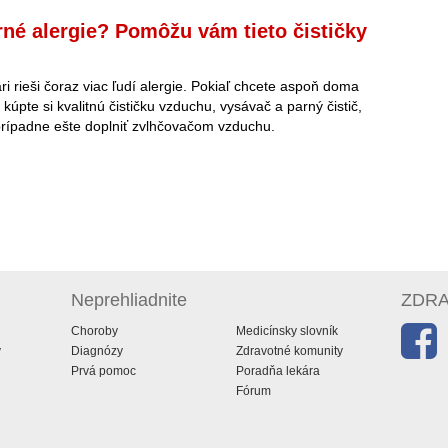
rné alergie? Pomôžu vám tieto čističky
ri rieši čoraz viac ľudí alergie. Pokiaľ chcete aspoň doma
kúpte si kvalitnú čističku vzduchu, vysávač a parný čistič,
rípadne ešte doplniť zvlhčovačom vzduchu.
Neprehliadnite
ZDRAV
Choroby
Medicínsky slovník
y
Diagnózy
Zdravotné komunity
Prvá pomoc
Poradňa lekára
Fórum