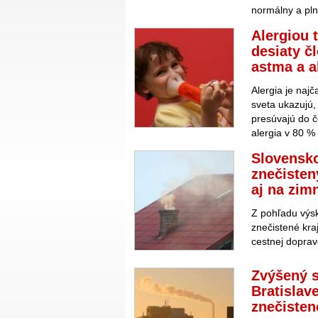
normálny a pln
Alergiou 
desiaty čl
astma a a
Alergia je naj
sveta ukazujú,
presúvajú do č
alergia v 80 % 
Slovensko
znečisten
aj na zi
Z pohľadu výsk
znečistené kraj
cestnej doprav
Zvýšený s
Bratislav
znečisten