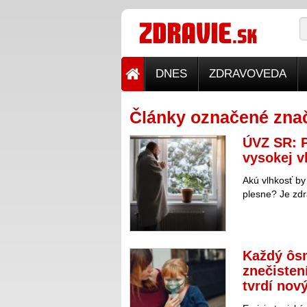
DNES
ZDRAVOVEDA
Články označené zna
ÚVZ SR: P
vysokej v
Akú vlhkosť by 
plesne? Je zdr
Každý ôsm
znečisten
tvrdí nov