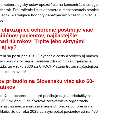
rometeorologický ústav upozorňuje na koncentráciu smogu
erok. Prekročenie limitov namerala monitorovacia stanica
adok. Alarmujúce hodnoty nebezpečných častíc v ovzduší
ve.
t ohrozujúce ochorenie postihuje viac
iliónov pacientov, najčastejšie
 nad 40 rokov! Trpíte jeho skrytými
 aj vy?
rení sa postupne zužujú dýchacie cesty a výdych aj nádych
ov čoraz náročnejšie. Svetová zdravotnícka organizácia
dá, že v roku 2030 sa CHOCHP stane treťou najčastejšou
 na celom svete!
ov pribudlo na Slovensku viac ako 60-
matikov
pí týmto ochorením, ktoré postihuje najmä priedušky a
o 300 miliónov ľudí. Svetová zdravotnícka organizácia
e astmu medzi najrozšírenejšie chronické ochorenia na
kladá, že do roku 2025 sa zvýši počet pacientov až na 400