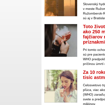
Slovenský hyd
v meste Ružomb
Ružomberok-Ri
sú aj v Bratisla
Toto živo
ako 250 m
fajčiarov
príznakmi
Pri tomto ocho
sú pre pacient
WHO predpokla
príčinou úmrtí
Za 10 rok
tisíc ast
Celosvetovo tr
pľúca, viac ak
(WHO) zaraďuj
svete a predpo
miliónov.