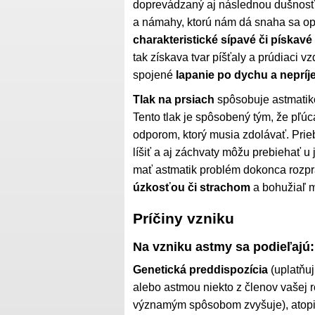
doprevádzaný aj následnou dušnos
a námahy, ktorú nám dá snaha sa o
charakteristické sípavé či pískavé
tak získava tvar píšťaly a prúdiaci 
spojené
lapanie po dychu a nepríj
Tlak na prsiach
spôsobuje astmatiko
Tento tlak je spôsobený tým, že pľúc
odporom, ktorý musia zdolávať. Prie
líšiť a aj záchvaty môžu prebiehať 
mať astmatik problém dokonca rozp
úzkosťou či strachom
a bohužiaľ m
Príčiny vzniku
Na vzniku astmy sa podieľajú:
Genetická preddispozícia
(uplatňuj
alebo astmou niekto z členov vašej r
významým spôsobom zvyšuje), atopia-