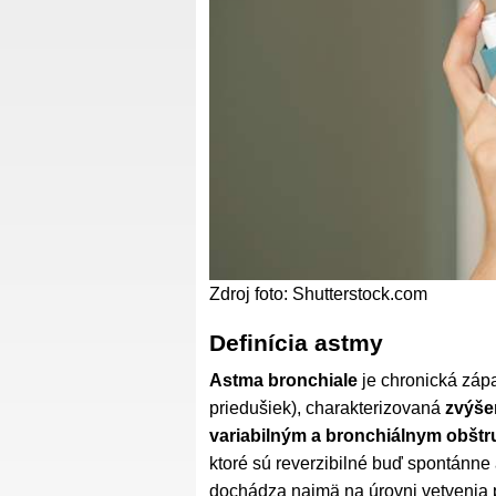
Zdroj foto: Shutterstock.com
Definícia astmy
Astma bronchiale
je chronická záp
priedušiek), charakterizovaná
zvýše
variabilným a bronchiálnym obšt
ktoré sú reverzibilné buď spontánne
dochádza najmä na úrovni vetvenia p