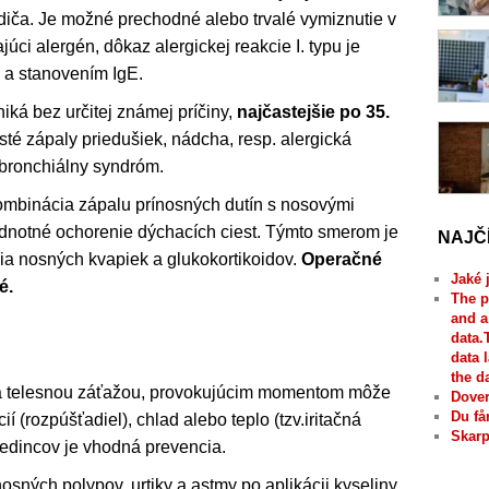
odiča. Je možné prechodné alebo trvalé vymiznutie v
úci alergén, dôkaz alergickej reakcie I. typu je
 a stanovením IgE.
iká bez určitej známej príčiny,
najčastejšie po 35.
asté zápaly priedušiek, nádcha, resp. alergická
obronchiálny syndróm.
ombinácia zápalu prínosných dutín s nosovými
ednotné ochorenie dýchacích ciest. Týmto smerom je
NAJČ
ácia nosných kvapiek a glukokortikoidov.
Operačné
Jaké 
é.
The p
and a
data.
data 
the d
á telesnou záťažou, provokujúcim momentom môže
Dover
Du få
í (rozpúšťadiel), chlad alebo teplo (tzv.iritačná
Skarp
edincov je vhodná prevencia.
nosných polypov, urtiky a astmy po aplikácii kyseliny