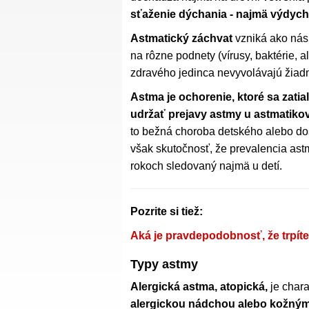
sťaženie dýchania - najmä výdych
Astmatický záchvat
vzniká ako násl
na rôzne podnety (vírusy, baktérie, a
zdravého jedinca nevyvolávajú žiadn
Astma je ochorenie, ktoré sa zatia
udržať prejavy astmy u astmatiko
to bežná choroba detského alebo do
však skutočnosť, že prevalencia ast
rokoch sledovaný najmä u detí.
Pozrite si tiež:
Aká je pravdepodobnosť, že trpít
Typy astmy
Alergická astma, atopická,
je char
alergickou nádchou alebo kožný