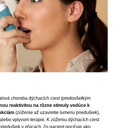
alová choroba dýchacích ciest (predovšetkým
nou reaktivitou na rôzne stimuly vedúce k
rukciám
(zúženie až uzavretie lumenu priedušiek),
 alebo vplyvom terapie. K zúženiu dýchacích ciest
riedušiek v pľúcach, čo pacient pociťuje ako