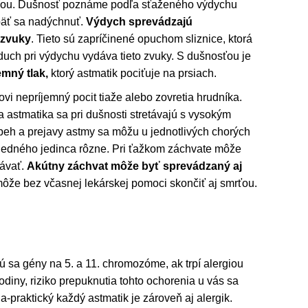
ťou. Dušnosť poznáme podľa sťaženého výdychu
päť sa nadýchnuť.
Výdych sprevádzajú
 zvuky
. Tieto sú zapríčinené opuchom sliznice, ktorá
vzduch pri výdychu vydáva tieto zvuky. S dušnosťou je
emný tlak,
ktorý astmatik pociťuje na prsiach.
vi nepríjemný pocit tiaže alebo zovretia hrudníka.
a astmatika sa pri dušnosti stretávajú s vysokým
beh a prejavy astmy sa môžu u jednotlivých chorých
u jedného jedinca rôzne. Pri ťažkom záchvate môže
rávať.
Akútny záchvat môže byť sprevádzaný aj
ôže bez včasnej lekárskej pomoci skončiť aj smrťou.
ú sa gény na 5. a 11. chromozóme, ak trpí alergiou
odiny, riziko prepuknutia tohto ochorenia u vás sa
praktický každý astmatik je zároveň aj alergik.