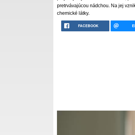
pretrvávajúcou nádchou. Na jej vzniku
chemické látky.
FACEBOOK
E