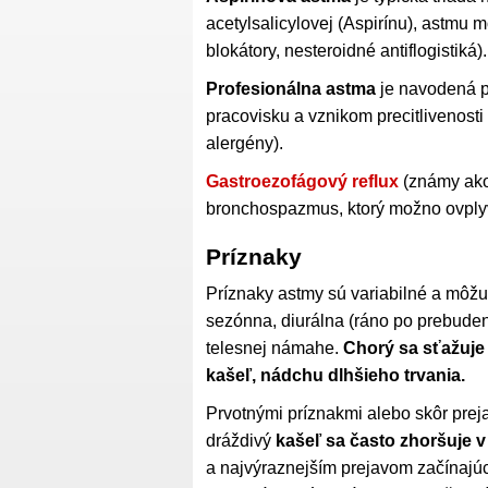
acetylsalicylovej (Aspirínu), astmu mô
blokátory, nesteroidné antiflogistiká).
Profesionálna astma
je navodená p
pracovisku a vznikom precitlivenosti
alergény).
Gastroezofágový reflux
(známy ako
bronchospazmus, ktorý možno ovplyv
Príznaky
Príznaky astmy sú variabilné a môžu 
sezónna, diurálna (ráno po prebudení
telesnej námahe.
Chorý sa sťažuje
kašeľ, nádchu dlhšieho trvania.
Prvotnými príznakmi alebo skôr prej
dráždivý
kašeľ sa často zhoršuje v
a najvýraznejším prejavom začínajúc