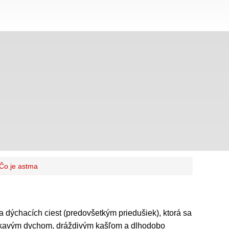
Čo je astma
 dýchacích ciest (predovšetkým priedušiek), ktorá sa
ískavým dychom, dráždivým kašľom a dlhodobo