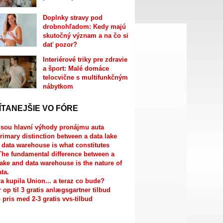
Doplnky stravy pod
drobnohľadom: Kedy majú
skutočný význam a na čo si
dať pozor?
Interiérové triky pre zdravie
a šport: Malé domáce
telocvične s multifunkčným
nábytkom
ÍTANEJŠIE VO FÓRE
jsou hlavní výhody pronájmu auta
rimary distinction between a data lake
 data warehouse is what constitutes
The fundamental difference between a
lake and data warehouse is the nature of
ata.
a kupila Union... a teraz co bude?
r op til 3 gratis anlægsgartner tilbud
 pris med 2-3 gratis vvs-tilbud