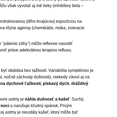
žu však vyvolať aj iné lieky (inhibítory beta –
rotrahovanou (dlho trvajúcou) expozíciou na
 na rôzne agensy (chemikálie, múka, zvieracie
 "pálenie záhy") môže reflexne navodiť
niť práve adekvátnou terapiou refluxu.
byť obdobia bez tažkostí. Variabilita symptómov je
, nočné záchvaty dušnosti), niekedy závisí aj na
 na dychové ťažkosti, pískavý dych, dráždivý
avmi astmy je
náhla dušnosť a kašeľ
. Suchý,
 noci
a narušuje kľudný spánok. Prvým
ej astmy je neustály kašeľ, ktorý môže byť