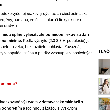
u.
edok zvýšenej reaktivity dýchacích ciest astmatika
lergény, námaha, emócie, chlad či lieky), ktoré u
u reakciu.
ľ nedá úplne vyliečiť, ale pomocou liekov sa darí
v na minime
. Podľa výskytu (2,3-3,3 % populácie) je
spelého veku, bez rozdielu pohlavia. Závažná je
TLAČ
my v populácii stúpa a prudký vzostup je v posledných
e astmou?
akterizovaná výskytom
v detstve v kombinácii s
m ochorením
a rodinnou záťažou s výskytom