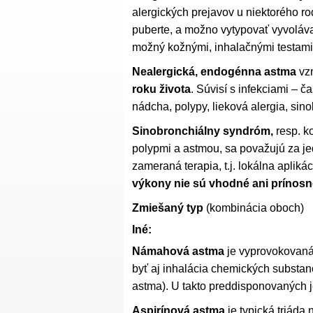
alergických prejavov u niektorého r
puberte, a možno vytypovať vyvolávaj
možný kožnými, inhalačnými testami
Nealergická, endogénna astma
vzn
roku života
. Súvisí s infekciami – č
nádcha, polypy, lieková alergia, sin
Sinobronchiálny syndróm,
resp. k
polypmi a astmou, sa považujú za j
zameraná terapia, t.j. lokálna aplik
výkony nie sú vhodné ani prínosn
Zmiešaný typ
(kombinácia oboch)
Iné:
Námahová astma
je vyprovokovan
byť aj inhalácia chemických substanci
astma). U takto preddisponovaných j
Aspirínová astma
je typická triáda 