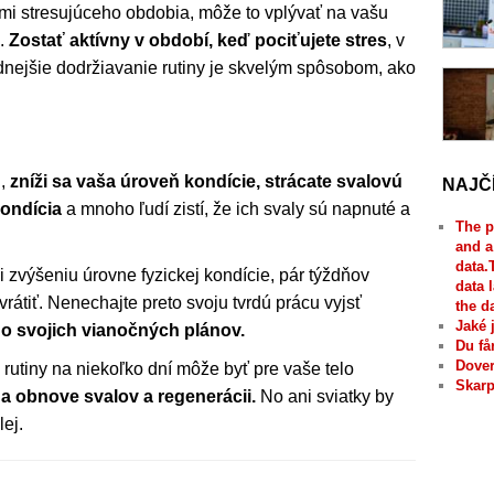
ľmi stresujúceho obdobia, môže to vplývať na vašu
i.
Zostať aktívny v období, keď pociťujete stres
, v
nejšie dodržiavanie rutiny je skvelým spôsobom, ako
u,
zníži sa vaša úroveň kondície, strácate svalovú
NAJČ
kondícia
a mnoho ľudí zistí, že ich svaly sú napnuté a
The p
and a
data.
 zvýšeniu úrovne fyzickej kondície, pár týždňov
data 
rátiť. Nenechajte preto svoju tvrdú prácu vyjsť
the d
Jaké 
do svojich vianočných plánov.
Du få
Dover
 rutiny na niekoľko dní môže byť pre vaše telo
Skarp
 obnove svalov a regenerácii.
No ani sviatky by
ej.