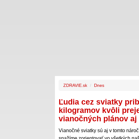
ZDRAVIE.sk
Dnes
Ľudia cez sviatky pri
kilogramov kvôli prej
vianočných plánov aj
Vianočné sviatky sú aj v tomto nár
snažíme zorientovať vo všetkých naš