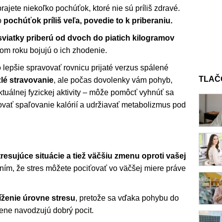
ajete niekoľko pochúťok, ktoré nie sú príliš zdravé.
o
pochúťok príliš veľa, povedie to k priberaniu.
sviatky priberú od dvoch do piatich kilogramov
m roku bojujú o ich zhodenie.
 lepšie spravovať rovnicu prijaté verzus spálené
TLAČ
lé stravovanie
, ale počas dovolenky vám pohyb,
ktuálnej fyzickej aktivity – môže pomôcť vyhnúť sa
vať spaľovanie kalórií a udržiavať metabolizmus pod
tresujúce situácie a tiež väčšiu zmenu oproti vašej
ním, že stres môžete pociťovať vo väčšej miere práve
ženie úrovne stresu
, pretože sa vďaka pohybu do
zene navodzujú dobrý pocit.