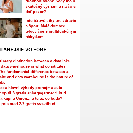
drobnohľadom: Kedy majú
skutočný význam a na čo si
dať pozor?
Interiérové triky pre zdravie
a šport: Malé domáce
telocvične s multifunkčným
nábytkom
ÍTANEJŠIE VO FÓRE
rimary distinction between a data lake
 data warehouse is what constitutes
The fundamental difference between a
lake and data warehouse is the nature of
ata.
jsou hlavní výhody pronájmu auta
r op til 3 gratis anlægsgartner tilbud
a kupila Union... a teraz co bude?
 pris med 2-3 gratis vvs-tilbud