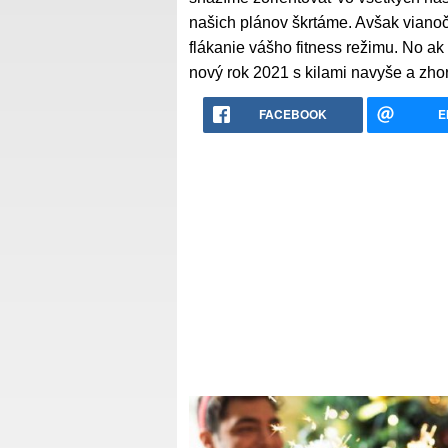
našich plánov škrtáme. Avšak vian
flákanie vášho fitness režimu. No a
nový rok 2021 s kilami navyše a zhor
FACEBOOK
E