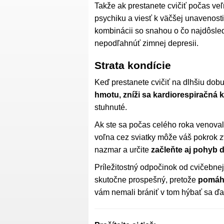
Takže ak prestanete cvičiť počas ve
psychiku a viesť k väčšej unavenost
kombinácii so snahou o čo najdôsled
nepodľahnúť zimnej depresii.
Strata kondície
Keď prestanete cvičiť na dlhšiu dob
hmotu, zníži sa kardiorespiračná 
stuhnuté.
Ak ste sa počas celého roka venovali
voľna cez sviatky môže váš pokrok zv
nazmar a určite
začleňte aj pohyb 
Príležitostný odpočinok od cvičebnej
skutočne prospešný, pretože
pomáha
vám nemali brániť v tom hýbať sa ďal