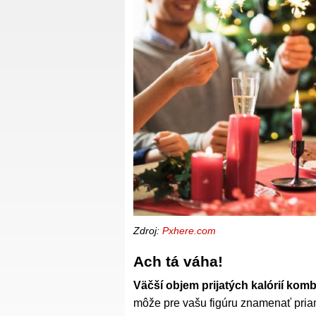
Zdroj:
Pxhere.com
Ach tá váha!
Väčší objem prijatých kalórií kom
môže pre vašu figúru znamenať priam