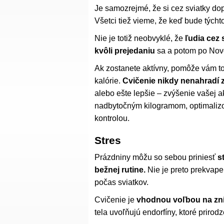
Je samozrejmé, že si cez sviatky dopr
Všetci tiež vieme, že keď bude týcht
Nie je totiž neobvyklé, že
ľudia cez 
kvôli prejedaniu
sa a potom po Novo
Ak zostanete aktívny, pomôže vám to
kalórie.
Cvičenie nikdy nenahradí z
alebo ešte lepšie – zvýšenie vašej a
nadbytočným kilogramom, optimalizo
kontrolou.
Stres
Prázdniny môžu so sebou priniesť
s
bežnej rutine.
Nie je preto prekvape
počas sviatkov.
Cvičenie je
vhodnou voľbou na zní
tela uvoľňujú endorfíny, ktoré prirod