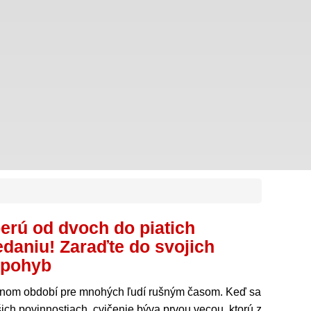
berú od dvoch do piatich
edaniu! Zaraďte do svojich
 pohyb
očnom období pre mnohých ľudí rušným časom. Keď sa
ich povinnostiach, cvičenie býva prvou vecou, ktorú z