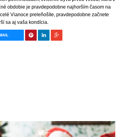
očné obdobie je pravdepodobne najhorším časom na
k celé Vianoce preleňošíte, pravdepodobne začnete
ší sa aj vaša kondícia.
MAIL