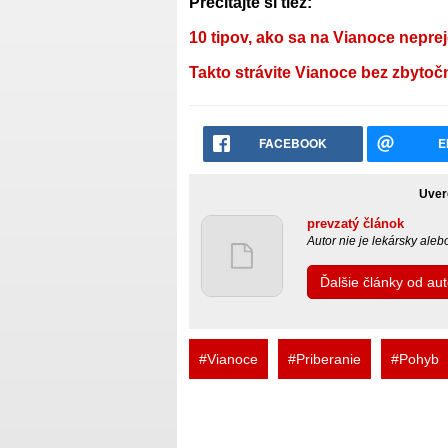
Prečítajte si tiež:
10 tipov, ako sa na Vianoce neprej
Takto strávite Vianoce bez zbyto
FACEBOOK
E
Uver
prevzatý článok
Autor nie je lekársky ale
Ďalšie články od au
#Vianoce
#Priberanie
#Pohyb