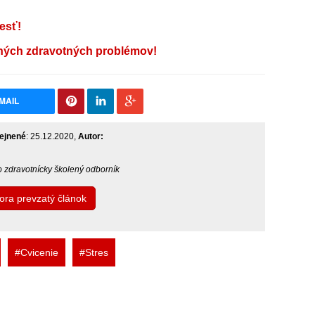
esť!
čných zdravotných problémov!
MAIL
ejnené
: 25.12.2020,
Autor:
bo zdravotnícky školený odborník
tora prevzatý článok
#Cvicenie
#Stres