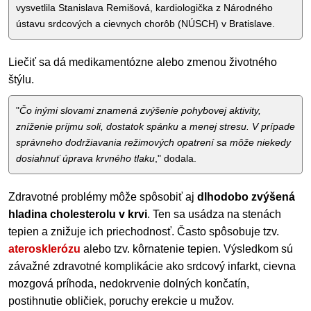
vysvetlila Stanislava Remišová, kardiologička z Národného
ústavu srdcových a cievnych chorôb (NÚSCH) v Bratislave.
Liečiť sa dá medikamentózne alebo zmenou životného
štýlu.
"
Čo inými slovami znamená zvýšenie pohybovej aktivity,
zníženie príjmu soli, dostatok spánku a menej stresu. V prípade
správneho dodržiavania režimových opatrení sa môže niekedy
dosiahnuť úprava krvného tlaku
," dodala.
Zdravotné problémy môže spôsobiť aj
dlhodobo zvýšená
hladina cholesterolu v krvi
. Ten sa usádza na stenách
tepien a znižuje ich priechodnosť. Často spôsobuje tzv.
aterosklerózu
alebo tzv. kôrnatenie tepien. Výsledkom sú
závažné zdravotné komplikácie ako srdcový infarkt, cievna
mozgová príhoda, nedokrvenie dolných končatín,
postihnutie obličiek, poruchy erekcie u mužov.