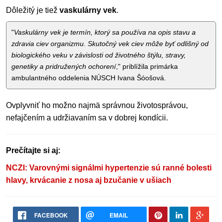
Dôležitý je tiež
vaskulárny vek
.
"
Vaskulárny vek je termín, ktorý sa používa na opis stavu a
zdravia ciev organizmu. Skutočný vek ciev môže byť odlišný od
biologického veku v závislosti od životného štýlu, stravy,
genetiky a pridružených ochorení
," priblížila primárka
ambulantného oddelenia NÚSCH Ivana Šóošová.
Ovplyvniť ho možno najmä správnou životosprávou,
nefajčením a udržiavaním sa v dobrej kondícii.
Prečítajte si aj:
NCZI: Varovnými signálmi hypertenzie sú ranné bolesti
hlavy, krvácanie z nosa aj bzučanie v ušiach
FACEBOOK
EMAIL