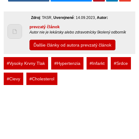
Zdroj
: TASR,
Uverejnené
: 14.09.2023,
Autor:
prevzatý článok
Autor nie je lekársky alebo zdravotnícky školený odborník
Ďalšie články od autora prevzatý článok
#Vysoky Krvny Tlak
#Hypertenzia
#Infarkt
#Srdce
#Cievy
#Cholesterol