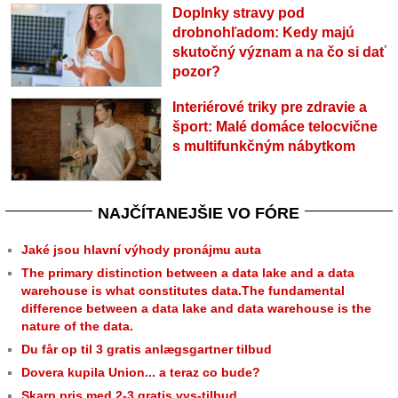
Doplnky stravy pod
drobnohľadom: Kedy majú
skutočný význam a na čo si dať
pozor?
Interiérové triky pre zdravie a
šport: Malé domáce telocvične
s multifunkčným nábytkom
NAJČÍTANEJŠIE VO FÓRE
Jaké jsou hlavní výhody pronájmu auta
The primary distinction between a data lake and a data
warehouse is what constitutes data.The fundamental
difference between a data lake and data warehouse is the
nature of the data.
Du får op til 3 gratis anlægsgartner tilbud
Dovera kupila Union... a teraz co bude?
Skarp pris med 2-3 gratis vvs-tilbud