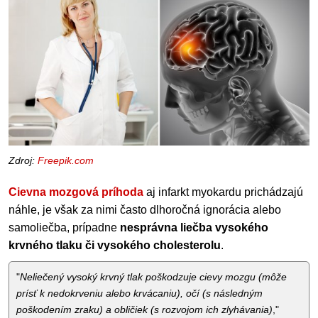
Zdroj:
Freepik.com
Cievna mozgová príhoda
aj infarkt myokardu prichádzajú
náhle, je však za nimi často dlhoročná ignorácia alebo
samoliečba, prípadne
nesprávna liečba vysokého
krvného tlaku či vysokého cholesterolu
.
"
Neliečený vysoký krvný tlak poškodzuje cievy mozgu (môže
prísť k nedokrveniu alebo krvácaniu), očí (s následným
poškodením zraku) a obličiek (s rozvojom ich zlyhávania)
,"