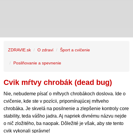
ZDRAVIE.sk
O zdraví
Šport a cvičenie
Posilňovanie a spevnenie
Cvik mŕtvy chrobák (dead bug)
Nie, nebudeme písať o mŕtvych chrobákoch doslova. Ide o
cvičenie, kde ste v pozícii, pripomínajúcej mŕtveho
chrobáka. Je skvelá na posilnenie a zlepšenie kontroly core
stability, teda vášho jadra. Aj napriek divnému názvu nejde
o nič zložitého, ba naopak. Dôležité je však, aby ste tento
cvik vykonali správne!