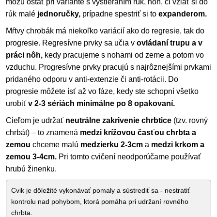
môžu ostať pri variante s vystieraním rúk, nôh, či vziať si do
rúk malé
jednoručky,
prípadne spestriť si to
expanderom.
Mŕtvy chrobák má niekoľko variácií ako do regresie, tak do
progresie. Regresívne prvky sa učia v
ovládaní trupu a v
práci nôh,
kedy pracujeme s nohami od zeme a potom vo
vzduchu. Progresívne prvky pracujú s najrôznejšími prvkami
pridaného odporu v anti-extenzie či anti-rotácii. Do
progresie môžete ísť až vo fáze, kedy ste schopní všetko
urobiť
v 2-3 sériách minimálne po 8 opakovaní.
Cieľom je udržať
neutrálne zakrivenie chrbtice
(tzv. rovný
chrbát) – to znamená
medzi krížovou časťou chrbta a
zemou
chceme malú
medzierku 2-3cm
a
medzi krkom a
zemou 3-4cm.
Pri tomto cvičení neodporúčame používať
hrubú žinenku.
Cvik je dôležité vykonávať pomaly a sústrediť sa - nestratiť
kontrolu nad pohybom, ktorá pomáha pri udržaní rovného
chrbta.