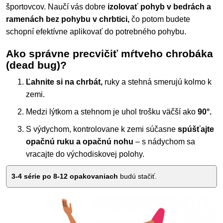
športovcov. Naučí vás dobre
izolovať pohyb v bedrách a
ramenách bez pohybu v chrbtici,
čo potom budete
schopní efektívne aplikovať do potrebného pohybu.
Ako správne precvičiť mŕtveho chrobáka
(dead bug)?
Ľahnite si na chrbát,
ruky a stehná smerujú kolmo k
zemi.
Medzi lýtkom a stehnom je uhol trošku väčší ako
90°.
S výdychom, kontrolovane k zemi súčasne
spúšťajte
opačnú ruku a opačnú nohu
– s nádychom sa
vracajte do východiskovej polohy.
3-4 série po 8-12 opakovaniach
budú stačiť.