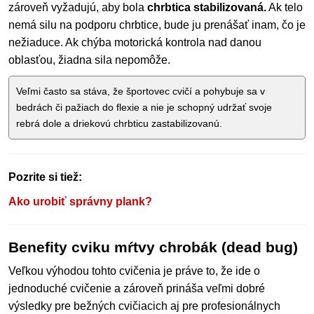
zároveň vyžadujú, aby bola
chrbtica stabilizovaná.
Ak telo
nemá silu na podporu chrbtice, bude ju prenášať inam, čo je
nežiaduce. Ak chýba motorická kontrola nad danou
oblasťou, žiadna sila nepomôže.
Veľmi často sa stáva, že športovec cvičí a pohybuje sa v
bedrách či pažiach do flexie a nie je schopný udržať svoje
rebrá dole a driekovú chrbticu zastabilizovanú.
Pozrite si tiež:
Ako urobiť správny plank?
Benefity cviku mŕtvy chrobák (dead bug)
Veľkou výhodou tohto cvičenia je práve to, že ide o
jednoduché cvičenie a zároveň prináša veľmi dobré
výsledky pre bežných cvičiacich aj pre profesionálnych