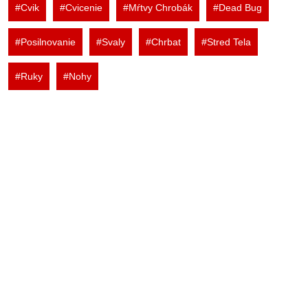
#Cvik
#Cvicenie
#Mŕtvy Chrobák
#Dead Bug
#Posilnovanie
#Svaly
#Chrbat
#Stred Tela
#Ruky
#Nohy