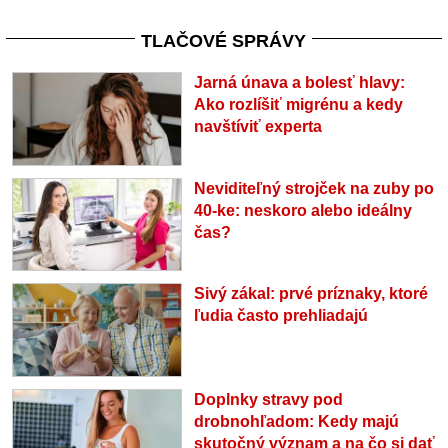
TLAČOVÉ SPRÁVY
Jarná únava a bolesť hlavy:
Ako rozlíšiť migrénu a kedy
navštíviť experta
Neviditeľný strojček na zuby po
40-ke: neskoro alebo ideálny
čas?
Sivý zákal: prvé príznaky, ktoré
ľudia často prehliadajú
Doplnky stravy pod
drobnohľadom: Kedy majú
skutočný význam a na čo si dať