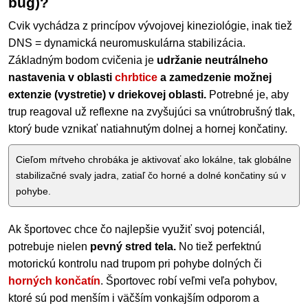
bug)?
Cvik vychádza z princípov vývojovej kineziológie, inak tiež
DNS = dynamická neuromuskulárna stabilizácia.
Základným bodom cvičenia je
udržanie neutrálneho
nastavenia v oblasti
chrbtice
a zamedzenie možnej
extenzie (vystretie) v driekovej oblasti.
Potrebné je, aby
trup reagoval už reflexne na zvyšujúci sa vnútrobrušný tlak,
ktorý bude vznikať natiahnutým dolnej a hornej končatiny.
Cieľom mŕtveho chrobáka je aktivovať ako lokálne, tak globálne
stabilizačné svaly jadra, zatiaľ čo horné a dolné končatiny sú v
pohybe.
Ak športovec chce čo najlepšie využiť svoj potenciál,
potrebuje nielen
pevný stred tela.
No tiež perfektnú
motorickú kontrolu nad trupom pri pohybe dolných či
horných končatín
. Športovec robí veľmi veľa pohybov,
ktoré sú pod menším i väčším vonkajším odporom a