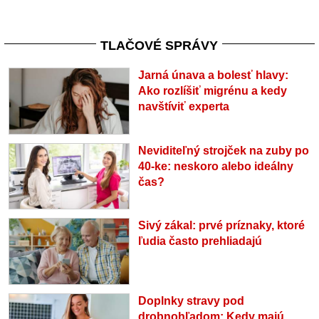
TLAČOVÉ SPRÁVY
Jarná únava a bolesť hlavy:
Ako rozlíšiť migrénu a kedy
navštíviť experta
Neviditeľný strojček na zuby po
40-ke: neskoro alebo ideálny
čas?
Sivý zákal: prvé príznaky, ktoré
ľudia často prehliadajú
Doplnky stravy pod
drobnohľadom: Kedy majú