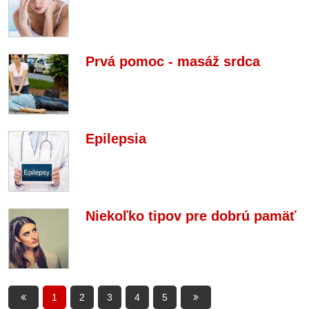
Prvá pomoc - masáž srdca
Epilepsia
Niekoľko tipov pre dobrú pamäť
1
2
3
4
5