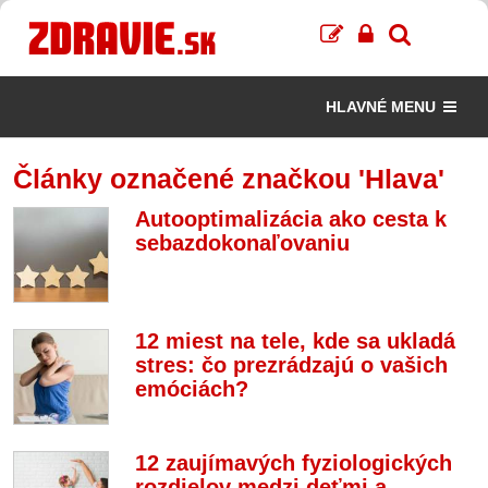
HLAVNÉ MENU
Články označené značkou 'Hlava'
Autooptimalizácia ako cesta k
sebazdokonaľovaniu
12 miest na tele, kde sa ukladá
stres: čo prezrádzajú o vašich
emóciách?
12 zaujímavých fyziologických
rozdielov medzi deťmi a