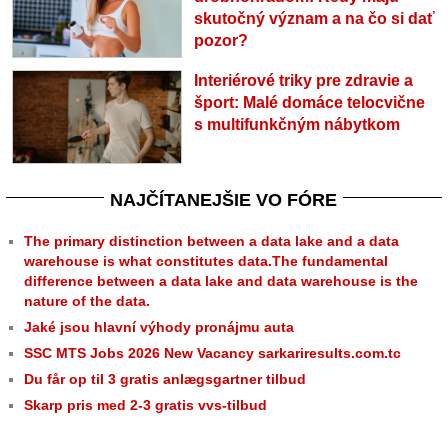
skutočný význam a na čo si dať
pozor?
Interiérové triky pre zdravie a
šport: Malé domáce telocvične
s multifunkčným nábytkom
NAJČÍTANEJŠIE VO FÓRE
The primary distinction between a data lake and a data
warehouse is what constitutes data.The fundamental
difference between a data lake and data warehouse is the
nature of the data.
Jaké jsou hlavní výhody pronájmu auta
SSC MTS Jobs 2026 New Vacancy sarkariresults.com.tc
Du får op til 3 gratis anlægsgartner tilbud
Skarp pris med 2-3 gratis vvs-tilbud