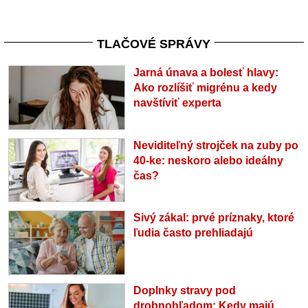
TLAČOVÉ SPRÁVY
Jarná únava a bolesť hlavy:
Ako rozlíšiť migrénu a kedy
navštíviť experta
Neviditeľný strojček na zuby po
40-ke: neskoro alebo ideálny
čas?
Sivý zákal: prvé príznaky, ktoré
ľudia často prehliadajú
Doplnky stravy pod
drobnohľadom: Kedy majú