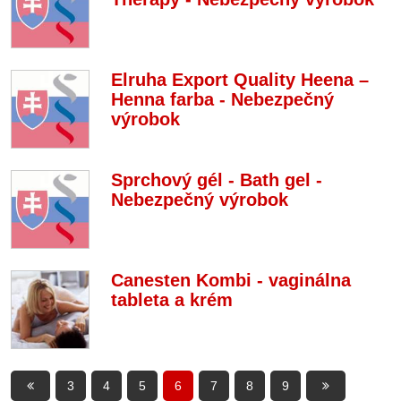
Elruha Export Quality Heena –
Henna farba - Nebezpečný
výrobok
Sprchový gél - Bath gel -
Nebezpečný výrobok
Canesten Kombi - vaginálna
tableta a krém
3
4
5
6
7
8
9