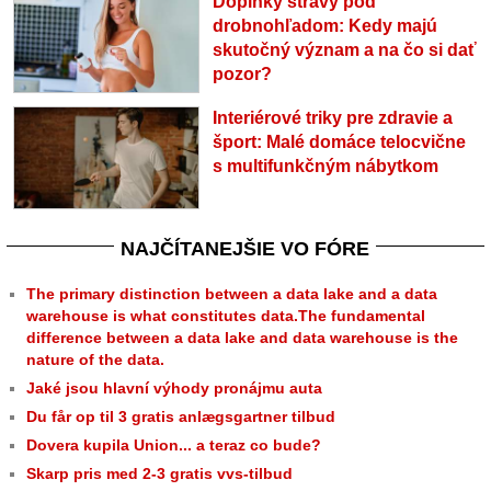
Doplnky stravy pod
drobnohľadom: Kedy majú
skutočný význam a na čo si dať
pozor?
Interiérové triky pre zdravie a
šport: Malé domáce telocvične
s multifunkčným nábytkom
NAJČÍTANEJŠIE VO FÓRE
The primary distinction between a data lake and a data
warehouse is what constitutes data.The fundamental
difference between a data lake and data warehouse is the
nature of the data.
Jaké jsou hlavní výhody pronájmu auta
Du får op til 3 gratis anlægsgartner tilbud
Dovera kupila Union... a teraz co bude?
Skarp pris med 2-3 gratis vvs-tilbud