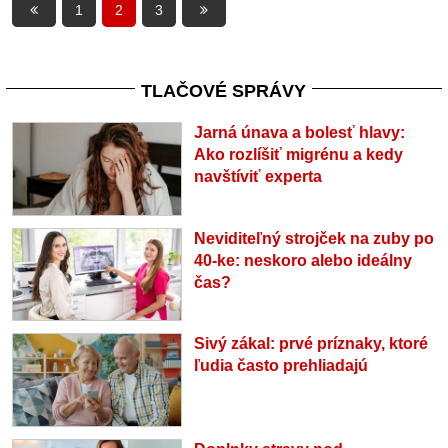
1
2
3
TLAČOVÉ SPRÁVY
Jarná únava a bolesť hlavy:
Ako rozlíšiť migrénu a kedy
navštíviť experta
Neviditeľný strojček na zuby po
40-ke: neskoro alebo ideálny
čas?
Sivý zákal: prvé príznaky, ktoré
ľudia často prehliadajú