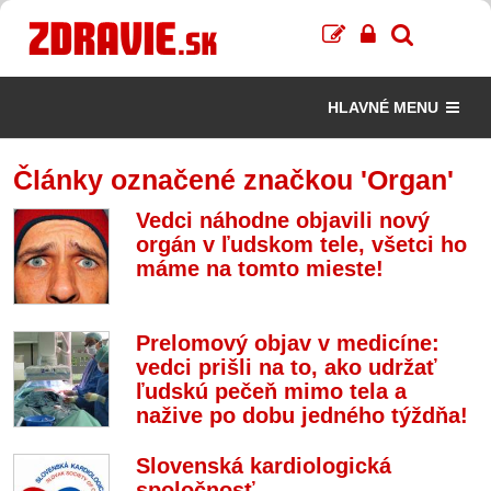
HLAVNÉ MENU
Články označené značkou 'Organ'
Vedci náhodne objavili nový
orgán v ľudskom tele, všetci ho
máme na tomto mieste!
Prelomový objav v medicíne:
vedci prišli na to, ako udržať
ľudskú pečeň mimo tela a
nažive po dobu jedného týždňa!
Slovenská kardiologická
spoločnosť