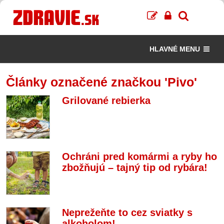
HLAVNÉ MENU
Články označené značkou 'Pivo'
Grilované rebierka
Ochráni pred komármi a ryby ho
zbožňujú – tajný tip od rybára!
Neprežeňte to cez sviatky s
alkoholom!