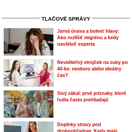
TLAČOVÉ SPRÁVY
Jarná únava a bolesť hlavy:
Ako rozlíšiť migrénu a kedy
navštíviť experta
Neviditeľný strojček na zuby po
40-ke: neskoro alebo ideálny
čas?
Sivý zákal: prvé príznaky, ktoré
ľudia často prehliadajú
Doplnky stravy pod
drobnohľadom: Kedy majú