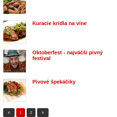
Kuracie krídla na víne
Oktoberfest - najväčší pivný
festival
Pivové špekáčiky
1
2