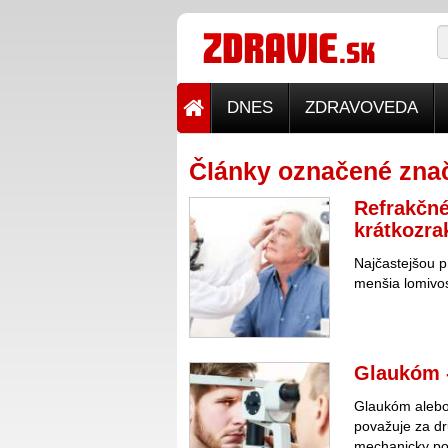
DNES
ZDRAVOVEDA
Články označené zna
Refrakčné
krátkozra
Najčastejšou p
menšia lomivos
Glaukóm -
Glaukóm alebo 
považuje za dr
mechanicky po