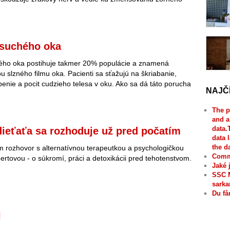
suchého oka
ho oka postihuje takmer 20% populácie a znamená
u slzného filmu oka. Pacienti sa sťažujú na škriabanie,
benie a pocit cudzieho telesa v oku. Ako sa dá táto porucha
NAJČ
The p
and a
data.
dieťaťa sa rozhoduje už pred počatím
data 
the d
 rozhovor s alternatívnou terapeutkou a psychologičkou
Comme
ertovou - o súkromí, práci a detoxikácii pred tehotenstvom.
Jaké 
SSC 
sarka
Du få
l