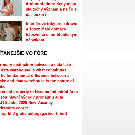
drobnohľadom: Kedy majú
skutočný význam a na čo si
dať pozor?
Interiérové triky pre zdravie
a šport: Malé domáce
telocvične s multifunkčným
nábytkom
ÍTANEJŠIE VO FÓRE
rimary distinction between a data lake
 data warehouse is what constitutes
The fundamental difference between a
lake and data warehouse is the nature of
ata.
rcial property in Naraina Industrial Area
jsou hlavní výhody pronájmu auta
MTS Jobs 2026 New Vacancy
riresults.com.tc
r op til 3 gratis anlægsgartner tilbud