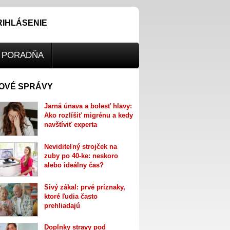
RIHLÁSENIE
PORADŇA
OVÉ SPRÁVY
Jarná únava a bolesť hlavy:
Ako rozlíšiť migrénu a kedy
navštíviť experta
Neviditeľný strojček na
zuby po 40-ke: neskoro
alebo ideálny čas?
Sivý zákal: prvé príznaky,
ktoré ľudia často
prehliadajú
Doplnky stravy pod