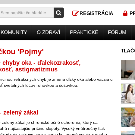
REGISTRÁCIA
P
KOMUNITY
O ZDRAVÍ
PRAKTICKÉ
FÓRUM
čkou 'Pojmy'
TLAČ
 chyby oka - ďalekozrakosť,
kosť, astigmatizmus
ríčinou refrakčných chýb je zmena dĺžky oka alebo väčšia či
ť svetelných lúčov rohovkou a šošovkou.
 zelený zákal
zelený zákal je chronické očné ochorenie, ktorý sa
uhú najčastejšiu príčinu slepoty. Vysoký vnútroočný tlak
škodzuje zrakový nerv a vedie ku zmenšovaniu zorného