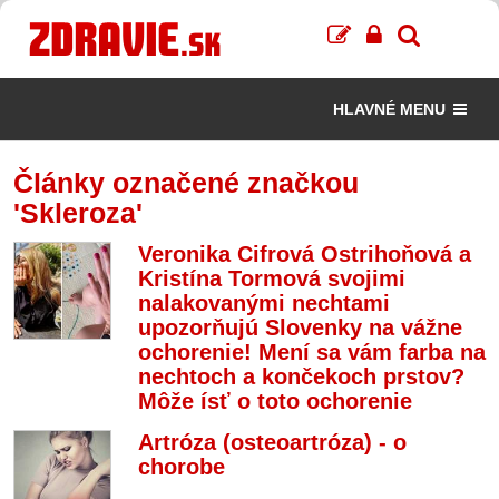
HLAVNÉ MENU
Články označené značkou
'Skleroza'
Veronika Cifrová Ostrihoňová a
Kristína Tormová svojimi
nalakovanými nechtami
upozorňujú Slovenky na vážne
ochorenie! Mení sa vám farba na
nechtoch a končekoch prstov?
Môže ísť o toto ochorenie
Artróza (osteoartróza) - o
chorobe