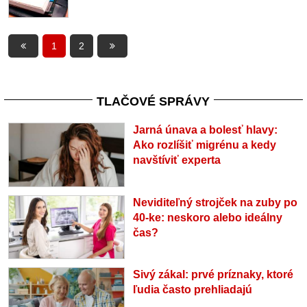
1
2
TLAČOVÉ SPRÁVY
Jarná únava a bolesť hlavy:
Ako rozlíšiť migrénu a kedy
navštíviť experta
Neviditeľný strojček na zuby po
40-ke: neskoro alebo ideálny
čas?
Sivý zákal: prvé príznaky, ktoré
ľudia často prehliadajú