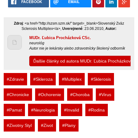
FACEBOOK
EMAIL
Zdroj
: <a href="http://szsm.szm.sk/" target=_blank>Slovenský Zväz
Sclerosis Multiplex</a>,
Uverejnené
: 23.06.2010,
Autor:
MUDr. Ľubica Procházková CSc.
neurológ
Autor nie je lekársky alebo zdravotnícky školený odborník
Ďalšie články od autora MUDr. Ľubica Procházková C
#Zdravie
#Skleroza
#Multiplex
#Sklerosis
#Chronicke
#Ochorenie
#Choroba
#Virus
#Pamat
#Neurologia
#Invalid
#Rodina
#Zivotny Styl
#Zivot
#Plany