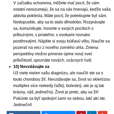
V začiatku ochorenia, môžete mať pocit, že vám
ostatní nerozumejú, že sa na vás hnevajú, keďže vaša
aktivita poklesla. Máte pocit, že potrebujete byť sám.
Nedopustite, aby sa to stalo dlhodobo. Rozprávajte
sa, komunikujte, hovorte o svojich pocitoch s
príbuznými, s priateľmi, s osobami rovnako
postihnutými. Nájdite si svoju bútľavú vŕbu. Naučte sa
pozerať na veci z nového zorného uhla. Zmena
perspektívy možno prinesie úplne nový svet
príležitostí, spoznáte nových, vzácnych ľudí.
10) Nevzdávajte sa
Už viete nielen vašu diagnózu, ale naučili ste sa s
touto chorobou žiť. Nevzdávajte sa, život so sklerózou
multiplex síce niekedy ťažký, bolestný, ale je aj tak
krásny, váš, jedinečný. Život je preto, aby sa žil!
Pokúste sa byť spokojní sami so sebou, takí akí ste.
Jedineční!