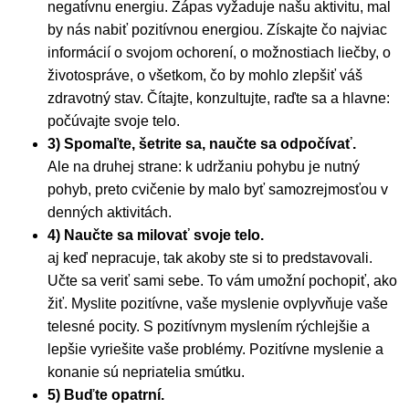
negatívnu energiu. Zápas vyžaduje našu aktivitu, mal
by nás nabiť pozitívnou energiou. Získajte čo najviac
informácií o svojom ochorení, o možnostiach liečby, o
životospráve, o všetkom, čo by mohlo zlepšiť váš
zdravotný stav. Čítajte, konzultujte, raďte sa a hlavne:
počúvajte svoje telo.
3) Spomaľte, šetrite sa, naučte sa odpočívať.
Ale na druhej strane: k udržaniu pohybu je nutný
pohyb, preto cvičenie by malo byť samozrejmosťou v
denných aktivitách.
4) Naučte sa milovať svoje telo.
aj keď nepracuje, tak akoby ste si to predstavovali.
Učte sa veriť sami sebe. To vám umožní pochopiť, ako
žiť. Myslite pozitívne, vaše myslenie ovplyvňuje vaše
telesné pocity. S pozitívnym myslením rýchlejšie a
lepšie vyriešite vaše problémy. Pozitívne myslenie a
konanie sú nepriatelia smútku.
5) Buďte opatrní.