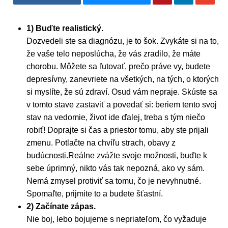
1) Buďte realistický.
Dozvedeli ste sa diagnózu, je to šok. Zvykáte si na to,
že vaše telo neposlúcha, že vás zradilo, že máte
chorobu. Môžete sa ľutovať, prečo práve vy, budete
depresívny, zanevriete na všetkých, na tých, o ktorých
si myslíte, že sú zdraví. Osud vám nepraje. Skúste sa
v tomto stave zastaviť a povedať si: beriem tento svoj
stav na vedomie, život ide ďalej, treba s tým niečo
robiť! Doprajte si čas a priestor tomu, aby ste prijali
zmenu. Potlačte na chvíľu strach, obavy z
budúcnosti.Reálne zvážte svoje možnosti, buďte k
sebe úprimný, nikto vás tak nepozná, ako vy sám.
Nemá zmysel protiviť sa tomu, čo je nevyhnutné.
Spomaľte, prijmite to a budete šťastní.
2) Začínate zápas.
Nie boj, lebo bojujeme s nepriateľom, čo vyžaduje