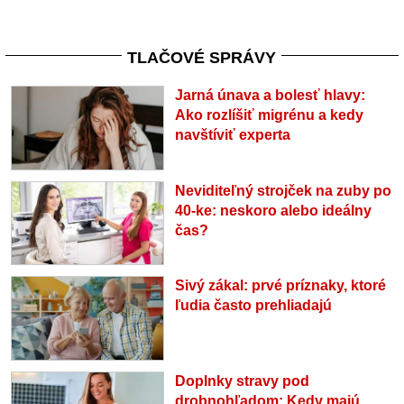
TLAČOVÉ SPRÁVY
Jarná únava a bolesť hlavy:
Ako rozlíšiť migrénu a kedy
navštíviť experta
Neviditeľný strojček na zuby po
40-ke: neskoro alebo ideálny
čas?
Sivý zákal: prvé príznaky, ktoré
ľudia často prehliadajú
Doplnky stravy pod
drobnohľadom: Kedy majú