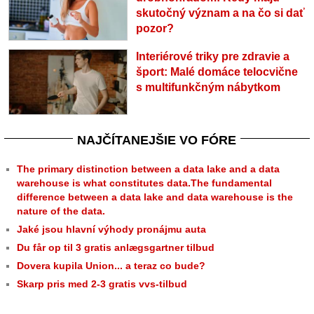
skutočný význam a na čo si dať
pozor?
Interiérové triky pre zdravie a
šport: Malé domáce telocvične
s multifunkčným nábytkom
NAJČÍTANEJŠIE VO FÓRE
The primary distinction between a data lake and a data
warehouse is what constitutes data.The fundamental
difference between a data lake and data warehouse is the
nature of the data.
Jaké jsou hlavní výhody pronájmu auta
Du får op til 3 gratis anlægsgartner tilbud
Dovera kupila Union... a teraz co bude?
Skarp pris med 2-3 gratis vvs-tilbud