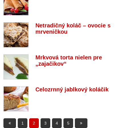
Netradičný koláč – ovocie s
mrveničkou
Mrkvová torta nielen pre
„zajačikov“
Celozrnný jablkový koláčik
1
2
3
4
5