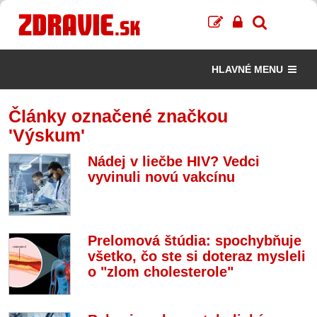
HLAVNÉ MENU
Články označené značkou
'Výskum'
Nádej v liečbe HIV? Vedci
vyvinuli novú vakcínu
Prelomová štúdia: spochybňuje
všetko, čo ste si doteraz mysleli
o "zlom cholesterole"