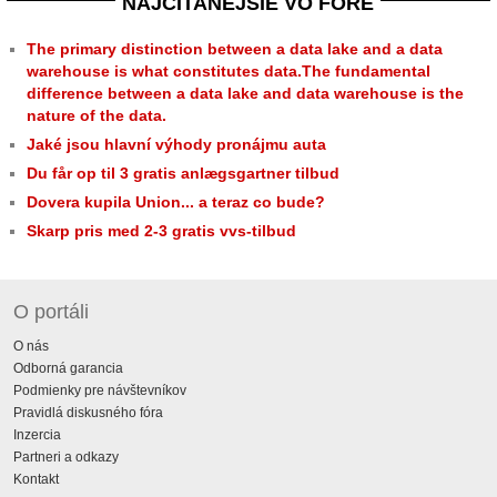
NAJČÍTANEJŠIE VO FÓRE
The primary distinction between a data lake and a data
warehouse is what constitutes data.The fundamental
difference between a data lake and data warehouse is the
nature of the data.
Jaké jsou hlavní výhody pronájmu auta
Du får op til 3 gratis anlægsgartner tilbud
Dovera kupila Union... a teraz co bude?
Skarp pris med 2-3 gratis vvs-tilbud
O portáli
O nás
Odborná garancia
Podmienky pre návštevníkov
Pravidlá diskusného fóra
Inzercia
Partneri a odkazy
Kontakt