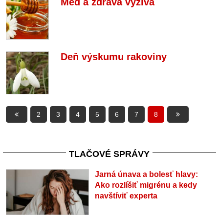
Med a zdravá výživa
Deň výskumu rakoviny
2
3
4
5
6
7
8
TLAČOVÉ SPRÁVY
Jarná únava a bolesť hlavy:
Ako rozlíšiť migrénu a kedy
navštíviť experta