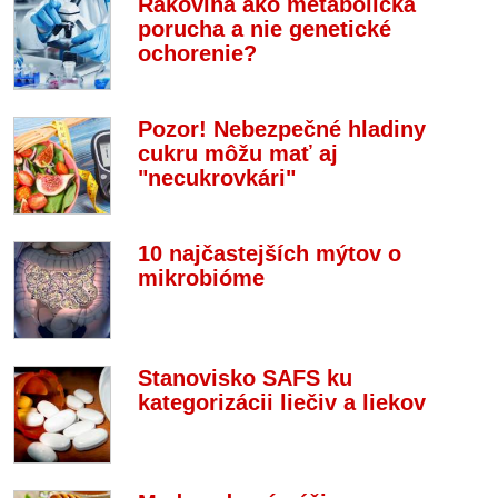
Rakovina ako metabolická
porucha a nie genetické
ochorenie?
Pozor! Nebezpečné hladiny
cukru môžu mať aj
"necukrovkári"
10 najčastejších mýtov o
mikrobióme
Stanovisko SAFS ku
kategorizácii liečiv a liekov