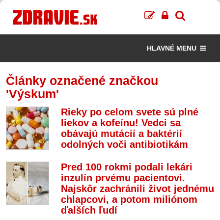
HLAVNÉ MENU
Články označené značkou
'Výskum'
Rieky po celom svete sú plné
liekov a kofeínu! Vedci sa
obávajú mutácií a baktérií
odolných voči antibiotikám
Pred 100 rokmi podali lekári
inzulín prvému pacientovi.
Najskôr zachránili život jednému
chlapcovi, a potom miliónom
ďalších ľudí