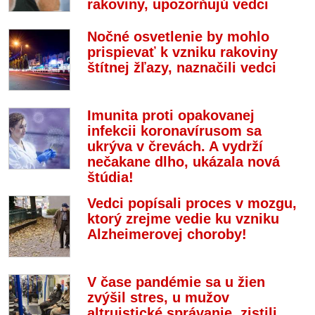
rakoviny, upozorňujú vedci
Nočné osvetlenie by mohlo
prispievať k vzniku rakoviny
štítnej žľazy, naznačili vedci
Imunita proti opakovanej
infekcii koronavírusom sa
ukrýva v črevách. A vydrží
nečakane dlho, ukázala nová
štúdia!
Vedci popísali proces v mozgu,
ktorý zrejme vedie ku vzniku
Alzheimerovej choroby!
V čase pandémie sa u žien
zvýšil stres, u mužov
altruistické správanie, zistili