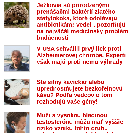
Ježkovia sú prirodzenými
prenášačmi baktérií zlatého
stafylokoka, ktoré odolávajú
antibiotikám! Vedci upozorňujú
na najväčší medicínsky problém
budúcnosti
V USA schválili prvý liek proti
Alzheimerovej chorobe. Experti
však majú proti nemu výhrady
Ste silný kávičkár alebo
uprednostňujete bezkofeínovú
kávu? Podľa vedcov o tom
rozhodujú vaše gény!
Muži s vysokou hladinou
testosterónu môžu mať vyššie
riziko vzniku tohto druhu