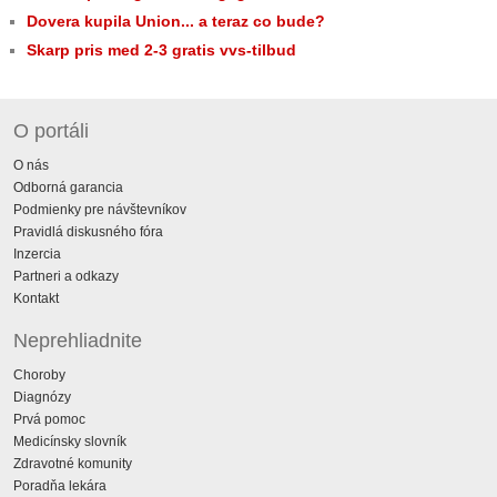
Dovera kupila Union... a teraz co bude?
Skarp pris med 2-3 gratis vvs-tilbud
O portáli
O nás
Odborná garancia
Podmienky pre návštevníkov
Pravidlá diskusného fóra
Inzercia
Partneri a odkazy
Kontakt
Neprehliadnite
Choroby
Diagnózy
Prvá pomoc
Medicínsky slovník
Zdravotné komunity
Poradňa lekára