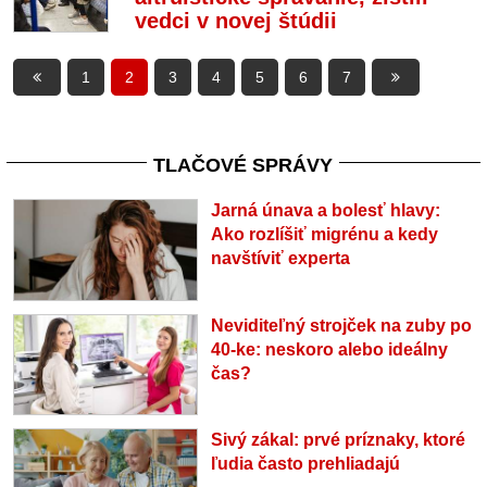
vedci v novej štúdii
1
2
3
4
5
6
7
TLAČOVÉ SPRÁVY
Jarná únava a bolesť hlavy:
Ako rozlíšiť migrénu a kedy
navštíviť experta
Neviditeľný strojček na zuby po
40-ke: neskoro alebo ideálny
čas?
Sivý zákal: prvé príznaky, ktoré
ľudia často prehliadajú