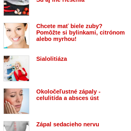
Chcete mať biele zuby?
Pomôžte si bylinkami, citrónom
alebo myrhou!
Sialolitiáza
Okoločeľustné zápaly -
celulitída a absces úst
Zápal sedacieho nervu