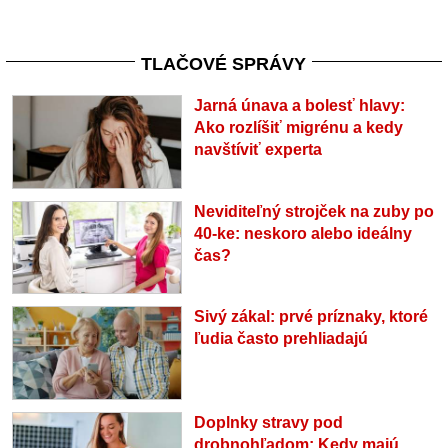
TLAČOVÉ SPRÁVY
Jarná únava a bolesť hlavy:
Ako rozlíšiť migrénu a kedy
navštíviť experta
Neviditeľný strojček na zuby po
40-ke: neskoro alebo ideálny
čas?
Sivý zákal: prvé príznaky, ktoré
ľudia často prehliadajú
Doplnky stravy pod
drobnohľadom: Kedy majú