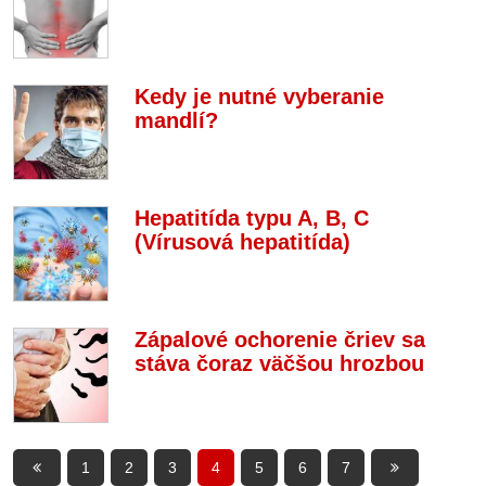
Kedy je nutné vyberanie
mandlí?
Hepatitída typu A, B, C
(Vírusová hepatitída)
Zápalové ochorenie čriev sa
stáva čoraz väčšou hrozbou
1
2
3
4
5
6
7