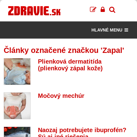
HLAVNÉ MENU
Články označené značkou 'Zapal'
Plienková dermatitída
(plienkový zápal kože)
Močový mechúr
Naozaj potrebujete ibuprofén?
Sú aj iné riešenia