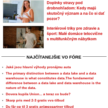
Doplnky stravy pod
drobnohľadom: Kedy majú
skutočný význam a na čo si dať
pozor?
Interiérové triky pre zdravie a
šport: Malé domáce telocvične
s multifunkčným nábytkom
NAJČÍTANEJŠIE VO FÓRE
Jaké jsou hlavní výhody pronájmu auta
The primary distinction between a data lake and a data
warehouse is what constitutes data.The fundamental
difference between a data lake and data warehouse is the
nature of the data.
Dovera kupila Union... a teraz co bude?
Skarp pris med 2-3 gratis vvs-tilbud
Du får op til 3 gratis anlægsgartner tilbud