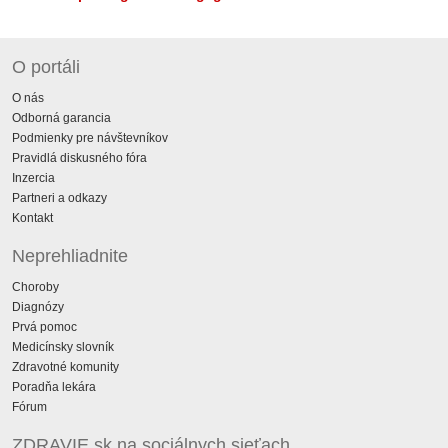
O portáli
O nás
Odborná garancia
Podmienky pre návštevníkov
Pravidlá diskusného fóra
Inzercia
Partneri a odkazy
Kontakt
Neprehliadnite
Choroby
Diagnózy
Prvá pomoc
Medicínsky slovník
Zdravotné komunity
Poradňa lekára
Fórum
ZDRAVIE.sk na sociálnych sieťach