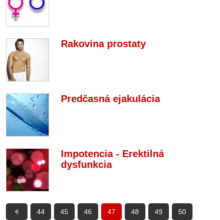
Rakovina prostaty
Predčasná ejakulácia
Impotencia - Erektilná
dysfunkcia
44
45
46
47
48
49
50