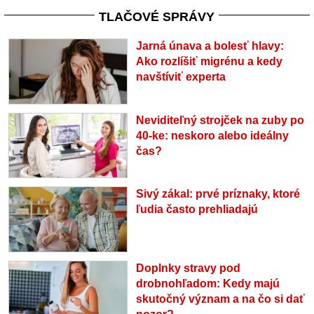
TLAČOVÉ SPRÁVY
Jarná únava a bolesť hlavy:
Ako rozlíšiť migrénu a kedy
navštíviť experta
Neviditeľný strojček na zuby po
40-ke: neskoro alebo ideálny
čas?
Sivý zákal: prvé príznaky, ktoré
ľudia často prehliadajú
Doplnky stravy pod
drobnohľadom: Kedy majú
skutočný význam a na čo si dať