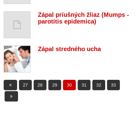
Zápal príušných žliaz (Mumps -
parotitis epidemica)
Zápal stredného ucha
27
28
29
30
31
32
33