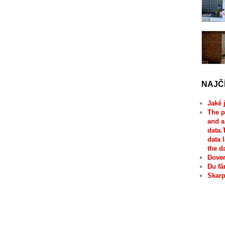
NAJČ
Jaké 
The p
and a
data.
data 
the d
Dover
Du få
Skarp