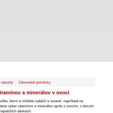
 výpočty
Zdravotné pomôcky
itamínov a minerálov v ovocí
buľke, ktorú si môžete vytlačiť a vyvesiť, napríklad na
jdete výber vitamínov a minerálov spolu s ovocím, v ktorom
 najväčších dávkach.