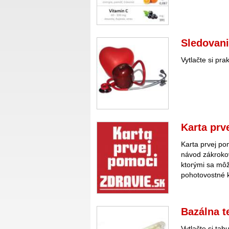
Sledovani
Vytlačte si pra
Karta prv
Karta prvej po
návod zákrokov
ktorými sa môž
pohotovostné 
Bazálna t
Vytlačte si tab