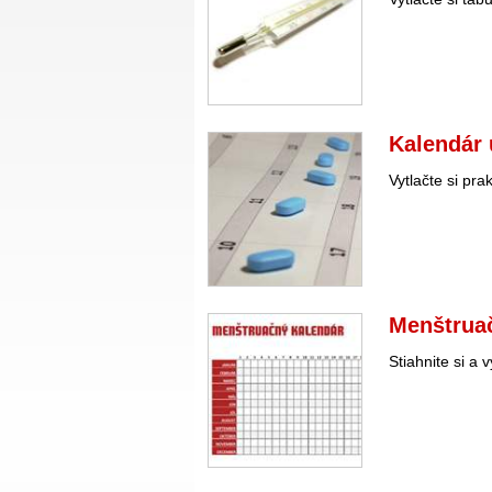
Kalendár 
Vytlačte si pra
Menštruač
Stiahnite si a