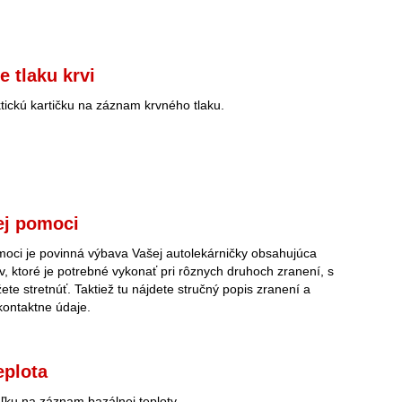
e tlaku krvi
ktickú kartičku na záznam krvného tlaku.
ej pomoci
moci je povinná výbava Vašej autolekárničky obsahujúca
, ktoré je potrebné vykonať pri rôznych druhoch zranení, s
ete stretnúť. Taktiež tu nájdete stručný popis zranení a
kontaktne údaje.
eplota
uľku na záznam bazálnej teploty.