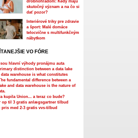
drobnohľadom: Kedy majú
skutočný význam a na čo si
dať pozor?
Interiérové triky pre zdravie
a šport: Malé domáce
telocvične s multifunkčným
nábytkom
ÍTANEJŠIE VO FÓRE
jsou hlavní výhody pronájmu auta
rimary distinction between a data lake
 data warehouse is what constitutes
The fundamental difference between a
lake and data warehouse is the nature of
ata.
a kupila Union... a teraz co bude?
r op til 3 gratis anlægsgartner tilbud
 pris med 2-3 gratis vvs-tilbud