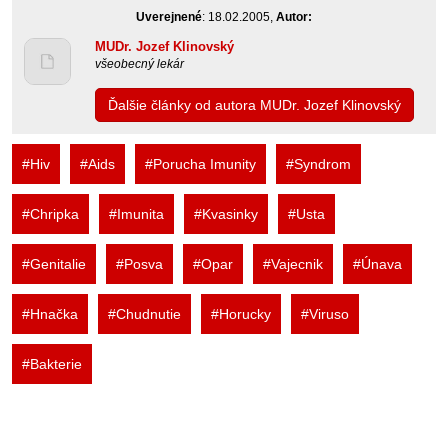
Uverejnené
: 18.02.2005,
Autor:
MUDr. Jozef Klinovský
všeobecný lekár
Ďalšie články od autora MUDr. Jozef Klinovský
#Hiv
#Aids
#Porucha Imunity
#Syndrom
#Chripka
#Imunita
#Kvasinky
#Usta
#Genitalie
#Posva
#Opar
#Vajecnik
#Únava
#Hnačka
#Chudnutie
#Horucky
#Viruso
#Bakterie