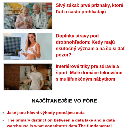
Sivý zákal: prvé príznaky, ktoré
ľudia často prehliadajú
Doplnky stravy pod
drobnohľadom: Kedy majú
skutočný význam a na čo si dať
pozor?
Interiérové triky pre zdravie a
šport: Malé domáce telocvične
s multifunkčným nábytkom
NAJČÍTANEJŠIE VO FÓRE
Jaké jsou hlavní výhody pronájmu auta
The primary distinction between a data lake and a data
warehouse is what constitutes data.The fundamental