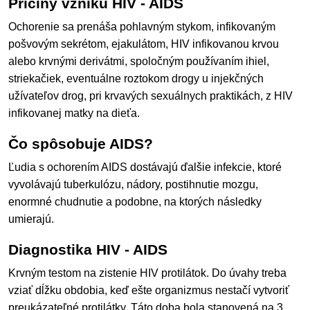
Príčiny vzniku HIV - AIDS
Ochorenie sa prenáša pohlavným stykom, infikovaným
pošvovým sekrétom, ejakulátom, HIV infikovanou krvou
alebo krvnými derivátmi, spoločným používaním ihiel,
striekačiek, eventuálne roztokom drogy u injekčných
užívateľov drog, pri krvavých sexuálnych praktikách, z HIV
infikovanej matky na dieťa.
Čo spôsobuje AIDS?
Ľudia s ochorením AIDS dostávajú ďalšie infekcie, ktoré
vyvolávajú tuberkulózu, nádory, postihnutie mozgu,
enormné chudnutie a podobne, na ktorých následky
umierajú.
Diagnostika HIV - AIDS
Krvným testom na zistenie HIV protilátok. Do úvahy treba
vziať dĺžku obdobia, keď ešte organizmus nestačí vytvoriť
preukázateľné protilátky. Táto doba bola stanovená na 3