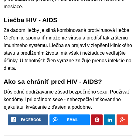
mesiace.
Liečba HIV - AIDS
Základom liečby je silná kombinovaná protivírusová liečba.
Cieľom je spomaliť množenie vírusu a predísť tak zrúteniu
imunitného systému. Liečba sa prejaví v zlepšení klinického
stavu a predĺžením života, má však i nežiadúce vedľajšie
účinky. U tehotných žien výrazne znižuje prenos infekcie na
dieťa.
Ako sa chrániť pred HIV - AIDS?
Dôsledné dodržiavanie zásad bezpečného sexu. Použivať
kondómy i pri orálnom sexe - nebezpečie infikovaného
ejakulátu, krvácanie z ďasien a podobne.
FACEBOOK
EMAIL