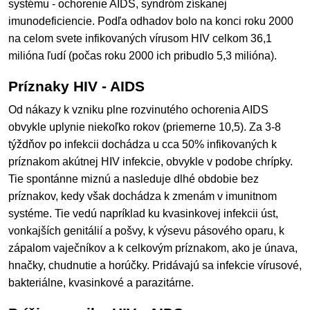
systému - ochorenie AIDS, syndróm získanej
imunodeficiencie. Podľa odhadov bolo na konci roku 2000
na celom svete infikovaných vírusom HIV celkom 36,1
milióna ľudí (počas roku 2000 ich pribudlo 5,3 milióna).
Príznaky HIV - AIDS
Od nákazy k vzniku plne rozvinutého ochorenia AIDS
obvykle uplynie niekoľko rokov (priemerne 10,5). Za 3-8
týždňov po infekcii dochádza u cca 50% infikovaných k
príznakom akútnej HIV infekcie, obvykle v podobe chrípky.
Tie spontánne miznú a nasleduje dlhé obdobie bez
príznakov, kedy však dochádza k zmenám v imunitnom
systéme. Tie vedú napríklad ku kvasinkovej infekcii úst,
vonkajších genitálií a pošvy, k výsevu pásového oparu, k
zápalom vaječníkov a k celkovým príznakom, ako je únava,
hnačky, chudnutie a horúčky. Pridávajú sa infekcie vírusové,
bakteriálne, kvasinkové a parazitárne.