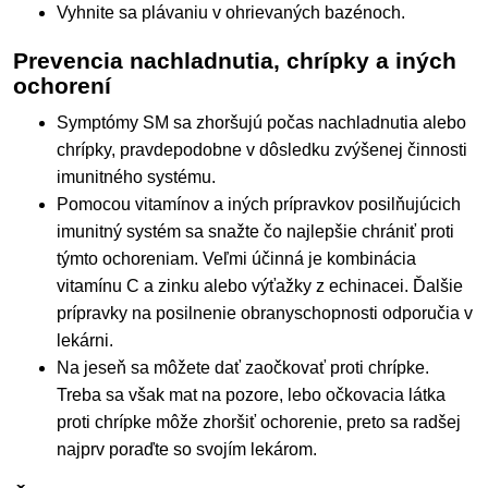
Vyhnite sa plávaniu v ohrievaných bazénoch.
Prevencia nachladnutia, chrípky a iných
ochorení
Symptómy SM sa zhoršujú počas nachladnutia alebo
chrípky, pravdepodobne v dôsledku zvýšenej činnosti
imunitného systému.
Pomocou vitamínov a iných prípravkov posilňujúcich
imunitný systém sa snažte čo najlepšie chrániť proti
týmto ochoreniam. Veľmi účinná je kombinácia
vitamínu C a zinku alebo výťažky z echinacei. Ďalšie
prípravky na posilnenie obranyschopnosti odporučia v
lekárni.
Na jeseň sa môžete dať zaočkovať proti chrípke.
Treba sa však mat na pozore, lebo očkovacia látka
proti chrípke môže zhoršiť ochorenie, preto sa radšej
najprv poraďte so svojím lekárom.