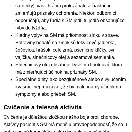
sardinky), vás chránia proti zápalu a čiastočne
zmierňujú príznaky ochorenia. Niektorí odborníci
odporúčajú, aby ľudia s SM jedli tri jedlá obsahujúce
ryby do týždňa.
Kladný vplyv na SM má prítomnosť zinku v strave.
Potraviny bohaté na zinok sú tekvicové jadierka,
šošovica, hrášok, celé zrná, pšeničné klíčky, syr,
vajíčka, slnečnicový olej a sezamové semienka.
Slnečnicový olej obsahuje kyselinu linoleovú, ktorá
má zmierňujúci účinok na príznaky SM.
Špeciálne diéty, ako bezgluténové alebo s vylúčením
kvasníc, nepreukázali, že by mali priamy účinok na
symptómy alebo priebeh SM.
Cvičenie a telesná aktivita
Cvičenie je dôležitou zložkou nášho boja proti chorobe.
Aktívny pacient s SM má menšiu pravdepodobnosť, že sa u
neho vyvinú komplikácie ako dysfunkcia močového