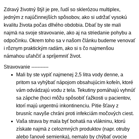
Zdravý životný štýl je pre, ľudí so sklerózou multiplex,
jedným z najúčinnejších spôsobov, ako si udržať vysokú
kvalitu života počas dlhého obdobia. Dbať by ste mali
najmä na svoje stravovanie, ako aj na striedanie pohybu a
odpočinku. Okrem toho sa v našom článku budeme venovať
i rôznym praktickým radám, ako si s čo najmenšou
námahou uľahčiť a spríjemniť život.
Stravovanie -----------
Mali by ste vypiť najmenej 2,5 litra vody denne, a
pritom sa vyhýbať nápojom obsahujúcim kofeín, ktoré
vám odvádzajú vodu z tela. Tekutiny pomáhajú vyhnúť
sa zápche (hoci môžu spôsobiť ťažkosti u pacientov,
ktorí majú urgentnú inkontinenciu. Pitie šťavy z
brusníc navyše chráni proti infekciám močových ciest.
Vaša strava by mala byť bohatá na vlákninu, ktorú
získate najmä z celozrnných produktov (napr. otruby
alebo ľanové semienka), nemalo by chýbať ovocie