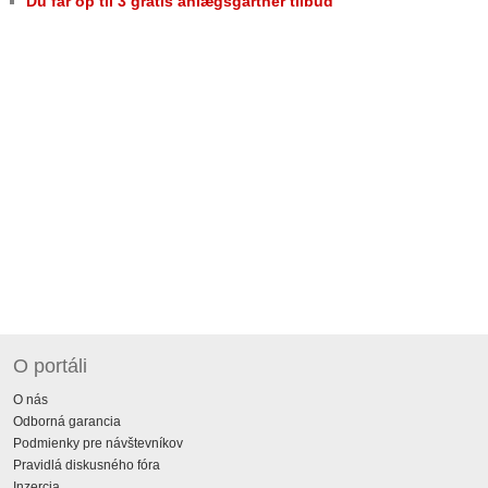
Du får op til 3 gratis anlægsgartner tilbud
O portáli
O nás
Odborná garancia
Podmienky pre návštevníkov
Pravidlá diskusného fóra
Inzercia