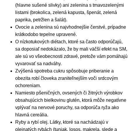
(hlavne sušené slivky) ani zelenina s tmavozelenými
listami (brokolica, zelená kapusta, špenát, zelená
paprika, petržlen a šalát).
Ovocie a zelenina sú najvhodnejšie čerstvé, prípadne
krátkodobo tepelne upravené.
O nízkotukových diétach, ktoré sa často odporúčajú,
sa doposiaľ nedokázalo, že by mali väčší efekt na SM,
ale sú vo všeobecnosti zdravé, pretože vám pomáhajú
vyvarovať sa nadváhy.
Zvýšená spotreba cukru spôsobuje priberanie a
obezita robí človeka zraniteľnejším voči srdcovým
ochoreniam.
Namiesto pšeničných, ovsených či žitných výrobkov
obsahujúcich bielkovinu glutén, ktorá môže negatívne
vplývať na nervové poruchy, sa odporúča ryža ako
hlavná cereália.
Ryby a rybí olej. Látky, ktoré sa nachádzajú v
olejnatých rybách (tuniak, losos, makrela, slede a