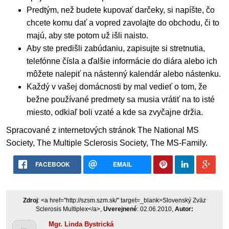
Predtým, než budete kupovať darčeky, si napíšte, čo
chcete komu dať a vopred zavolajte do obchodu, či to
majú, aby ste potom už išli naisto.
Aby ste predišli zabúdaniu, zapisujte si stretnutia,
telefónne čísla a ďalšie informácie do diára alebo ich
môžete nalepiť na nástenný kalendár alebo nástenku.
Každý v vašej domácnosti by mal vedieť o tom, že
bežne používané predmety sa musia vrátiť na to isté
miesto, odkiaľ boli vzaté a kde sa zvyčajne držia.
Spracované z internetových stránok The National MS
Society, The Multiple Sclerosis Society, The MS-Family.
FACEBOOK
EMAIL
Zdroj
: <a href="http://szsm.szm.sk/" target=_blank>Slovenský Zväz
Sclerosis Multiplex</a>,
Uverejnené
: 02.06.2010,
Autor:
Mgr. Linda Bystrická