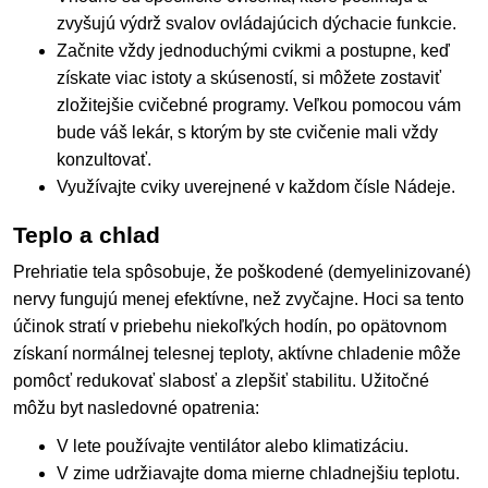
zvyšujú výdrž svalov ovládajúcich dýchacie funkcie.
Začnite vždy jednoduchými cvikmi a postupne, keď
získate viac istoty a skúseností, si môžete zostaviť
zložitejšie cvičebné programy. Veľkou pomocou vám
bude váš lekár, s ktorým by ste cvičenie mali vždy
konzultovať.
Využívajte cviky uverejnené v každom čísle Nádeje.
Teplo a chlad
Prehriatie tela spôsobuje, že poškodené (demyelinizované)
nervy fungujú menej efektívne, než zvyčajne. Hoci sa tento
účinok stratí v priebehu niekoľkých hodín, po opätovnom
získaní normálnej telesnej teploty, aktívne chladenie môže
pomôcť redukovať slabosť a zlepšiť stabilitu. Užitočné
môžu byt nasledovné opatrenia:
V lete používajte ventilátor alebo klimatizáciu.
V zime udržiavajte doma mierne chladnejšiu teplotu.