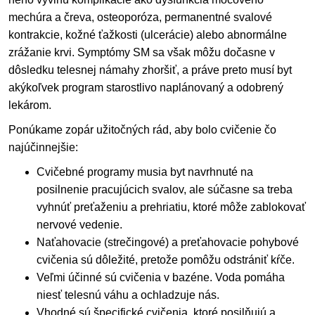
mechúra a čreva, osteoporóza, permanentné svalové
kontrakcie, kožné ťažkosti (ulcerácie) alebo abnormálne
zrážanie krvi. Symptómy SM sa však môžu dočasne v
dôsledku telesnej námahy zhoršiť, a práve preto musí byt
akýkoľvek program starostlivo naplánovaný a odobrený
lekárom.
Ponúkame zopár užitočných rád, aby bolo cvičenie čo
najúčinnejšie:
Cvičebné programy musia byt navrhnuté na
posilnenie pracujúcich svalov, ale súčasne sa treba
vyhnúť preťaženiu a prehriatiu, ktoré môže zablokovať
nervové vedenie.
Naťahovacie (strečingové) a preťahovacie pohybové
cvičenia sú dôležité, pretože pomôžu odstrániť kŕče.
Veľmi účinné sú cvičenia v bazéne. Voda pomáha
niesť telesnú váhu a ochladzuje nás.
Vhodné sú špecifické cvičenia, ktoré posilňujú a