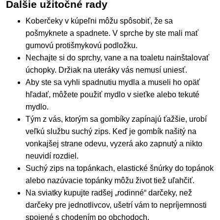
Ďalšie užitočné rady
Koberčeky v kúpeľni môžu spôsobiť, že sa
pošmyknete a spadnete. V sprche by ste mali mať
gumovú protišmykovú podložku.
Nechajte si do sprchy, vane a na toaletu nainštalovať
úchopky. Držiak na uteráky vás nemusí uniesť.
Aby ste sa vyhli spadnutiu mydla a museli ho opäť
hľadať, môžete použiť mydlo v sieťke alebo tekuté
mydlo.
Tým z vás, ktorým sa gombíky zapínajú ťažšie, urobí
veľkú službu suchý zips. Keď je gombík našitý na
vonkajšej strane odevu, vyzerá ako zapnutý a nikto
neuvidí rozdiel.
Suchý zips na topánkach, elastické šnúrky do topánok
alebo nazúvacie topánky môžu život tiež uľahčiť.
Na sviatky kupujte radšej „rodinné“ darčeky, než
darčeky pre jednotlivcov, ušetrí vám to nepríjemnosti
spojené s chodením po obchodoch.