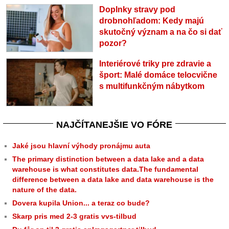
Doplnky stravy pod
drobnohľadom: Kedy majú
skutočný význam a na čo si dať
pozor?
Interiérové triky pre zdravie a
šport: Malé domáce telocvične
s multifunkčným nábytkom
NAJČÍTANEJŠIE VO FÓRE
Jaké jsou hlavní výhody pronájmu auta
The primary distinction between a data lake and a data
warehouse is what constitutes data.The fundamental
difference between a data lake and data warehouse is the
nature of the data.
Dovera kupila Union... a teraz co bude?
Skarp pris med 2-3 gratis vvs-tilbud