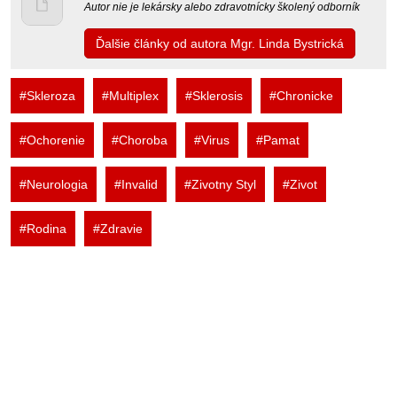
Autor nie je lekársky alebo zdravotnícky školený odborník
Ďalšie články od autora Mgr. Linda Bystrická
#Skleroza
#Multiplex
#Sklerosis
#Chronicke
#Ochorenie
#Choroba
#Virus
#Pamat
#Neurologia
#Invalid
#Zivotny Styl
#Zivot
#Rodina
#Zdravie