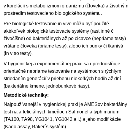
v korelácii s metabolizmom organizmu (človeka) a životným
prostredím testovacieho biologického systému.
Pre biologické testovanie in vivo môžu byť použité
akékoľvek biologické testovacie systémy (rastlinné či
živočíšne) od bakteriálnych až po cicavce (nepriame testy)
vrátane človeka (priame testy), alebo ich bunky či tkanivá
(in vitro testy).
V hygienickej a experimentálnej praxi sa uprednostňuje
orientačné nepriame testovanie na systémoch s rýchlym
striedaním generácií v priebehu niekoľkých hodín až dní
(bakteriálne kmene, jednobunkové riasy).
Metodické techniky:
Najpoužívanejší v hygienickej praxi je AMESov bakteriálny
test na arteficiálnych kmeňoch Salmonella typhimurium
(TA100, TA98, YG1041, YG1042 a i.) a jeho modifikácie
(Kado assay, Baker´s systém).