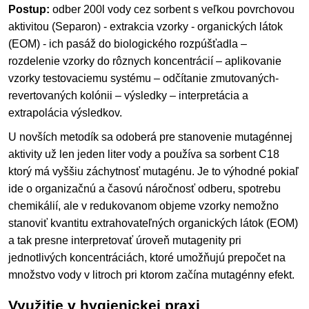
Postup:
odber 200l vody cez sorbent s veľkou povrchovou
aktivitou (Separon) - extrakcia vzorky - organických látok
(EOM) - ich pasáž do biologického rozpúšťadla –
rozdelenie vzorky do rôznych koncentrácií – aplikovanie
vzorky testovaciemu systému – odčítanie zmutovaných-
revertovaných kolónii – výsledky – interpretácia a
extrapolácia výsledkov.
U novších metodík sa odoberá pre stanovenie mutagénnej
aktivity už len jeden liter vody a používa sa sorbent C18
ktorý má vyššiu záchytnosť mutagénu. Je to výhodné pokiaľ
ide o organizačnú a časovú náročnosť odberu, spotrebu
chemikálií, ale v redukovanom objeme vzorky nemožno
stanoviť kvantitu extrahovateľných organických látok (EOM)
a tak presne interpretovať úroveň mutagenity pri
jednotlivých koncentráciách, ktoré umožňujú prepočet na
množstvo vody v litroch pri ktorom začína mutagénny efekt.
Využitie v hygienickej praxi