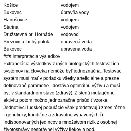
Košice
vodojem
Bukovec
úpravňa vody
Hanušovce
vodojem
Starina
vodojem
Družstevná pri Hornáde
vodovod
Brezovica Tichý potok
upravená voda
Bukovec
upravená voda
### Interpretácia výsledkov
Extrapolácia výsledkov z iných biologických testovacích
systémov na človeka nemôže byť jednoznačná. Testovací
systém musí mať v poriadku všetky arteficiálne a presne
definované parametre - dostáva optimálnu výživu a musí
byť v štandardnom stave (zdravý). Zistenú mutagénnu
aktivitu potom možno jednoznačne prisúdiť vzorke.
Jednotlivci ľudskej populácie však predstavujú zmes rôzne
- geneticky, kondične a zdravotne vybavených či
indisponovaných jedincov s množstvom rizík z osobnej
životosprávy nesprávnej výživy liekov a pod.