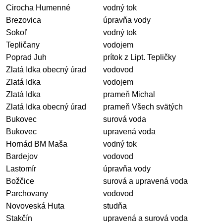
Cirocha Humenné
vodný tok
Brezovica
úpravňa vody
Sokoľ
vodný tok
Tepličany
vodojem
Poprad Juh
prítok z Lipt. Tepličky
Zlatá Idka obecný úrad
vodovod
Zlatá Idka
vodojem
Zlatá Idka
prameň Michal
Zlatá Idka obecný úrad
prameň Všech svätých
Bukovec
surová voda
Bukovec
upravená voda
Hornád BM Maša
vodný tok
Bardejov
vodovod
Lastomír
úpravňa vody
Božčice
surová a upravená voda
Parchovany
vodovod
Novoveská Huta
studňa
Stakčín
upravená a surová voda