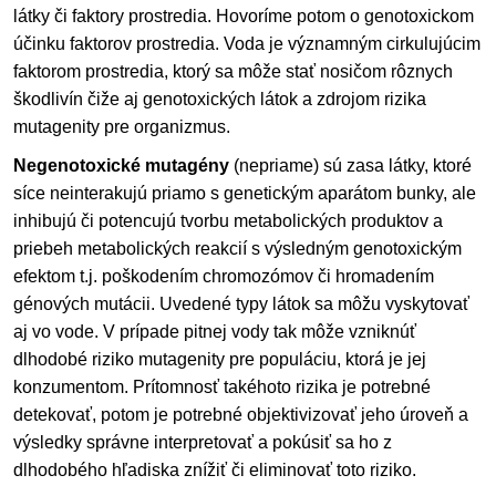
látky či faktory prostredia. Hovoríme potom o genotoxickom
účinku faktorov prostredia. Voda je významným cirkulujúcim
faktorom prostredia, ktorý sa môže stať nosičom rôznych
škodlivín čiže aj genotoxických látok a zdrojom rizika
mutagenity pre organizmus.
Negenotoxické mutagény
(nepriame) sú zasa látky, ktoré
síce neinterakujú priamo s genetickým aparátom bunky, ale
inhibujú či potencujú tvorbu metabolických produktov a
priebeh metabolických reakcií s výsledným genotoxickým
efektom t.j. poškodením chromozómov či hromadením
génových mutácii. Uvedené typy látok sa môžu vyskytovať
aj vo vode. V prípade pitnej vody tak môže vzniknúť
dlhodobé riziko mutagenity pre populáciu, ktorá je jej
konzumentom. Prítomnosť takéhoto rizika je potrebné
detekovať, potom je potrebné objektivizovať jeho úroveň a
výsledky správne interpretovať a pokúsiť sa ho z
dlhodobého hľadiska znížiť či eliminovať toto riziko.