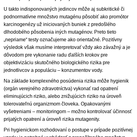
U takto indisponovaných jedincov môže aj subkritické či
podnormatívne množstvo mutagénu pôsobiť ako promótor
karcinogenézy už iniciovaných buniek z predošlého
dlhodobého pôsobenia iných mutagénov. Preto tieto
„nepriame“ testy označujeme ako orientačné. Pozitívny
výsledok však musíme interpretovať vždy ako závažný a je
dôvodom pre vykonanie radu ďalších krokov pre
objektivizáciu skutočného biologického rizika pre
jednotlivcov a populáciu – konzumentov vody.
Na základe komplexného posúdenia rizika môže hygienik
(orgán verejného zdravotníctva) vykonať rad opatrení
eliminujúcich riziko, alebo znižujúcich riziko na úroveň
tolerovateľnú organizmom človeka. Opakovanými
vyšetreniami – monitoringom – možno kontrolovať účinnosť
prijatých opatrení a úroveň rizika mutagenity.
Pri hygienickom rozhodovaní o postupe v prípade pozitívnej