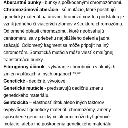
Aberantné bunky
- bunky s poškodenými chromozómami.
Chromozómové aberácie
- sú mutácie, ktoré postihujú
genetický materiál na úrovni chromozómov. Ich podstatou je
vznik jedného či viacerých zlomov v štruktúre chromozómu.
Odlomené oblasti chromozómu, ktoré neobsahujú
centroméru, sa v priebehu najbližšieho delenia jadra
strácajú. Odlomený fragment sa môže pripojiť na iný
chromozóm. Somatická mutácia môže viesť k malígnej
transformácii bunky.
Fibrogénny účinok
- vytváranie chorobných vláknitých
zmien v pľúcach a iných orgánoch**.**
Genetické
- dedičné, vývojové.
Genetické mutácie
- predstavujú dedičnú zmenu
genetického materiálu.
Gentoxicita
– vlastnosť látok alebo iných faktorov
ovplyvňovať genetický materiál- chromozómy. Zmeny
spôsobené genotoxickými faktormi môžu byť génové
mutácie, alebo iné poškodenia genetického materiálu.