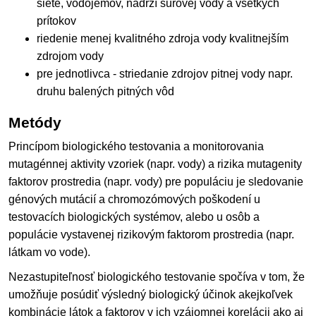
siete, vodojemov, nádrží surovej vody a všetkých
prítokov
riedenie menej kvalitného zdroja vody kvalitnejším
zdrojom vody
pre jednotlivca - striedanie zdrojov pitnej vody napr.
druhu balených pitných vôd
Metódy
Princípom biologického testovania a monitorovania
mutagénnej aktivity vzoriek (napr. vody) a rizika mutagenity
faktorov prostredia (napr. vody) pre populáciu je sledovanie
génových mutácií a chromozómových poškodení u
testovacích biologických systémov, alebo u osôb a
populácie vystavenej rizikovým faktorom prostredia (napr.
látkam vo vode).
Nezastupiteľnosť biologického testovanie spočíva v tom, že
umožňuje posúdiť výsledný biologický účinok akejkoľvek
kombinácie látok a faktorov v ich vzájomnej korelácii ako aj