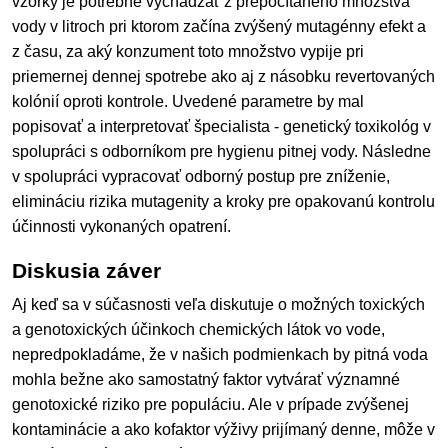
vzorky je potrebné vychádzať z prepočítaného množstva
vody v litroch pri ktorom začína zvýšený mutagénny efekt a
z času, za aký konzument toto množstvo vypije pri
priemernej dennej spotrebe ako aj z násobku revertovaných
kolónií oproti kontrole. Uvedené parametre by mal
popisovať a interpretovať špecialista - genetický toxikológ v
spolupráci s odborníkom pre hygienu pitnej vody. Následne
v spolupráci vypracovať odborný postup pre zníženie,
elimináciu rizika mutagenity a kroky pre opakovanú kontrolu
účinnosti vykonaných opatrení.
Diskusia záver
Aj keď sa v súčasnosti veľa diskutuje o možných toxických
a genotoxických účinkoch chemických látok vo vode,
nepredpokladáme, že v našich podmienkach by pitná voda
mohla bežne ako samostatný faktor vytvárať významné
genotoxické riziko pre populáciu. Ale v prípade zvýšenej
kontaminácie a ako kofaktor výživy prijímaný denne, môže v