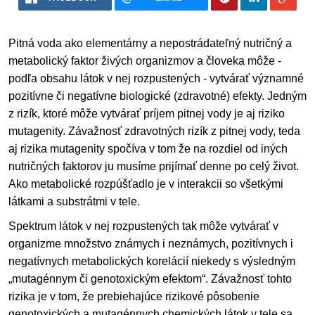
Pitná voda ako elementárny a nepostrádateľný nutričný a
metabolický faktor živých organizmov a človeka môže -
podľa obsahu látok v nej rozpustených - vytvárať významné
pozitívne či negatívne biologické (zdravotné) efekty. Jedným
z rizík, ktoré môže vytvárať príjem pitnej vody je aj riziko
mutagenity. Závažnosť zdravotných rizík z pitnej vody, teda
aj rizika mutagenity spočíva v tom že na rozdiel od iných
nutričných faktorov ju musíme prijímať denne po celý život.
Ako metabolické rozpúšťadlo je v interakcii so všetkými
látkami a substrátmi v tele.
Spektrum látok v nej rozpustených tak môže vytvárať v
organizme množstvo známych i neznámych, pozitívnych i
negatívnych metabolických korelácií niekedy s výsledným
„mutagénnym či genotoxickým efektom“. Závažnosť tohto
rizika je v tom, že prebiehajúce rizikové pôsobenie
genotoxických a mutagénnych chemických látok v tele sa