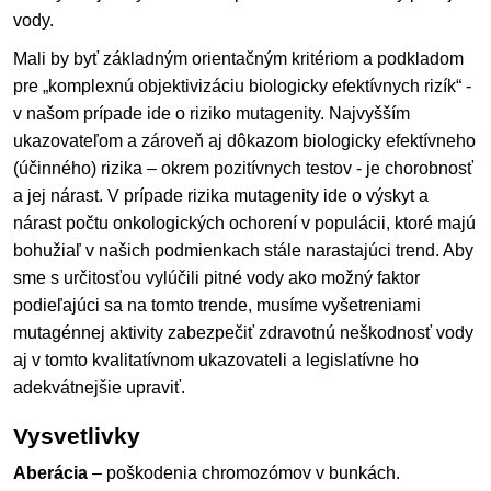
vody.
Mali by byť základným orientačným kritériom a podkladom
pre „komplexnú objektivizáciu biologicky efektívnych rizík“ -
v našom prípade ide o riziko mutagenity. Najvyšším
ukazovateľom a zároveň aj dôkazom biologicky efektívneho
(účinného) rizika – okrem pozitívnych testov - je chorobnosť
a jej nárast. V prípade rizika mutagenity ide o výskyt a
nárast počtu onkologických ochorení v populácii, ktoré majú
bohužiaľ v našich podmienkach stále narastajúci trend. Aby
sme s určitosťou vylúčili pitné vody ako možný faktor
podieľajúci sa na tomto trende, musíme vyšetreniami
mutagénnej aktivity zabezpečiť zdravotnú neškodnosť vody
aj v tomto kvalitatívnom ukazovateli a legislatívne ho
adekvátnejšie upraviť.
Vysvetlivky
Aberácia
– poškodenia chromozómov v bunkách.