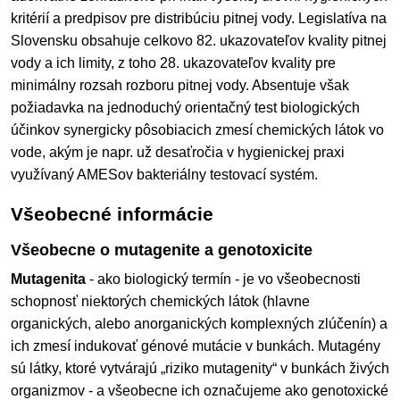
kritérií a predpisov pre distribúciu pitnej vody. Legislatíva na
Slovensku obsahuje celkovo 82. ukazovateľov kvality pitnej
vody a ich limity, z toho 28. ukazovateľov kvality pre
minimálny rozsah rozboru pitnej vody. Absentuje však
požiadavka na jednoduchý orientačný test biologických
účinkov synergicky pôsobiacich zmesí chemických látok vo
vode, akým je napr. už desaťročia v hygienickej praxi
využívaný AMESov bakteriálny testovací systém.
Všeobecné informácie
Všeobecne o mutagenite a genotoxicite
Mutagenita
- ako biologický termín - je vo všeobecnosti
schopnosť niektorých chemických látok (hlavne
organických, alebo anorganických komplexných zlúčenín) a
ich zmesí indukovať génové mutácie v bunkách. Mutagény
sú látky, ktoré vytvárajú „riziko mutagenity“ v bunkách živých
organizmov - a všeobecne ich označujeme ako genotoxické