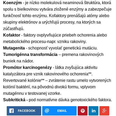
Koenzým
- je nízko molekulová neaminová štruktúra, ktorá
spolu s bielkovinou vytvára zložené enzýmy a zabezpečuje
funkčnosť tohto enzýmu. Kofaktory prenášajú atómy alebo
skupiny elektrónov a urýchľujú procesy, na ktorých sa
zúčastňujú.
Kofaktor
- faktory ovplyvňujúce priebeh ochorenia alebo
metabolického procesu-napr. vzniku rakoviny.
Mutagenita
- schopnosť vyvolať genetickú mutáciu.
Tumorigénna transformácia
– premena rakovinových
buniek na nádor.
Promótor karcinogenézy
- látka zvyšujúca aktivitu
katalyzátora pre vznik rakovinového ochorenia**.
Revertované kolónie** – zvrátenie rastu umelo vytvorených
kolónií baktérií, na pôvodnú divokú formu, vplyvom
mutagénnu v testovanej vzorke.
Subkritická
-
pod normatívne dávka genotoxického faktora.
FACEBOOK
EMAIL