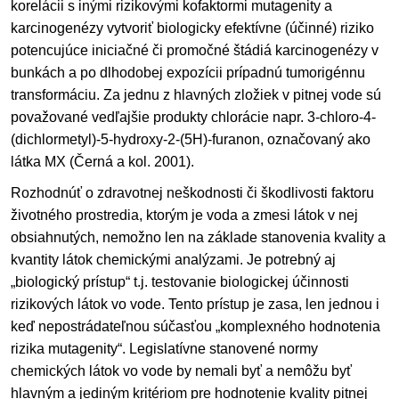
korelácii s inými rizikovými kofaktormi mutagenity a
karcinogenézy vytvoriť biologicky efektívne (účinné) riziko
potencujúce iniciačné či promočné štádiá karcinogenézy v
bunkách a po dlhodobej expozícii prípadnú tumorigénnu
transformáciu. Za jednu z hlavných zložiek v pitnej vode sú
považované vedľajšie produkty chlorácie napr. 3-chloro-4-
(dichlormetyl)-5-hydroxy-2-(5H)-furanon, označovaný ako
látka MX (Černá a kol. 2001).
Rozhodnúť o zdravotnej neškodnosti či škodlivosti faktoru
životného prostredia, ktorým je voda a zmesi látok v nej
obsiahnutých, nemožno len na základe stanovenia kvality a
kvantity látok chemickými analýzami. Je potrebný aj
„biologický prístup“ t.j. testovanie biologickej účinnosti
rizikových látok vo vode. Tento prístup je zasa, len jednou i
keď nepostrádateľnou súčasťou „komplexného hodnotenia
rizika mutagenity“. Legislatívne stanovené normy
chemických látok vo vode by nemali byť a nemôžu byť
hlavným a jediným kritériom pre hodnotenie kvality pitnej