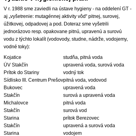
V r. 1988 sme zaviedli na ústave hygieny - na oddelení GT -
aj „vyšetrenie: mutagénnej aktivity vôd“ pitnej, surovej,
úžitkovej, odpadovej a pod. Doteraz sme vyšetrili
jednorázovo resp. opakovane pitnú, upravenú a surovú
vodu z týchto lokalít (vodovody, studne, nádrže, vodojemy,
vodné toky):
Kojatice
studňa, pitná voda
ÚV Stakčín
upravená voda, surová voda
Prítok do Stariny
vodný tok
Sídlisko III. Centrum Prešov
pitná voda, vodovod
Bukovec
upravená voda
Stakčín
surová a upravená voda
Michalovce
pitná voda
Stakčín
surová vod
Starina
prítok Berezovec
Stakčín
upravená a surová voda
Starina
vodojem