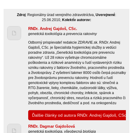
Zdroj
: Regionálny úrad verejného zdravotníctva,
Uverejnené
:
25.06.2010,
Kolektív autorov:
RNDr. Andrej Gajdoš, CSc.
genetická toxikológia a prevencia rakoviny
Odborný prispievateľ redakcie ZDRAVIE.sk. RNDr. Andrej
Gajdoš, CSc. je špecialista hygienickej služby a vedúci
poradne zdravia „Genetická toxikológia pre prevenciu
rakoviny“. Už 28 rokov vyšetruje chromozomálne
poškodenia a rizikové anamnézy u ľudí vystavených riziku
vzniku rakoviny z faktorov životného, pracovného prostredia
a životosprávy. Z vyšetrení takmer 8000 osôb čerpá poznatky
pre životosprávnu prevenciu rakoviny. Hodnotí u ľudí
genotoxické vplyvy komplexu faktorov ako sú: slnečné a
RTG žiarenie, lieky, chemikálie, cudzorodé látky, výživa,
pohyb, obezita, chronické choroby, infekcie, spánok a
vyčerpanosť, chronický stres, neuróza a riziká pracovného či
životného prostredia, dedičnosť a pod. na onkogenézu
Ďalšie články od autora RNDr. Andrej Gajdoš, CSc.
RNDr. Dagmar Gajdošová
genetická toxikológia, všeobecná biológia