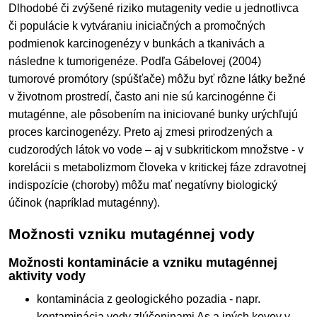
Dlhodobé či zvýšené riziko mutagenity vedie u jednotlivca
či populácie k vytváraniu iniciačných a promočných
podmienok karcinogenézy v bunkách a tkanivách a
následne k tumorigenéze. Podľa Gábelovej (2004)
tumorové promótory (spúšťače) môžu byť rôzne látky bežné
v životnom prostredí, často ani nie sú karcinogénne či
mutagénne, ale pôsobením na iniciované bunky urýchľujú
proces karcinogenézy. Preto aj zmesi prirodzených a
cudzorodých látok vo vode – aj v subkritickom množstve - v
korelácii s metabolizmom človeka v kritickej fáze zdravotnej
indispozície (choroby) môžu mať negatívny biologický
účinok (napríklad mutagénny).
Možnosti vzniku mutagénnej vody
Možnosti kontaminácie a vzniku mutagénnej
aktivity vody
kontaminácia z geologického pozadia - napr.
kontaminácia vody zlúčeninami As a iných kovov v