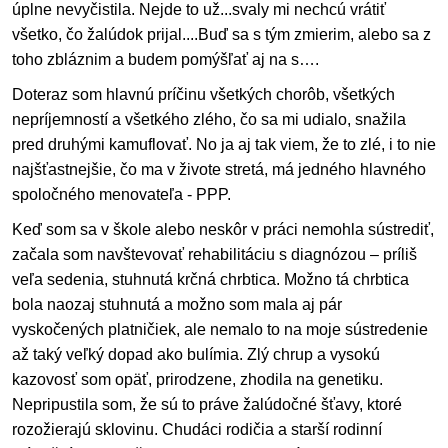
úplne nevyčistila. Nejde to už...svaly mi nechcú vrátiť
všetko, čo žalúdok prijal....Buď sa s tým zmierim, alebo sa z
toho zbláznim a budem pomýšľať aj na s….
Doteraz som hlavnú príčinu všetkých chorôb, všetkých
nepríjemností a všetkého zlého, čo sa mi udialo, snažila
pred druhými kamuflovať. No ja aj tak viem, že to zlé, i to nie
najšťastnejšie, čo ma v živote stretá, má jedného hlavného
spoločného menovateľa - PPP.
Keď som sa v škole alebo neskôr v práci nemohla sústrediť,
začala som navštevovať rehabilitáciu s diagnózou – príliš
veľa sedenia, stuhnutá krčná chrbtica. Možno tá chrbtica
bola naozaj stuhnutá a možno som mala aj pár
vyskočených platničiek, ale nemalo to na moje sústredenie
až taký veľký dopad ako bulímia. Zlý chrup a vysokú
kazovosť som opäť, prirodzene, zhodila na genetiku.
Nepripustila som, že sú to práve žalúdočné šťavy, ktoré
rozožierajú sklovinu. Chudáci rodičia a starší rodinní