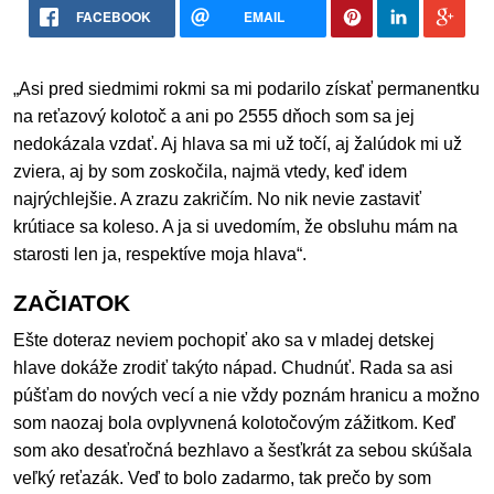
FACEBOOK
EMAIL
„Asi pred siedmimi rokmi sa mi podarilo získať permanentku
na reťazový kolotoč a ani po 2555 dňoch som sa jej
nedokázala vzdať. Aj hlava sa mi už točí, aj žalúdok mi už
zviera, aj by som zoskočila, najmä vtedy, keď idem
najrýchlejšie. A zrazu zakričím. No nik nevie zastaviť
krútiace sa koleso. A ja si uvedomím, že obsluhu mám na
starosti len ja, respektíve moja hlava“.
ZAČIATOK
Ešte doteraz neviem pochopiť ako sa v mladej detskej
hlave dokáže zrodiť takýto nápad. Chudnúť. Rada sa asi
púšťam do nových vecí a nie vždy poznám hranicu a možno
som naozaj bola ovplyvnená kolotočovým zážitkom. Keď
som ako desaťročná bezhlavo a šesťkrát za sebou skúšala
veľký reťazák. Veď to bolo zadarmo, tak prečo by som