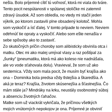
nešla. Bolo príjemné cítiť tú voľnosť, ktorá mi viala do tváre.
Tento pocit nespútanosti v spútanej stoličke mi zatemnil
zdravý úsudok. Až som obledla, no vtedy mi stačil jeden
výkrik, po ktorom zastavili plne obsadený kolotoč. Mohla
som vyskočiť a ísť ďalej. V tomto prípade to neviem. Neviem
odtrhnúť tie opraty a vyskočiť. Alebo som ešte nenašla v
sebe spôsoby ako to zastaviť.
Zo skutočných príčin choroby som alibisticky obvinila otca i
matku. Otec mi ako malej umýval vlasy a raz poštípal za
„šunky“ (pneumatiku, ktorá má ako koleso nie nadnášala,
ale vo vode sťahovala dolu). Vravieval, že som už ako
sesternica. Vždy som mala pocit, že musím byť krajšia ako
ona – Dominika bola predsa vždy tlstejšia a škaredšia. A
aká je teraz? Krajšia, životom skúsenejšia a šťastnejšia. Čo
mám stále ja? Mindráky na krku, neustály osobnostný súboj
a absenciu životných ťahačov.
Matke som už viackrát vykričala, že príčinou všetkých
mojich vnútorných nepokojov je ona. Príjemné je obviniť