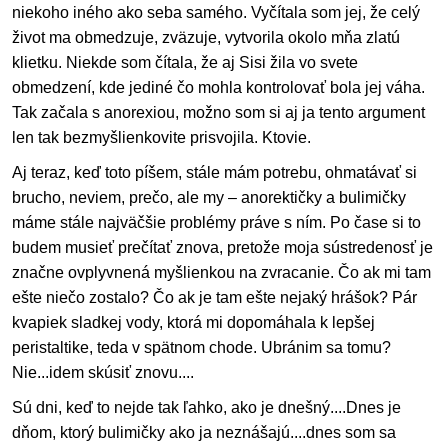
niekoho iného ako seba samého. Vyčítala som jej, že celý
život ma obmedzuje, zväzuje, vytvorila okolo mňa zlatú
klietku. Niekde som čítala, že aj Sisi žila vo svete
obmedzení, kde jediné čo mohla kontrolovať bola jej váha.
Tak začala s anorexiou, možno som si aj ja tento argument
len tak bezmyšlienkovite prisvojila. Ktovie.
Aj teraz, keď toto píšem, stále mám potrebu, ohmatávať si
brucho, neviem, prečo, ale my – anorektičky a bulimičky
máme stále najväčšie problémy práve s ním. Po čase si to
budem musieť prečítať znova, pretože moja sústredenosť je
značne ovplyvnená myšlienkou na zvracanie. Čo ak mi tam
ešte niečo zostalo? Čo ak je tam ešte nejaký hrášok? Pár
kvapiek sladkej vody, ktorá mi dopomáhala k lepšej
peristaltike, teda v spätnom chode. Ubránim sa tomu?
Nie...idem skúsiť znovu....
Sú dni, keď to nejde tak ľahko, ako je dnešný....Dnes je
dňom, ktorý bulimičky ako ja neznášajú....dnes som sa