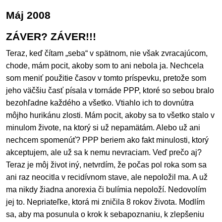
Máj 2008
ZÁVER? ZÁVER!!!
Teraz, keď čítam „seba“ v spätnom, nie však zvracajúcom,
chode, mám pocit, akoby som to ani nebola ja. Nechcela
som meniť použitie časov v tomto príspevku, pretože som
jeho väčšiu časť písala v tornáde PPP, ktoré so sebou bralo
bezohľadne každého a všetko. Vtiahlo ich to dovnútra
môjho hurikánu zlosti. Mám pocit, akoby sa to všetko stalo v
minulom živote, na ktorý si už nepamätám. Alebo už ani
nechcem spomenúť? PPP beriem ako fakt minulosti, ktorý
akceptujem, ale už sa k nemu nevraciam. Veď prečo aj?
Teraz je môj život iný, netvrdím, že počas pol roka som sa
ani raz neocitla v recidívnom stave, ale nepoložil ma. A už
ma nikdy žiadna anorexia či bulímia nepoloží. Nedovolím
jej to. Nepriateľke, ktorá mi zničila 8 rokov života. Modlím
sa, aby ma posunula o krok k sebapoznaniu, k zlepšeniu