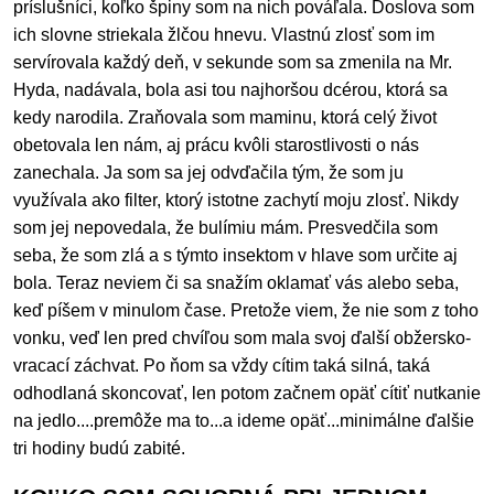
príslušníci, koľko špiny som na nich pováľala. Doslova som
ich slovne striekala žlčou hnevu. Vlastnú zlosť som im
servírovala každý deň, v sekunde som sa zmenila na Mr.
Hyda, nadávala, bola asi tou najhoršou dcérou, ktorá sa
kedy narodila. Zraňovala som maminu, ktorá celý život
obetovala len nám, aj prácu kvôli starostlivosti o nás
zanechala. Ja som sa jej odvďačila tým, že som ju
využívala ako filter, ktorý istotne zachytí moju zlosť. Nikdy
som jej nepovedala, že bulímiu mám. Presvedčila som
seba, že som zlá a s týmto insektom v hlave som určite aj
bola. Teraz neviem či sa snažím oklamať vás alebo seba,
keď píšem v minulom čase. Pretože viem, že nie som z toho
vonku, veď len pred chvíľou som mala svoj ďalší obžersko-
vracací záchvat. Po ňom sa vždy cítim taká silná, taká
odhodlaná skoncovať, len potom začnem opäť cítiť nutkanie
na jedlo....premôže ma to...a ideme opäť...minimálne ďalšie
tri hodiny budú zabité.