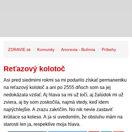
ZDRAVIE.sk
Komunity
Anorexia - Bulímia
Príbehy
Reťazový kolotoč
Asi pred siedmimi rokmi sa mi podarilo získať permanentku
na reťazový kolotoč a ani po 2555 dňoch som sa jej
nedokázala vzdať. Aj hlava sa mi už točí, aj žalúdok mi už
zviera, aj by som zoskočila, najmä vtedy, keď idem
najrýchlejšie. A zrazu zakričím. No nik nevie zastaviť
krútiace sa koleso. A ja si uvedomím, že obsluhu mám na
starosti len ja, respektíve moja hlava.