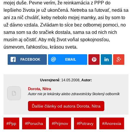
mojej duše. Pevne verím, že reinkarnácia z PPP do
lepšieho života je už ukončená. Netreba sa ľutovať, nedá sa
ani za nič chváliť, keby nebolo mojej mamky, asi by som to
už dávno vzdala. Zvládam to síce bez odbornej pomoci, no
sama som sa do sračiek dostala, sama sa od nich nich
musím aj očistiť. Aby môj život voňal spokojnosťou,
úsmevom, ľahkosťou, krásou sveta.
FACEBOOK
EMAIL
Uverejnené
: 14.05.2008,
Autor:
Dorota, Nitra
Autor nie je lekársky alebo zdravotnícky školený odborník
Ďalšie články od autora Dorota, Nitra
#Ppp
#Porucha
#Prijmov
#Potravy
#Anorexia