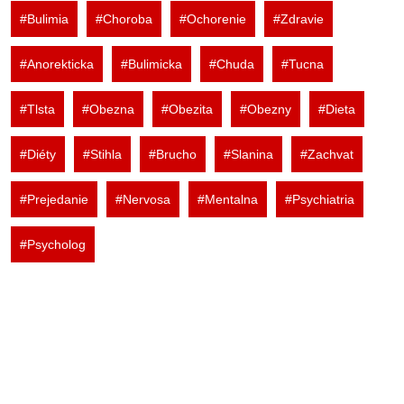
#Bulimia
#Choroba
#Ochorenie
#Zdravie
#Anorekticka
#Bulimicka
#Chuda
#Tucna
#Tlsta
#Obezna
#Obezita
#Obezny
#Dieta
#Diéty
#Stihla
#Brucho
#Slanina
#Zachvat
#Prejedanie
#Nervosa
#Mentalna
#Psychiatria
#Psycholog