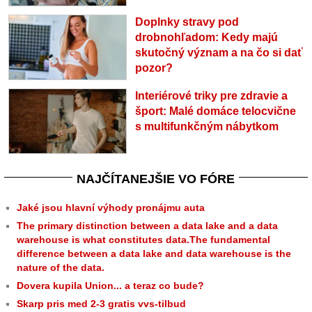
Doplnky stravy pod
drobnohľadom: Kedy majú
skutočný význam a na čo si dať
pozor?
Interiérové triky pre zdravie a
šport: Malé domáce telocvične
s multifunkčným nábytkom
NAJČÍTANEJŠIE VO FÓRE
Jaké jsou hlavní výhody pronájmu auta
The primary distinction between a data lake and a data
warehouse is what constitutes data.The fundamental
difference between a data lake and data warehouse is the
nature of the data.
Dovera kupila Union... a teraz co bude?
Skarp pris med 2-3 gratis vvs-tilbud