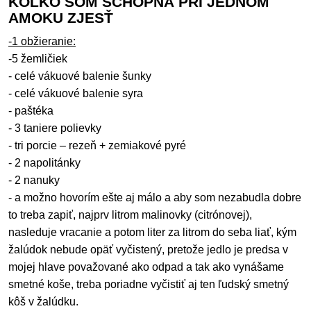
KOĽKO SOM SCHOPNÁ PRI JEDNOM
AMOKU ZJESŤ
-1 obžieranie:
-5 žemličiek
- celé vákuové balenie šunky
- celé vákuové balenie syra
- paštéka
- 3 taniere polievky
- tri porcie – rezeň + zemiakové pyré
- 2 napolitánky
- 2 nanuky
- a možno hovorím ešte aj málo a aby som nezabudla dobre
to treba zapiť, najprv litrom malinovky (citrónovej),
nasleduje vracanie a potom liter za litrom do seba liať, kým
žalúdok nebude opäť vyčistený, pretože jedlo je predsa v
mojej hlave považované ako odpad a tak ako vynášame
smetné koše, treba poriadne vyčistiť aj ten ľudský smetný
kôš v žalúdku.