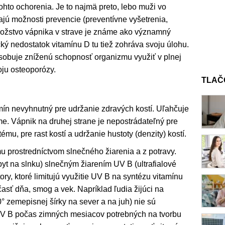
tohto ochorenia. Je to najmä preto, lebo muži vo
ajú možnosti prevencie (preventívne vyšetrenia,
nožstvo vápnika v strave je známe ako významný
cký nedostatok vitamínu D tu tiež zohráva svoju úlohu.
sobuje zníženú schopnosť organizmu využiť v plnej
oju osteoporózy.
TLAČ
amín nevyhnutný pre udržanie zdravých kostí. Uľahčuje
me. Vápnik na druhej strane je nepostrádateľný pre
u, pre rast kostí a udržanie hustoty (denzity) kostí.
 prostredníctvom slnečného žiarenia a z potravy.
yt na slnku) slnečným žiarením UV B (ultrafialové
tory, ktoré limitujú využitie UV B na syntézu vitamínu
, časť dňa, smog a vek. Napríklad ľudia žijúci na
0° zemepisnej šírky na sever a na juh) nie sú
V B počas zimných mesiacov potrebných na tvorbu