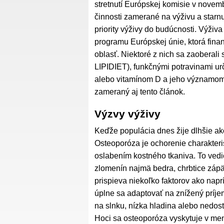
stretnutí Európskej komisie v novemb
činnosti zamerané na výživu a starnut
priority výživy do budúcnosti. Výživ
programu Európskej únie, ktorá fin
oblasť. Niektoré z nich sa zaoberali
LIPIDIET), funkčnými potravinami u
alebo vitamínom D a jeho významom p
zameraný aj tento článok.
Výzvy výživy
Keďže populácia dnes žije dlhšie ako
Osteoporóza je ochorenie charakter
oslabením kostného tkaniva. To vedie
zlomenín najmä bedra, chrbtice zápä
prispieva niekoľko faktorov ako nap
úplne sa adaptovať na znížený príjem
na slnku, nízka hladina alebo nedo
Hoci sa osteoporóza vyskytuje v men