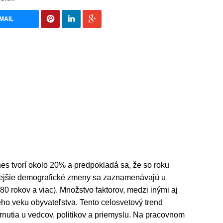
MAIL
nes tvorí okolo 20% a predpokladá sa, že so roku
nejšie demografické zmeny sa zaznamenávajú u
80 rokov a viac). Množstvo faktorov, medzi inými aj
ého veku obyvateľstva. Tento celosvetový trend
rnutia u vedcov, politikov a priemyslu. Na pracovnom