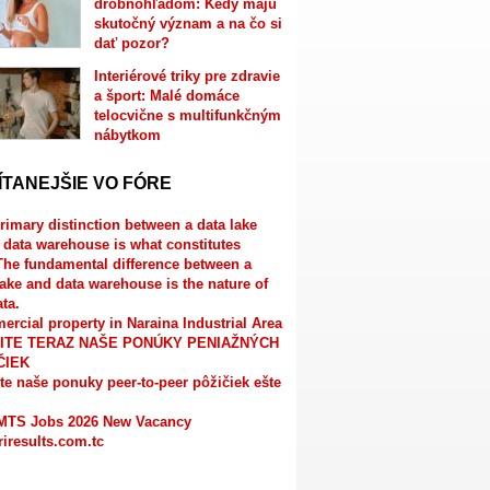
drobnohľadom: Kedy majú
skutočný význam a na čo si
dať pozor?
Interiérové triky pre zdravie
a šport: Malé domáce
telocvične s multifunkčným
nábytkom
ÍTANEJŠIE VO FÓRE
rimary distinction between a data lake
 data warehouse is what constitutes
The fundamental difference between a
lake and data warehouse is the nature of
ata.
rcial property in Naraina Industrial Area
ITE TERAZ NAŠE PONÚKY PENIAŽNÝCH
ČIEK
te naše ponuky peer-to-peer pôžičiek ešte
MTS Jobs 2026 New Vacancy
riresults.com.tc