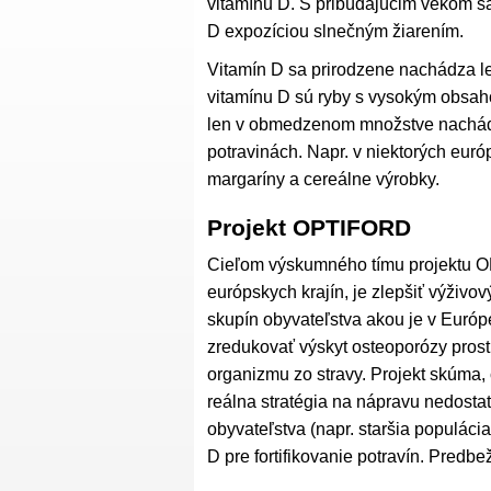
vitamínu D. S pribúdajúcim vekom sa
D expozíciou slnečným žiarením.
Vitamín D sa prirodzene nachádza le
vitamínu D sú ryby s vysokým obsahom
len v obmedzenom množstve nachádz
potravinách. Napr. v niektorých eur
margaríny a cereálne výrobky.
Projekt OPTIFORD
Cieľom výskumného tímu projektu OP
európskych krajín, je zlepšiť výživo
skupín obyvateľstva akou je v Európ
zredukovať výskyt osteoporózy prost
organizmu zo stravy. Projekt skúma, 
reálna stratégia na nápravu nedosta
obyvateľstva (napr. staršia populácia
D pre fortifikovanie potravín. Predbe