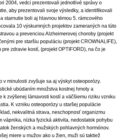
ri 2004, vedci prezentovali jednotlivé správy o
ie, aby prezentovali svoje výsledky, a identifikovali
a a starnutie boli aj hlavnou témou 5. rámcového
ancovala 10 výskumných projektov zameraných na túto
 stravou a prevenciou Alzheimerovej choroby (projekt
rčenými pre staršiu populáciu (projekt CROWNALIFE),
re zdravie kostí, (projekt OPTIFORD), na čo je
 v minulosti zvyšuje sa aj výskyt osteoporózy.
istické ubúdaním množstva kostnej hmoty a
 k zvýšenej lámavosti kostí a väčšiemu riziku vzniku
stia. K vzniku osteoporózy u staršej populácie
ríklad, nekvalitná strava, neschopnosť organizmu
 vápnika, nízka fyzická aktivita, nedostatok pohybu
statok ženských a mužských pohlavných hormónov.
šej miere u mužov ako u žien, muži sú taktiež