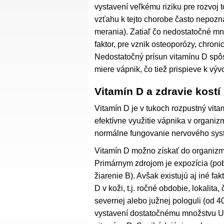
vystavení veľkému riziku pre rozvoj 
vzťahu k tejto chorobe často nepozn
merania). Zatiaľ čo nedostatočné m
faktor, pre vznik osteoporózy, chroni
Nedostatočný prísun vitamínu D spô
miere vápnik, čo tiež prispieve k výv
Vitamín D a zdravie kostí
Vitamín D je v tukoch rozpustný vit
efektívne využitie vápnika v organiz
normálne fungovanie nervového systém
Vitamín D možno získať do organizmu
Primárnym zdrojom je expozícia (pob
žiarenie B). Avšak existujú aj iné fak
D v koži, t.j. ročné obdobie, lokalita
severnej alebo južnej pologuli (od 4
vystavení dostatočnému množstvu U