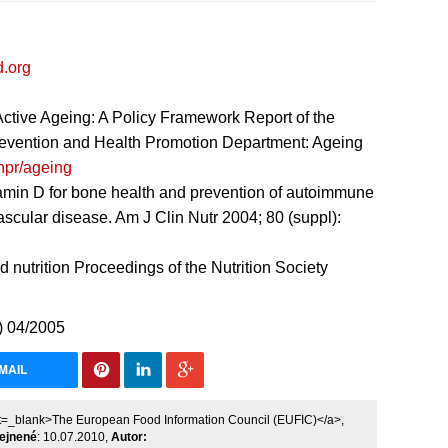
d.org
Active Ageing: A Policy Framework Report of the
vention and Health Promotion Department: Ageing
hpr/ageing
itamin D for bone health and prevention of autoimmune
scular disease. Am J Clin Nutr 2004; 80 (suppl):
 nutrition Proceedings of the Nutrition Society
 04/2005
MAIL
rget=_blank>The European Food Information Council (EUFIC)</a>,
ejnené
: 10.07.2010,
Autor: