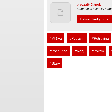
prevzatý článok
Autor nie je lekársky ale
Ďalšie články od au
#Výživa
#Potravin
#Potravina
#Pochutina
#Napj
#Pokrm
#Stary