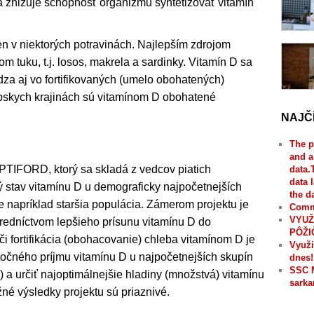
 znižuje schopnosť organizmu syntetizovať vitamín
n v niektorých potravinách. Najlepším zdrojom
 tuku, t.j. losos, makrela a sardinky. Vitamín D sa
a aj vo fortifikovaných (umelo obohatených)
ópskych krajinách sú vitamínom D obohatené
NAJČ
The p
and a
TIFORD, ktorý sa skladá z vedcov piatich
data.
data 
vý stav vitamínu D u demograficky najpočetnejších
the d
e napríklad staršia populácia. Zámerom projektu je
Comme
VYUŽ
redníctvom lepšieho prísunu vitamínu D do
PÔŽI
či fortifikácia (obohacovanie) chleba vitamínom D je
Využi
točného príjmu vitamínu D u najpočetnejších skupín
dnes!
SSC 
) a určiť najoptimálnejšie hladiny (množstvá) vitamínu
sarka
žné výsledky projektu sú priaznivé.