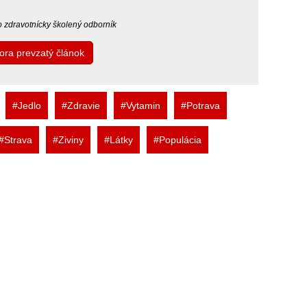
bo zdravotnícky školený odborník
tora prevzatý článok
#Jedlo
#Zdravie
#Vytamin
#Potrava
#Strava
#Ziviny
#Látky
#Populácia