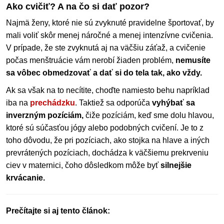
Ako cvičiť? A na čo si dať pozor?
Najmä ženy, ktoré nie sú zvyknuté pravidelne športovať, by
mali voliť skôr menej náročné a menej intenzívne cvičenia.
V prípade, že ste zvyknutá aj na väčšiu záťaž, a cvičenie
počas menštruácie vám nerobí žiaden problém,
nemusíte
sa vôbec obmedzovať a dať si do tela tak, ako vždy.
Ak sa však na to necítite, choďte namiesto behu napríklad
iba na
prechádzku
. Taktiež sa odporúča
vyhýbať sa
inverzným pozíciám,
čiže pozíciám, keď sme dolu hlavou,
ktoré sú súčasťou jógy alebo podobných cvičení. Je to z
toho dôvodu, že pri pozíciach, ako stojka na hlave a iných
prevrátených pozíciach, dochádza k väčšiemu prekrveniu
ciev v maternici, čoho dôsledkom môže byť
silnejšie
krvácanie.
Prečítajte si aj tento článok: