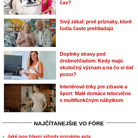
čas?
Sivý zákal: prvé príznaky, ktoré
ľudia často prehliadajú
Doplnky stravy pod
drobnohľadom: Kedy majú
skutočný význam a na čo si dať
pozor?
Interiérové triky pre zdravie a
šport: Malé domáce telocvične
s multifunkčným nábytkom
NAJČÍTANEJŠIE VO FÓRE
Jaké jsou hlavní výhody pronájmu auta