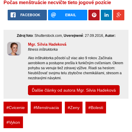
Počas menštruácie necvičte tieto jogové pozície
FACEBOOK
EMAIL
Zdroj foto
: Shutterstock.com,
Uverejnené
: 27.09.2016,
Autor:
Mgr. Silvia Hadeková
fitness inštruktorka
Ako inštruktorka pôsobí už viac ako 9 rokov. Začínala
aerobikom a postupne prešla k funkčným cvičeniam. Okrem
pohybu sa venuje tiež zdravej výžive. Riadi sa heslom:
Neubližovať svojmu telu zbytočne chemikáliami, stresom a
nezdravými návykmi.
Ďalšie články od autora Mgr. Silvia Hadeková
#Cvicenie
#Menstruacia
#Zeny
#Bolesti
#Vykon