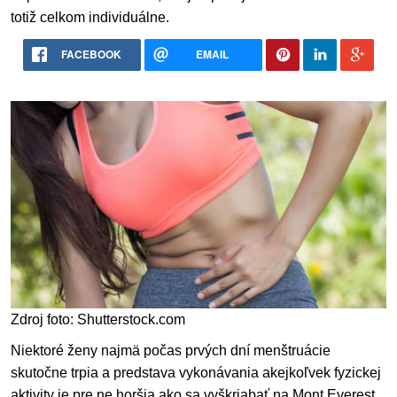
totiž celkom individuálne.
FACEBOOK
EMAIL
Zdroj foto: Shutterstock.com
Niektoré ženy najmä počas prvých dní menštruácie
skutočne trpia a predstava vykonávania akejkoľvek fyzickej
aktivity je pre ne horšia ako sa vyškriabať na Mont Everest.