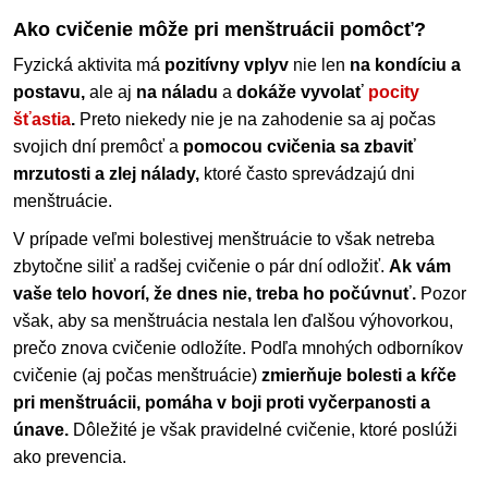
Ako cvičenie môže pri menštruácii pomôcť?
Fyzická aktivita má
pozitívny vplyv
nie len
na kondíciu a
postavu,
ale aj
na náladu
a
dokáže vyvolať
pocity
šťastia
.
Preto niekedy nie je na zahodenie sa aj počas
svojich dní premôcť a
pomocou cvičenia sa zbaviť
mrzutosti a zlej nálady,
ktoré často sprevádzajú dni
menštruácie.
V prípade veľmi bolestivej menštruácie to však netreba
zbytočne siliť a radšej cvičenie o pár dní odložiť.
Ak vám
vaše telo hovorí, že dnes nie, treba ho počúvnuť.
Pozor
však, aby sa menštruácia nestala len ďalšou výhovorkou,
prečo znova cvičenie odložíte. Podľa mnohých odborníkov
cvičenie (aj počas menštruácie)
zmierňuje bolesti a kŕče
pri menštruácii, pomáha v boji proti vyčerpanosti a
únave.
Dôležité je však pravidelné cvičenie, ktoré poslúži
ako prevencia.