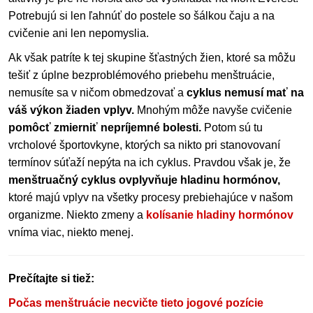
Potrebujú si len ľahnúť do postele so šálkou čaju a na
cvičenie ani len nepomyslia.
Ak však patríte k tej skupine šťastných žien, ktoré sa môžu
tešiť z úplne bezproblémového priebehu menštruácie,
nemusíte sa v ničom obmedzovať a
cyklus nemusí mať na
váš výkon žiaden vplyv.
Mnohým môže navyše cvičenie
pomôcť zmierniť nepríjemné bolesti.
Potom sú tu
vrcholové športovkyne, ktorých sa nikto pri stanovovaní
termínov súťaží nepýta na ich cyklus. Pravdou však je, že
menštruačný cyklus ovplyvňuje hladinu hormónov,
ktoré majú vplyv na všetky procesy prebiehajúce v našom
organizme. Niekto zmeny a
kolísanie hladiny hormónov
vníma viac, niekto menej.
Prečítajte si tiež:
Počas menštruácie necvičte tieto jogové pozície