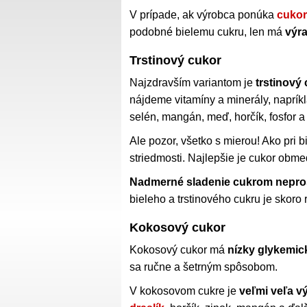
V prípade, ak výrobca ponúka
cukor
podobné bielemu cukru, len má
výra
Trstinový cukor
Najzdravším variantom je
trstinový
nájdeme vitamíny a minerály, napríkla
selén, mangán, meď, horčík, fosfor a 
Ale pozor, všetko s mierou! Ako pri b
striedmosti. Najlepšie je cukor obme
Nadmerné sladenie cukrom nepro
bieleho a trstinového cukru je skoro
Kokosový cukor
Kokosový cukor má
nízky glykemic
sa ručne a šetrným spôsobom.
V kokosovom cukre je
veľmi veľa vý