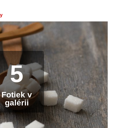
ty
5
Fotiek v
galérii