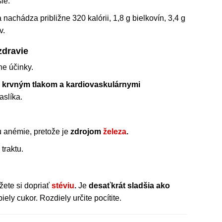
ie.
chádza približne 320 kalórii, 1,8 g bielkovín, 3,4 g
v.
zdravie
ne účinky.
krvným tlakom a kardiovaskulárnymi
slíka.
u anémie, pretože je
zdrojom
železa
.
traktu.
žete si dopriať
stéviu
.
Je
desaťkrát sladšia ako
ely cukor. Rozdiely určite pocítite.