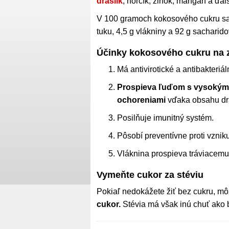
draslík
, horčík, zinok, mangán a ďalš
V 100 gramoch kokosového cukru sa na
tuku, 4,5 g vlákniny a 92 g sacharido
Účinky kokosového cukru na 
Má antivirotické a antibakteriál
Prospieva ľuďom s vysokým 
ochoreniami
vďaka obsahu dra
Posilňuje imunitný systém.
Pôsobí preventívne proti vznik
Vláknina prospieva tráviacemu 
Vymeňte cukor za stéviu
Pokiaľ nedokážete žiť bez cukru, mô
cukor.
Stévia má však inú chuť ako bi