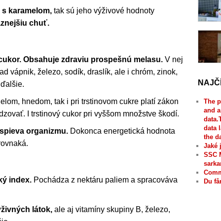
s karamelom,
tak sú jeho výživové hodnoty
znejšiu chuť.
 cukor. Obsahuje zdraviu prospešnú melasu.
V nej
d vápnik, železo, sodík, draslík, ale i chróm, zinok,
NAJČ
ďalšie.
ielom, hnedom, tak i pri trstinovom cukre platí zákon
The p
and a
dzovať. I trstinový cukor pri vyššom množstve škodí.
data.
data 
spieva organizmu.
Dokonca energetická hodnota
the d
 rovnaká.
Jaké 
SSC 
sarka
Comme
ký index.
Pochádza z nektáru paliem a spracováva
Du få
živných látok,
ale aj vitamíny skupiny B, železo,