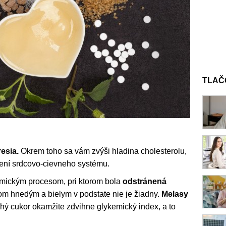
TLAČ
esia.
Okrem toho sa vám zvýši hladina cholesterolu,
orení srdcovo-cievneho systému.
mickým procesom, pri ktorom bola
odstránená
om hnedým a bielym v podstate nie je žiadny.
Melasy
ý cukor okamžite zdvihne glykemický index, a to