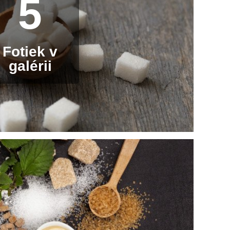
5
Fotiek v
galérii