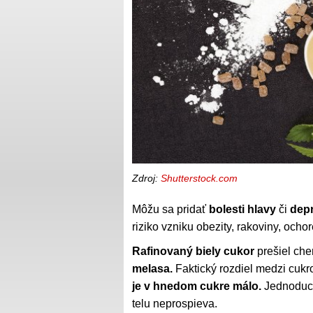
Zdroj:
Shutterstock.com
Môžu sa pridať
bolesti hlavy
či
depr
riziko vzniku obezity, rakoviny, och
Rafinovaný biely cukor
prešiel che
melasa.
Faktický rozdiel medzi cukr
je v hnedom cukre málo.
Jednoduch
telu neprospieva.