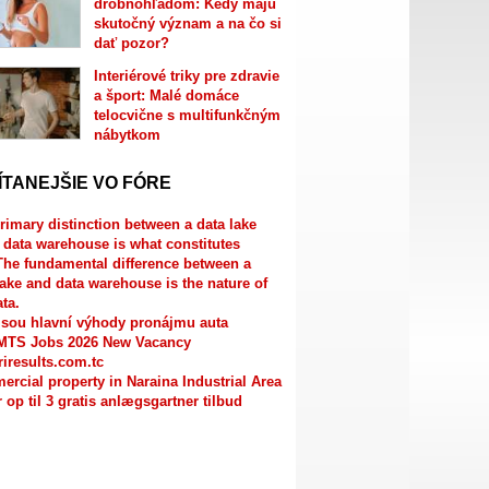
drobnohľadom: Kedy majú
skutočný význam a na čo si
dať pozor?
Interiérové triky pre zdravie
a šport: Malé domáce
telocvične s multifunkčným
nábytkom
ÍTANEJŠIE VO FÓRE
rimary distinction between a data lake
 data warehouse is what constitutes
The fundamental difference between a
lake and data warehouse is the nature of
ata.
jsou hlavní výhody pronájmu auta
MTS Jobs 2026 New Vacancy
riresults.com.tc
rcial property in Naraina Industrial Area
r op til 3 gratis anlægsgartner tilbud