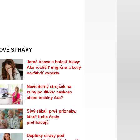
OVÉ SPRÁVY
Jarná únava a bolesť hlavy:
Ako rozlíšiť migrénu a kedy
navštíviť experta
Neviditeľný strojček na
zuby po 40-ke: neskoro
alebo ideálny čas?
Sivý zákal: prvé príznaky,
ktoré ľudia často
prehliadajú
Doplnky stravy pod