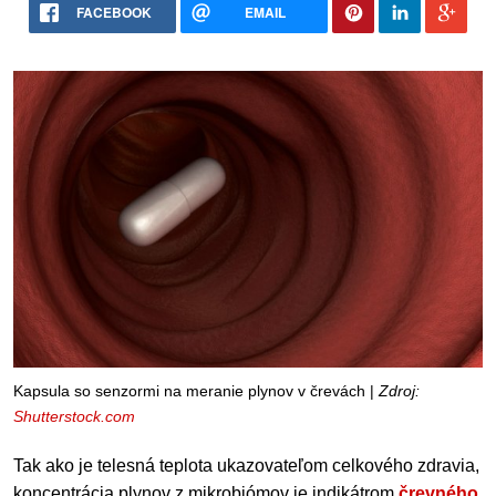
FACEBOOK
EMAIL
Kapsula so senzormi na meranie plynov v črevách |
Zdroj:
Shutterstock.com
Tak ako je telesná teplota ukazovateľom celkového zdravia,
koncentrácia plynov z mikrobiómov je indikátrom
črevného