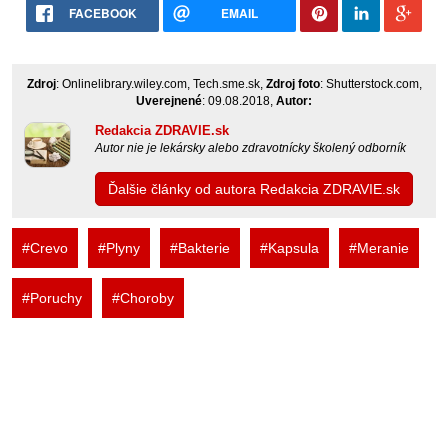
FACEBOOK
EMAIL
Zdroj
: Onlinelibrary.wiley.com, Tech.sme.sk,
Zdroj foto
: Shutterstock.com,
Uverejnené
: 09.08.2018,
Autor:
Redakcia ZDRAVIE.sk
Autor nie je lekársky alebo zdravotnícky školený odborník
Ďalšie články od autora Redakcia ZDRAVIE.sk
#Crevo
#Plyny
#Bakterie
#Kapsula
#Meranie
#Poruchy
#Choroby