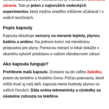
zdravia
. Toto je
jeden z najnovších vedeckých
experimentov,
ktorý možno onedlho môžeme očakávať i v
našich končinách.
Popis kapsuly
Kapsula obsahuje
senzory na meranie teploty, plynov,
batériu a anténu.
Na jednom konci má membránu
priepustnú pre plyny. Pomocou meraní si lekár dokáže v
okamihu vytvoriť predstavu o vašom všeobecnom zdraví.
Ako kapsula funguje?
Prehltnete malú kapsulu.
Dostane sa do vášho
žalúdku
,
potom do tenkého a hrubého čreva. Počas putovania, ktoré
môže trvať aj celý deň, kapsula meria hodnoty plynov vo
vašich črevách.
Dáta sníma telemetricky a výsledky sa
následne zobrazia na telefóne.