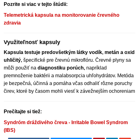
Pozrite si viac v tejto štúdii:
Telemetrická kapsula na monitorovanie črevného
zdravia
Využiteľnosť kapsuly
Kapsula testuje predovšetkým látky vodík, metán a oxid
uhličitý,
špecifické pre črevnú mikroflóru. Črevné plyny sa
môži použiť na
diagnostiku porúch,
napríklad
premnoženie baktérii a malabsorpcia uhľohydrátov. Metóda
je bezpečná, účinná a pomáha včas odhaliť rôzne poruchy
čirev, ktoré by časom mohli viesť k závežnejším ochoreniam
Prečítajte si tiež:
Syndróm dráždivého čreva - Irritable Bowel Syndrom
(IBS)