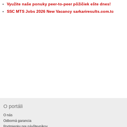
Využite naše ponuky peer-to-peer pôžičiek ešte dnes!
SSC MTS Jobs 2026 New Vacancy sarkariresults.com.tc
O portáli
O nás
Odborná garancia
Podmienky pre návštevníkov