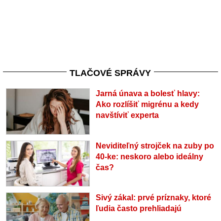
TLAČOVÉ SPRÁVY
Jarná únava a bolesť hlavy:
Ako rozlíšiť migrénu a kedy
navštíviť experta
Neviditeľný strojček na zuby po
40-ke: neskoro alebo ideálny
čas?
Sivý zákal: prvé príznaky, ktoré
ľudia často prehliadajú