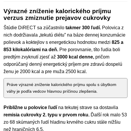
Výrazné zníženie kalorického príjmu
verzus zmiznutie prejavov cukrovky
Štúdie DiRECT sa zúčastnilo
takmer 300 ľudí.
Polovica z
nich dodržiavala „tekutú diétu” na báze dennej konzumácie
polievok a koktejlov s energetickou hodnotou medzi
825 a
853 kilokalóriami na deň.
Pre porovnanie, títo ľudia boli
predtým zvyknutí zjesť až
3000 kcal denne,
pričom
odporúčaný denný energetický príjem pre zdravú dospelú
ženu je 2000 kcal a pre muža 2500 kcal.
Práve výrazné zníženie kalorického príjmu spolu s úbytkom
váhy je podľa vedcov hlavnou príčinou zlepšenia.
Približne u polovice ľudí
na tekutej strave sa dostavila
remisia cukrovky 2. typu v prvom roku.
Ďalší rok malo 53
zo 68 skúmaných ľudí hladinu krvného cukru stále nižšiu
než hraničných 6,5.