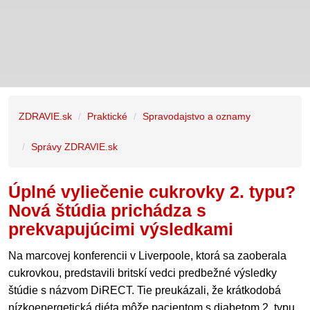
ZDRAVIE.sk
Praktické
Spravodajstvo a oznamy
Správy ZDRAVIE.sk
Úplné vyliečenie cukrovky 2. typu?
Nová štúdia prichádza s
prekvapujúcimi výsledkami
Na marcovej konferencii v Liverpoole, ktorá sa zaoberala
cukrovkou, predstavili britskí vedci predbežné výsledky
štúdie s názvom DiRECT. Tie preukázali, že krátkodobá
nízkoenergetická diéta môže pacientom s diabetom 2. typu