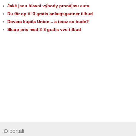
Jaké jsou hlavní výhody pronájmu auta
Du får op til 3 gratis anlægsgartner tilbud
Dovera kupila Union... a teraz co bude?
Skarp pris med 2-3 gratis vvs-tilbud
O portáli