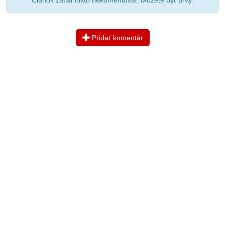
Článok zatiaľ nikto nekomentoval. Možete byť prvý.
Pridať komentár