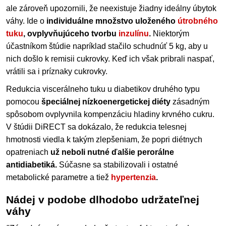
ale zároveň upozornili, že neexistuje žiadny ideálny úbytok
váhy. Ide o
individuálne množstvo uloženého
útrobného
tuku
, ovplyvňujúceho tvorbu
inzulínu
.
Niektorým
účastníkom štúdie napríklad stačilo schudnúť 5 kg, aby u
nich došlo k remisii cukrovky. Keď ich však pribrali naspať,
vrátili sa i príznaky cukrovky.
Redukcia viscerálneho tuku u diabetikov druhého typu
pomocou
špeciálnej nízkoenergetickej diéty
zásadným
spôsobom ovplyvnila kompenzáciu hladiny krvného cukru.
V štúdii DiRECT sa dokázalo, že redukcia telesnej
hmotnosti viedla k takým zlepšeniam, že popri diétnych
opatreniach
už neboli nutné ďalšie perorálne
antidiabetiká.
Súčasne sa stabilizovali i ostatné
metabolické parametre a tiež
hypertenzia
.
Nádej v podobe dlhodobo udržateľnej
váhy