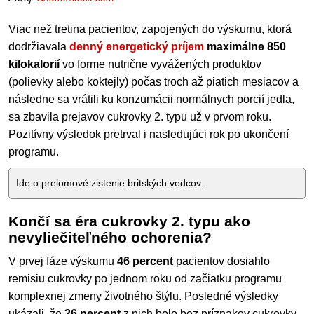
Viac než tretina pacientov, zapojených do výskumu, ktorá
dodržiavala
denný energetický príjem
maximálne 850
kilokalorií
vo forme nutrične vyvážených produktov
(polievky alebo koktejly) počas troch až piatich mesiacov a
následne sa vrátili ku konzumácii normálnych porcií jedla,
sa zbavila prejavov cukrovky 2. typu už v prvom roku.
Pozitívny výsledok pretrval i nasledujúci rok po ukončení
programu.
Ide o prelomové zistenie britských vedcov.
Končí sa éra cukrovky 2. typu ako
nevyliečiteľného ochorenia?
V prvej fáze výskumu
46 percent
pacientov dosiahlo
remisiu cukrovky po jednom roku od začiatku programu
komplexnej zmeny životného štýlu. Posledné výsledky
ukázali, že
36 percent
z nich bolo bez príznakov cukrovky