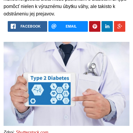
pomôcť nielen k výraznému úbytku váhy, ale takisto k
odstráneniu jej prejavov.
FACEBOOK
EMAIL
Zdroj:
Shutterstock.com