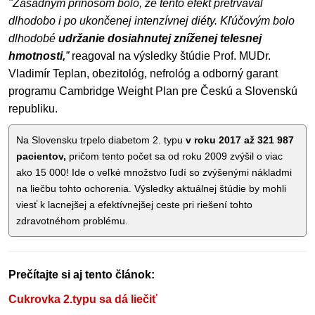
"Zásadným prínosom bolo, že tento efekt pretrvával
dlhodobo i po ukončenej intenzívnej diéty. Kľúčovým bolo
dlhodobé
udržanie dosiahnutej zníženej telesnej
hmotnosti,
”
reagoval na výsledky štúdie Prof. MUDr.
Vladimír Teplan, obezitológ, nefrológ a odborný garant
programu Cambridge Weight Plan pre Českú a Slovenskú
republiku.
Na Slovensku trpelo diabetom 2. typu
v roku 2017 až 321 987
pacientov,
pričom tento počet sa od roku 2009 zvýšil o viac
ako 15 000! Ide o veľké množstvo ľudí so zvýšenými nákladmi
na liečbu tohto ochorenia. Výsledky aktuálnej štúdie by mohli
viesť k lacnejšej a efektívnejšej ceste pri riešení tohto
zdravotnéhom problému.
Prečítajte si aj tento článok:
Cukrovka 2.typu sa dá liečiť