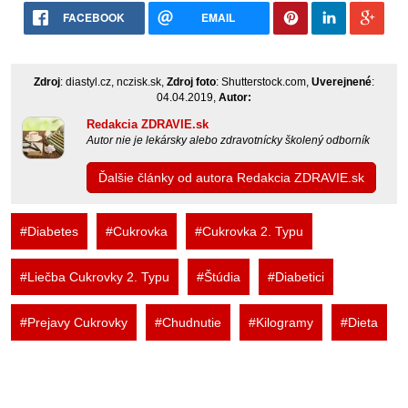
FACEBOOK
EMAIL
Zdroj
: diastyl.cz, nczisk.sk,
Zdroj foto
: Shutterstock.com,
Uverejnené
:
04.04.2019,
Autor:
Redakcia ZDRAVIE.sk
Autor nie je lekársky alebo zdravotnícky školený odborník
Ďalšie články od autora Redakcia ZDRAVIE.sk
#Diabetes
#Cukrovka
#Cukrovka 2. Typu
#Liečba Cukrovky 2. Typu
#Štúdia
#Diabetici
#Prejavy Cukrovky
#Chudnutie
#Kilogramy
#Dieta