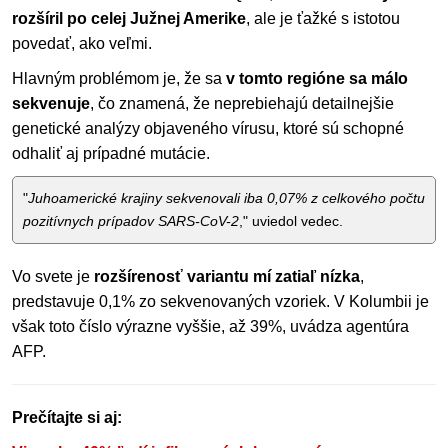
rozšíril po celej Južnej Amerike
, ale je ťažké s istotou
povedať, ako veľmi.
Hlavným problémom je, že sa
v tomto regióne sa málo
sekvenuje
, čo znamená, že neprebiehajú detailnejšie
genetické analýzy objaveného vírusu, ktoré sú schopné
odhaliť aj prípadné mutácie.
"
Juhoamerické krajiny sekvenovali iba 0,07% z celkového počtu
pozitívnych prípadov SARS-CoV-2
," uviedol vedec.
Vo svete je
rozšírenosť variantu mí zatiaľ nízka
,
predstavuje 0,1% zo sekvenovaných vzoriek. V Kolumbii je
však toto číslo výrazne vyššie, až 39%, uvádza agentúra
AFP.
Prečítajte si aj: