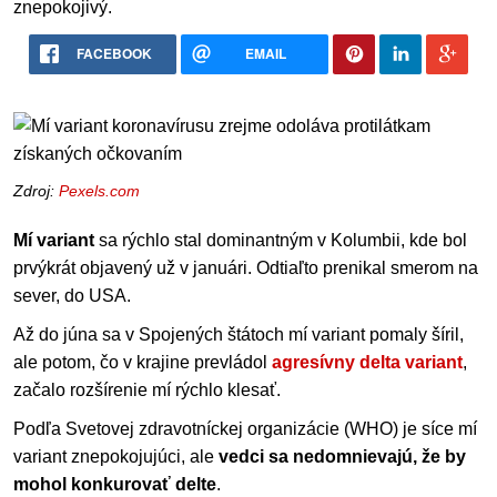
znepokojivý.
FACEBOOK
EMAIL
Zdroj:
Pexels.com
Mí variant
sa rýchlo stal dominantným v Kolumbii, kde bol
prvýkrát objavený už v januári. Odtiaľto prenikal smerom na
sever, do USA.
Až do júna sa v Spojených štátoch mí variant pomaly šíril,
ale potom, čo v krajine prevládol
agresívny delta variant
,
začalo rozšírenie mí rýchlo klesať.
Podľa Svetovej zdravotníckej organizácie (WHO) je síce mí
variant znepokojujúci, ale
vedci sa nedomnievajú, že by
mohol konkurovať delte
.