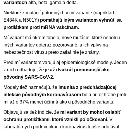
variantoch
alfa, beta, gama a delta.
Niektoré z mutácií prítomných v mí variante (napríklad
E484K a N501Y)
pomáhajú iným variantom vyhnúť sa
protilátkam proti mRNA vakcínam
.
Mí variant má okrem toho aj nové mutácie, ktoré neboli u
iných variantov doteraz pozorované, a ich vplyv na
nebezpečnosť vírusu preto zatiaľ nie je známy.
Pred mí variantom varujú aj epidemiologické modely. Jeden
z nich odhaduje, že je
až dvakrát prenosnejší ako
pôvodný SARS-CoV-2
.
Modely tiež naznačujú, že
imunita z predchádzajúcej
infekcie pôvodným koronavírusom
bola pri ochrane proti
mí až o 37% menej účinná ako u pôvodného variantu.
Objavujú sa tiež indície, že
mí variant by mohol oslabiť
ochranu protilátkami, ktoré vznikli po očkovaní
. V
laboratórnych podmienkach koronavírus lepšie odolával