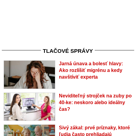
TLAČOVÉ SPRÁVY
Jarná únava a bolesť hlavy:
Ako rozlíšiť migrénu a kedy
navštíviť experta
Neviditeľný strojček na zuby po
40-ke: neskoro alebo ideálny
čas?
Sivý zákal: prvé príznaky, ktoré
ľudia často prehliadajú