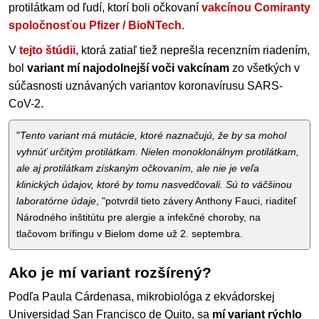
protilátkam od ľudí, ktorí boli očkovaní
vakcínou Comiranty
spoločnosťou Pfizer / BioNTech
.
V
tejto štúdii
, ktorá zatiaľ tiež neprešla recenzním riadením,
bol
variant mí najodolnejší voči vakcínam
zo všetkých v
súčasnosti uznávaných variantov koronavírusu SARS-
CoV-2.
"
Tento variant má mutácie, ktoré naznačujú, že by sa mohol
vyhnúť určitým protilátkam. Nielen monoklonálnym protilátkam,
ale aj protilátkam získaným očkovaním, ale nie je veľa
klinických údajov, ktoré by tomu nasvedčovali. Sú to väčšinou
laboratórne údaje
, "potvrdil tieto závery Anthony Fauci, riaditeľ
Národného inštitútu pre alergie a infekčné choroby, na
tlačovom brífingu v Bielom dome už 2. septembra.
Ako je mí variant rozšírený?
Podľa Paula Cárdenasa, mikrobiológa z ekvádorskej
Universidad San Francisco de Quito, sa
mí variant rýchlo