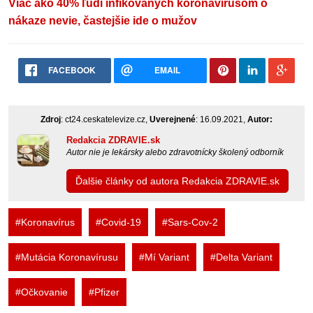
Viac ako 40% ľudí infikovaných koronavírusom o
nákaze nevie, častejšie ide o mužov
FACEBOOK
EMAIL
Zdroj
: ct24.ceskatelevize.cz,
Uverejnené
: 16.09.2021,
Autor:
Redakcia ZDRAVIE.sk
Autor nie je lekársky alebo zdravotnícky školený odborník
Ďalšie články od autora Redakcia ZDRAVIE.sk
#Koronavírus
#Covid-19
#Sars-Cov-2
#Mutácia Koronavírusu
#Mí Variant
#Delta Variant
#Očkovanie
#Pfizer