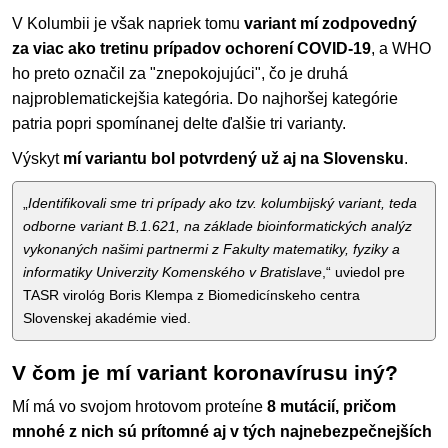
V Kolumbii je však napriek tomu
variant mí zodpovedný
za viac ako tretinu prípadov ochorení COVID-19
, a WHO
ho preto označil za "znepokojujúci", čo je druhá
najproblematickejšia kategória. Do najhoršej kategórie
patria popri spomínanej delte ďalšie tri varianty.
Výskyt
mí variantu bol potvrdený už aj na Slovensku
.
„
Identifikovali sme tri prípady ako tzv. kolumbijský variant, teda
odborne variant B.1.621, na základe bioinformatických analýz
vykonaných našimi partnermi z Fakulty matematiky, fyziky a
informatiky Univerzity Komenského v Bratislave
,“ uviedol pre
TASR virológ Boris Klempa z Biomedicínskeho centra
Slovenskej akadémie vied.
V čom je mí variant koronavírusu iný?
Mí má vo svojom hrotovom proteíne
8 mutácií, pričom
mnohé z nich sú prítomné aj v tých najnebezpečnejších