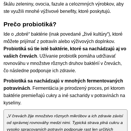
škálu zeleniny, ovocia, fazule a celozrnných výrobkov, aby
ste využili mnohé výživové benefity, ktoré poskytujú.
Prečo probiotiká?
Ide o „dobré“ baktérie (inak povedané „živé kultúry“), ktoré
môžete prijímať z potravín alebo výživových doplnkov.
Probiotiká sú tie isté baktérie, ktoré sa nachádzajú aj vo
vašich črevách
. Užívanie probiotík pomáha udržiavať
rovnováhu v množstve rôznych druhov baktérií v črevách,
čo následne podporuje ich zdravie.
Probiotiká sa nachádzajú v mnohých fermentovaných
potravinách
. Fermentácia je prirodzený proces, pri ktorom
baktérie premieňajú cukry a iné sacharidy v potravinách na
kyseliny.
„
V črevách žije množstvo rôznych mikróbov a ich zdravie závisí
od správnej rovnováhy medzi nimi. Typická strava plná cukru a
vysoko spracovaných potravín podporuje rast len určitých