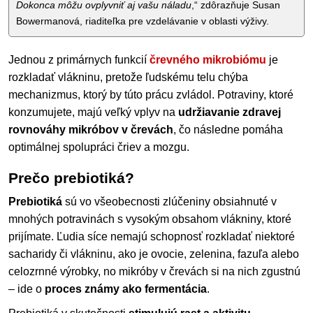
Dokonca môžu ovplyvniť aj vašu náladu
,“ zdôrazňuje Susan
Bowermanová, riaditeľka pre vzdelávanie v oblasti výživy.
Jednou z primárnych funkcií
črevného mikrobiómu
je
rozkladať vlákninu, pretože ľudskému telu chýba
mechanizmus, ktorý by túto prácu zvládol. Potraviny, ktoré
konzumujete, majú veľký vplyv na
udržiavanie zdravej
rovnováhy mikróbov v črevách
, čo následne pomáha
optimálnej spolupráci čriev a mozgu.
Prečo prebiotiká?
Prebiotiká
sú vo všeobecnosti zlúčeniny obsiahnuté v
mnohých potravinách s vysokým obsahom vlákniny, ktoré
prijímate. Ľudia síce nemajú schopnosť rozkladať niektoré
sacharidy či vlákninu, ako je ovocie, zelenina, fazuľa alebo
celozrnné výrobky, no mikróby v črevách si na nich zgustnú
– ide o
proces známy ako fermentácia
.