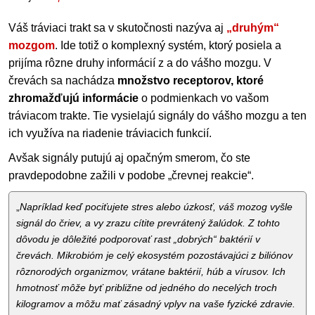
Váš tráviaci trakt sa v skutočnosti nazýva aj
„druhým“
mozgom
. Ide totiž o komplexný systém, ktorý posiela a
prijíma rôzne druhy informácií z a do vášho mozgu. V
črevách sa nachádza
množstvo receptorov, ktoré
zhromažďujú informácie
o podmienkach vo vašom
tráviacom trakte. Tie vysielajú signály do vášho mozgu a ten
ich využíva na riadenie tráviacich funkcií.
Avšak signály putujú aj opačným smerom, čo ste
pravdepodobne zažili v podobe „črevnej reakcie“.
„
Napríklad keď pociťujete stres alebo úzkosť, váš mozog vyšle
signál do čriev, a vy zrazu cítite prevrátený žalúdok. Z tohto
dôvodu je dôležité podporovať rast „dobrých“ baktérií v
črevách. Mikrobióm je celý ekosystém pozostávajúci z biliónov
rôznorodých organizmov, vrátane baktérií, húb a vírusov. Ich
hmotnosť môže byť približne od jedného do necelých troch
kilogramov a môžu mať zásadný vplyv na vaše fyzické zdravie.