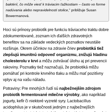
baktérií, čo môže viesť k tráviacim ťažkostiam – často vo forme
nadúvania alebo nepravidelnosti stolice
,“ približuje Susan
Bowermanová.
Hoci sú prínosy probiotík pre funkciu tráviaceho traktu dobre
zdokumentované, zoznam ich ďalších zdravotných
benefitov sa na základe vedeckých poznatkov neustále
rozširuje. Okrem účinkov na zdravie čriev
probiotiká tiež
zlepšujú imunitnú odpoveď organizmu, znižujú hladinu
cholesterolu v krvi
a môžu zohrávať úlohu aj pri prevencii
rakoviny. Poznatky tiež naznačujú, že probiotiká môžu
pomáhať pri kontrole krvného tlaku a môžu mať pozitívny
vplyv aj na vašu náladu.
Potraviny: Pre mnohých ľudí sú
najbežnejším zdrojom
probiotík fermentované mliečne výrobky
, ako napríklad
jogurty, kefír či niektoré vyzreté syry. Lactobacillus
acidophilus je v skutočnosti jedným z najbežnejších