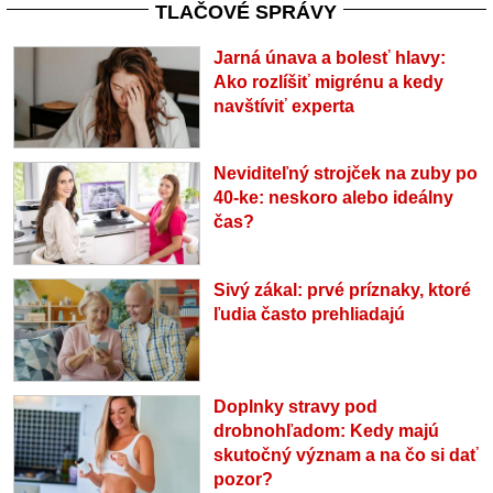
TLAČOVÉ SPRÁVY
Jarná únava a bolesť hlavy:
Ako rozlíšiť migrénu a kedy
navštíviť experta
Neviditeľný strojček na zuby po
40-ke: neskoro alebo ideálny
čas?
Sivý zákal: prvé príznaky, ktoré
ľudia často prehliadajú
Doplnky stravy pod
drobnohľadom: Kedy majú
skutočný význam a na čo si dať
pozor?