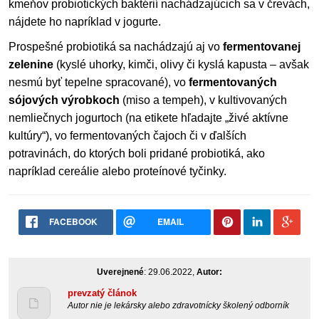
kmeňov probiotických baktérií nachádzajúcich sa v črevách,
nájdete ho napríklad v jogurte.
Prospešné probiotiká sa nachádzajú aj vo
fermentovanej
zelenine
(kyslé uhorky, kimči, olivy či kyslá kapusta – avšak
nesmú byť tepelne spracované), vo
fermentovaných
sójových výrobkoch
(miso a tempeh), v kultivovaných
nemliečnych jogurtoch (na etikete hľadajte „živé aktívne
kultúry“), vo fermentovaných čajoch či v ďalších
potravinách, do ktorých boli pridané probiotiká, ako
napríklad cereálie alebo proteínové tyčinky.
FACEBOOK
EMAIL
Uverejnené
: 29.06.2022,
Autor:
prevzatý článok
Autor nie je lekársky alebo zdravotnícky školený odborník