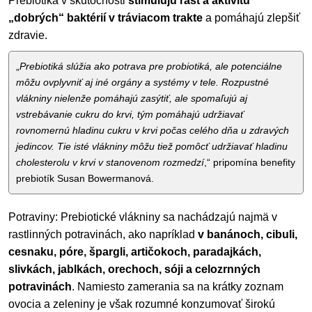
Prebiotiká v skutočnosti
stimulujú rast a aktivitu
„dobrých“ baktérií v tráviacom trakte
a pomáhajú zlepšiť
zdravie.
„
Prebiotiká slúžia ako potrava pre probiotiká, ale potenciálne
môžu ovplyvniť aj iné orgány a systémy v tele. Rozpustné
vlákniny nielenže pomáhajú zasýtiť, ale spomaľujú aj
vstrebávanie cukru do krvi, tým pomáhajú udržiavať
rovnomernú hladinu cukru v krvi počas celého dňa u zdravých
jedincov. Tie isté vlákniny môžu tiež pomôcť udržiavať hladinu
cholesterolu v krvi v stanovenom rozmedzí
,“ pripomína benefity
prebiotík Susan Bowermanová.
Potraviny: Prebiotické vlákniny sa nachádzajú najmä v
rastlinných potravinách, ako napríklad
v banánoch, cibuli,
cesnaku, póre, špargli, artičokoch, paradajkách,
slivkách, jablkách, orechoch, sóji a celozrnných
potravinách
. Namiesto zamerania sa na krátky zoznam
ovocia a zeleniny je však rozumné konzumovať širokú