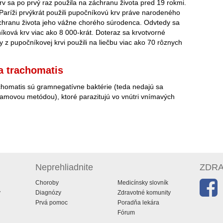
v sa po prvý raz použila na záchranu života pred 19 rokmi.
Paríži prvýkrát použili pupočníkovú krv práve narodeného
chranu života jeho vážne chorého súrodenca. Odvtedy sa
íková krv viac ako 8 000-krát. Doteraz sa krvotvorné
z pupočníkovej krvi použili na liečbu viac ako 70 rôznych
a trachomatis
homatis sú gramnegatívne baktérie (teda nedajú sa
Gramovou metódou), ktoré parazitujú vo vnútri vnímavých
Neprehliadnite
ZDRAV
Choroby
Medicínsky slovník
y
Diagnózy
Zdravotné komunity
Prvá pomoc
Poradňa lekára
Fórum