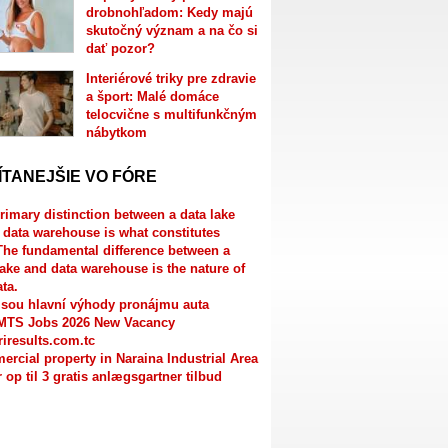
drobnohľadom: Kedy majú
skutočný význam a na čo si
dať pozor?
Interiérové triky pre zdravie
a šport: Malé domáce
telocvične s multifunkčným
nábytkom
ÍTANEJŠIE VO FÓRE
rimary distinction between a data lake
 data warehouse is what constitutes
The fundamental difference between a
lake and data warehouse is the nature of
ata.
jsou hlavní výhody pronájmu auta
MTS Jobs 2026 New Vacancy
riresults.com.tc
rcial property in Naraina Industrial Area
r op til 3 gratis anlægsgartner tilbud