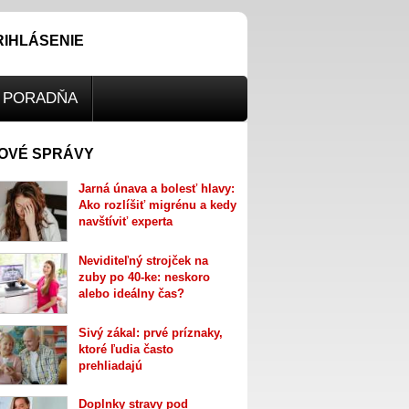
RIHLÁSENIE
PORADŇA
OVÉ SPRÁVY
Jarná únava a bolesť hlavy:
Ako rozlíšiť migrénu a kedy
navštíviť experta
Neviditeľný strojček na
zuby po 40-ke: neskoro
alebo ideálny čas?
Sivý zákal: prvé príznaky,
ktoré ľudia často
prehliadajú
Doplnky stravy pod