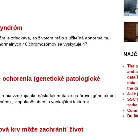
syndróm
m je zriedkavá, so životom málo zlučiteľná abnormalita,
normálnych 46 chromozómov sa vyskytuje 47
NAJČ
The p
and a
data.
 ochorenia (genetické patologické
data 
the d
Jaké 
renia vznikajú ako následok mutácie na úrovni génu alebo
SSC 
enómu , v spolupôsobení s vonkajšími faktormi.
sarka
Comme
Du få
vá krv môže zachrániť život