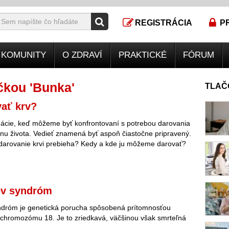
REGISTRÁCIA
P
KOMUNITY
O ZDRAVÍ
PRAKTICKÉ
FÓRUM
čkou 'Bunka'
TLAČ
ať krv?
tuácie, keď môžeme byť konfrontovaní s potrebou darovania
anu života. Vedieť znamená byť aspoň čiastočne pripravený.
 darovanie krvi prebieha? Kedy a kde ju môžeme darovať?
v syndróm
dróm je genetická porucha spôsobená prítomnosťou
chromozómu 18. Je to zriedkavá, väčšinou však smrteľná