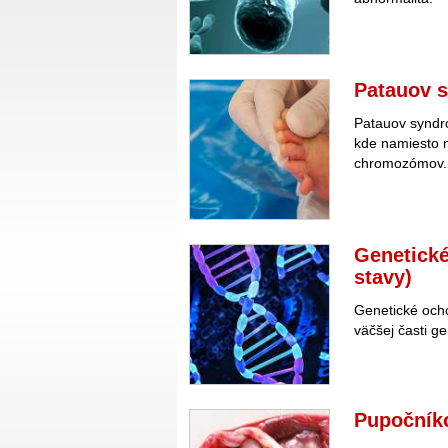
Patauov 
Patauov syndró
kde namiesto 
chromozómov.
Genetické
stavy)
Genetické ocho
väčšej časti g
Pupočníko