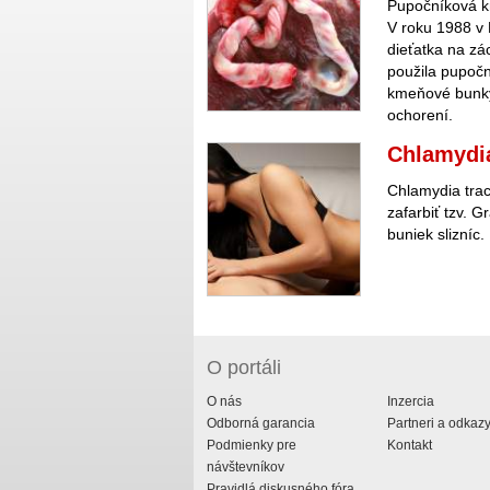
Pupočníková kr
V roku 1988 v 
dieťatka na zá
použila pupočn
kmeňové bunky 
ochorení.
Chlamydi
Chlamydia trac
zafarbiť tzv. 
buniek slizníc.
O portáli
O nás
Inzercia
Odborná garancia
Partneri a odkaz
Podmienky pre
Kontakt
návštevníkov
Pravidlá diskusného fóra