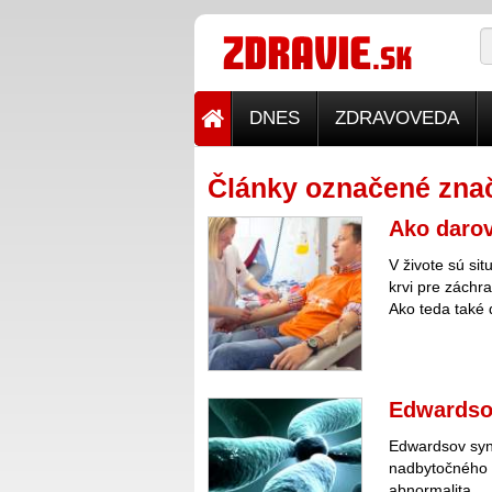
DNES
ZDRAVOVEDA
Články označené zna
Ako darov
V živote sú si
krvi pre záchr
Ako teda také
Edwardso
Edwardsov syn
nadbytočného 
abnormalita.